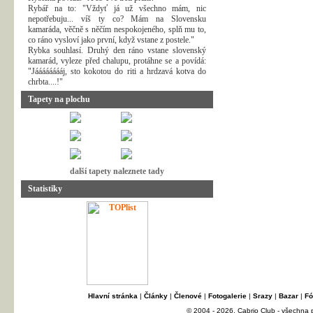
Rybář na to: "Vždyť já už všechno mám, nic
nepotřebuju... víš ty co? Mám na Slovensku
kamaráda, věčně s něčím nespokojeného, splň mu to,
co ráno vysloví jako první, když vstane z postele."
Rybka souhlasí. Druhý den ráno vstane slovenský
kamarád, vyleze před chalupu, protáhne se a povídá:
"Jááááááááj, sto kokotou do riti a hrdzavá kotva do
chrbta....!"
Tapety na plochu
další tapety naleznete tady
Statistiky
Hlavní stránka
|
Články
|
Členové
|
Fotogalerie
|
Srazy
|
Bazar
|
Fó
© 2004 - 2026, Cabrio Club - všechna