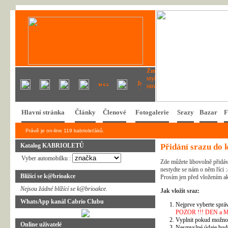
Hlavní stránka
Články
Členové
Fotogalerie
Srazy
Bazar
F
Právě je on-line 119 kabrioleťáků.
Katalog KABRIOLETŮ
Přidání srazu do 
Vyber automobilku :
Zde můžete libovolně přidáv
nestydte se nám o něm říci :
Blížící se k@brioakce
Prosím jen před vložením ak
Nejsou žádné blížící se k@brioakce.
Jak vložit sraz:
WhatsApp kanál Cabrio Clubu
Nejprve vyberte správ
POZOR !!! DEN a MĚSÍ
Vyplnit pokud možno 
Online uživatelé
Nesmyslné údaje bud