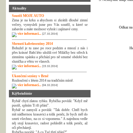
Aktuality
Soutěž MOJE AUTO
Zima je na krku a abychom si zkrátili dlouhé zimní
večery, vymysleli jsme pro Vás soutěž, u které se
Odkaz na 
zabavíte a máte možnost vyhrát i zajímavé ceny.
více informací...
[27.10.2014]
---------------------------------------------------------------
Shrnutí kabriosezóny 2014
Bohužel je tu zase po roce podzim a mnozí z nás i
He
přes krásné Babí léto uložili své Miláčky bez střech k
zimnímu spánku a přichází pro ně smutné období bez
sluníčka a větru ve vlasech.
více informací...
[19.10.2014]
---------------------------------------------------------------
Ukončení sezóny v Brně
Rozloučení s létem 2014 na tradičním místě.
více informací...
[04.10.2014]
K@briofóóór
Rybář chytí zlatou rybku. Rybička povídá: "Když mě
pustíš, splním Ti tři přání".
Rybář se zamyslí a povídá: "Tak dobře. Chtěl bych
mít nádhernou krasavici a tolik peněz, že bych měl do
smrti všechno, na co si vzpomenu." A najednou vedle
něj stojí krasavice, radost pohledět a tolik peněz, až
oči přecházejí.
Rybička povídá: "A co Tvé třetí přání?"