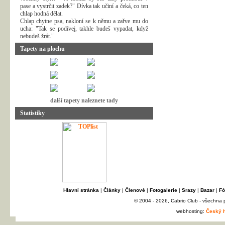
pase a vystrčit zadek?" Dívka tak učiní a čeká, co ten
chlap hodná dělat.
Chlap chytne psa, nakloní se k němu a zařve mu do
ucha: "Tak se podívej, takhle budeš vypadat, když
nebudeš žrát."
Tapety na plochu
další tapety naleznete tady
Statistiky
Hlavní stránka
|
Články
|
Členové
|
Fotogalerie
|
Srazy
|
Bazar
|
Fó
© 2004 - 2026, Cabrio Club - všechna
webhosting:
Český h