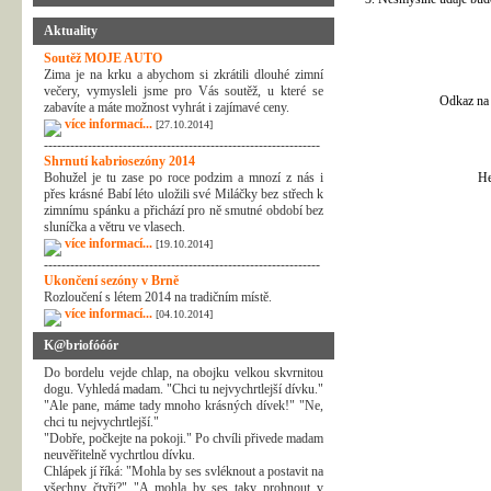
Aktuality
Soutěž MOJE AUTO
Zima je na krku a abychom si zkrátili dlouhé zimní
večery, vymysleli jsme pro Vás soutěž, u které se
Odkaz na 
zabavíte a máte možnost vyhrát i zajímavé ceny.
více informací...
[27.10.2014]
---------------------------------------------------------------
Shrnutí kabriosezóny 2014
Bohužel je tu zase po roce podzim a mnozí z nás i
He
přes krásné Babí léto uložili své Miláčky bez střech k
zimnímu spánku a přichází pro ně smutné období bez
sluníčka a větru ve vlasech.
více informací...
[19.10.2014]
---------------------------------------------------------------
Ukončení sezóny v Brně
Rozloučení s létem 2014 na tradičním místě.
více informací...
[04.10.2014]
K@briofóóór
Do bordelu vejde chlap, na obojku velkou skvrnitou
dogu. Vyhledá madam. "Chci tu nejvychrtlejší dívku."
"Ale pane, máme tady mnoho krásných dívek!" "Ne,
chci tu nejvychrtlejší."
"Dobře, počkejte na pokoji." Po chvíli přivede madam
neuvěřitelně vychrtlou dívku.
Chlápek jí říká: "Mohla by ses svléknout a postavit na
všechny čtyři?" "A mohla by ses taky prohnout v