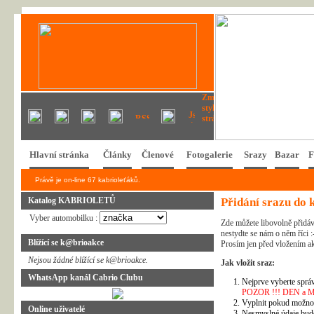
Hlavní stránka
Články
Členové
Fotogalerie
Srazy
Bazar
F
Právě je on-line 67 kabrioleťáků.
Katalog KABRIOLETŮ
Přidání srazu do 
Vyber automobilku :
Zde můžete libovolně přidáv
nestydte se nám o něm říci :
Blížící se k@brioakce
Prosím jen před vložením ak
Nejsou žádné blížící se k@brioakce.
Jak vložit sraz:
WhatsApp kanál Cabrio Clubu
Nejprve vyberte správ
POZOR !!! DEN a MĚSÍ
Vyplnit pokud možno 
Online uživatelé
Nesmyslné údaje bud