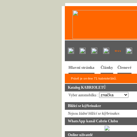
Hlavní stránka
Články
Členové
Právě je on-line 71 kabrioleťáků.
Katalog KABRIOLETŮ
Vyber automobilku :
Blížící se k@brioakce
Nejsou žádné blížící se k@brioakce.
WhatsApp kanál Cabrio Clubu
Online uživatelé