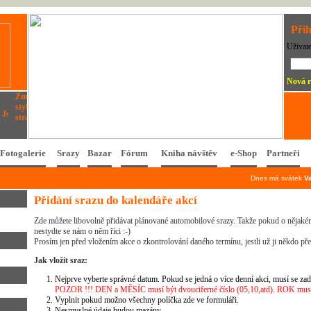
Přih
Uživat
Nová r
Fotogalerie
Srazy
Bazar
Fórum
Kniha návštěv
e-Shop
Partneři
Dnes má svátek
V
Přidání srazu do kalendáře akcí
Zde můžete libovolně přidávat plánované automobilové srazy. Takže pokud o nějakém
nestydte se nám o něm říci :-)
Prosím jen před vložením akce o zkontrolování daného termínu, jestli už ji někdo př
Jak vložit sraz:
Nejprve vyberte správné datum. Pokud se jedná o více denní akci, musí se zad
POZOR !!! DEN a MĚSÍC musí být dvouciferné číslo (05,10,atd). ROK musí 
Vyplnit pokud možno všechny políčka zde ve formuláři.
Nesmyslné údaje budou mazány.