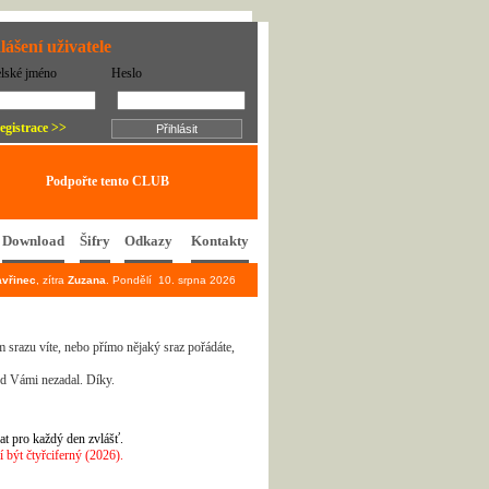
lášení uživatele
elské jméno
Heslo
egistrace >>
Podpořte tento CLUB
Download
Šifry
Odkazy
Kontakty
avřinec
, zítra
Zuzana
. Pondělí 10. srpna 2026
 srazu víte, nebo přímo nějaký sraz pořádáte,
ed Vámi nezadal. Díky.
at pro každý den zvlášť.
být čtyřciferný (2026).