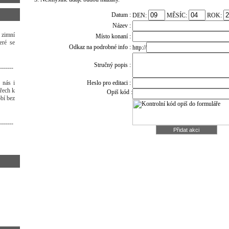
Datum :
DEN:
MĚSÍC:
ROK:
Název :
 zimní
Místo konaní :
eré se
Odkaz na podrobné info :
http://
Stručný popis :
-------
 nás i
Heslo pro editaci :
třech k
Opiš kód :
bí bez
-------