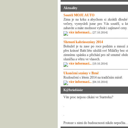
Aktuality
Soutěž MOJE AUTO
Zima je na krku a abychom si zkrátili dlouhé
večery, vymysleli jsme pro Vás soutěž, u kt
zabavíte a máte možnost vyhrát i zajímavé ceny.
více informací...
[27.10.2014]
--------------------------------------------------------
Shrnutí kabriosezóny 2014
Bohužel je tu zase po roce podzim a mnozí z
přes krásné Babí léto uložili své Miláčky bez s
zimnímu spánku a přichází pro ně smutné obdo
sluníčka a větru ve vlasech.
více informací...
[19.10.2014]
--------------------------------------------------------
Ukončení sezóny v Brně
Rozloučení s létem 2014 na tradičním místě.
více informací...
[04.10.2014]
K@briofóóór
Víte proc nejsou cikáni ve Startreku?
.
.
Protoze s nimi do budoucnosti nikdo nepočíta...