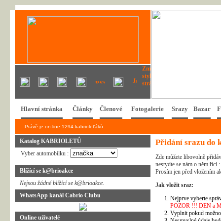
Hlavní stránka
Články
Členové
Fotogalerie
Srazy
Bazar
F
Právě je on-line 1294 kabrioleťáků.
Katalog KABRIOLETŮ
Přidání srazu do 
Vyber automobilku :
Zde můžete libovolně přidáv
nestydte se nám o něm říci :
Blížící se k@brioakce
Prosím jen před vložením ak
Nejsou žádné blížící se k@brioakce.
Jak vložit sraz:
WhatsApp kanál Cabrio Clubu
Nejprve vyberte správ
POZOR !!! DEN a MĚSÍ
Vyplnit pokud možno 
Online uživatelé
Nesmyslné údaje bud