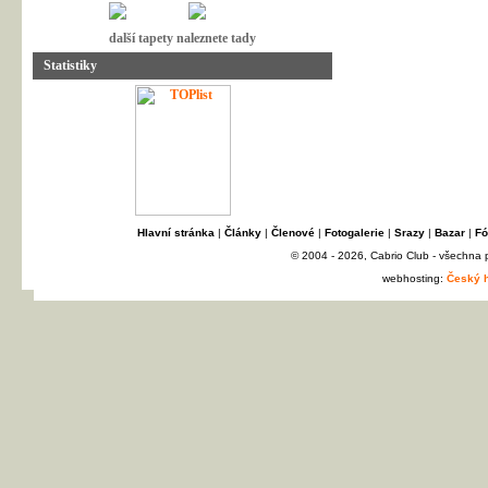
další tapety naleznete tady
Statistiky
Hlavní stránka
|
Články
|
Členové
|
Fotogalerie
|
Srazy
|
Bazar
|
Fó
© 2004 - 2026, Cabrio Club - všechna
webhosting:
Český h