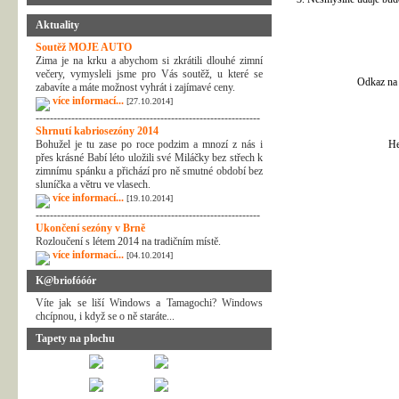
Aktuality
Soutěž MOJE AUTO
Zima je na krku a abychom si zkrátili dlouhé zimní
večery, vymysleli jsme pro Vás soutěž, u které se
Odkaz na 
zabavíte a máte možnost vyhrát i zajímavé ceny.
více informací...
[27.10.2014]
---------------------------------------------------------------
Shrnutí kabriosezóny 2014
Bohužel je tu zase po roce podzim a mnozí z nás i
He
přes krásné Babí léto uložili své Miláčky bez střech k
zimnímu spánku a přichází pro ně smutné období bez
sluníčka a větru ve vlasech.
více informací...
[19.10.2014]
---------------------------------------------------------------
Ukončení sezóny v Brně
Rozloučení s létem 2014 na tradičním místě.
více informací...
[04.10.2014]
K@briofóóór
Víte jak se liší Windows a Tamagochi? Windows
chcípnou, i když se o ně staráte...
Tapety na plochu