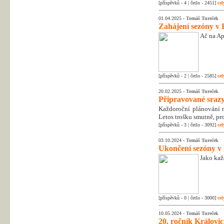
[příspěvků - 4 | četlo - 2451]
cel
01.04.2025 -
Tomáš Tureček
Zahájení sezóny v 
Ač na Apr
[příspěvků - 2 | četlo - 2585]
cel
20.02.2025 -
Tomáš Tureček
Připravované srazy
Každoroční plánování na
Letos trošku smutně, pr
[příspěvků - 3 | četlo - 3092]
cel
03.10.2024 -
Tomáš Tureček
Ukončení sezóny v
Jako kaž
[příspěvků - 0 | četlo - 3000]
cel
10.05.2024 -
Tomáš Tureček
20. ročník Královic