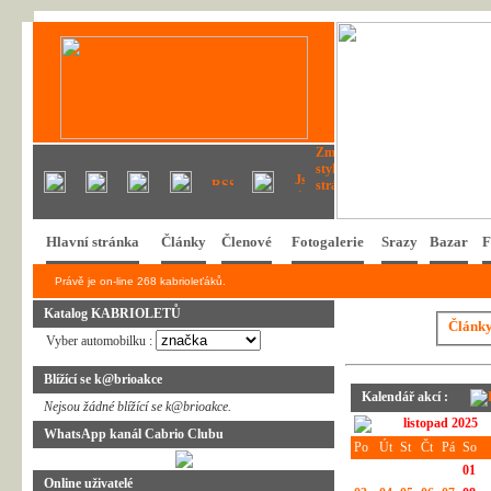
Hlavní stránka
Články
Členové
Fotogalerie
Srazy
Bazar
F
Právě je on-line 268 kabrioleťáků.
Katalog KABRIOLETŮ
Článk
Vyber automobilku :
Blížící se k@brioakce
Kalendář akcí :
Nejsou žádné blížící se k@brioakce.
listopad 2025
WhatsApp kanál Cabrio Clubu
Po
Út
St
Čt
Pá
So
01
Online uživatelé