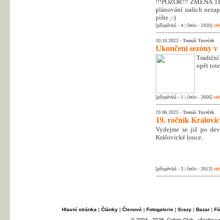
!!!POZOR!!! ZMĚNA T
plánování našich nezapo
pište ;-)
[příspěvků - 4 | četlo - 2420]
cel
10.10.2023 -
Tomáš Tureček
Ukončení sezóny v
Tradiční
opět tot
[příspěvků - 1 | četlo - 2606]
cel
19.06.2023 -
Tomáš Tureček
19. ročník Královi
Vydejme se již po dev
Královické louce.
[příspěvků - 3 | četlo - 2613]
cel
Hlavní stránka
|
Články
|
Členové
|
Fotogalerie
|
Srazy
|
Bazar
|
Fó
© 2004 - 2026, Cabrio Club - všechna