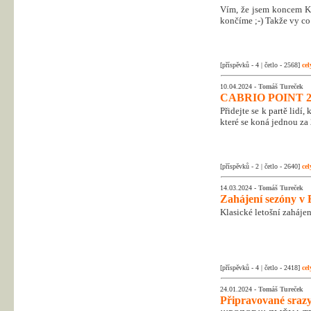
Vím, že jsem koncem Kr
končíme ;-) Takže vy co 
[příspěvků - 4 | četlo - 2568]
cel
10.04.2024 -
Tomáš Tureček
CABRIO POINT 2
Přidejte se k partě lidí
které se koná jednou za 
[příspěvků - 2 | četlo - 2640]
cel
14.03.2024 -
Tomáš Tureček
Zahájení sezóny v 
Klasické letošní zahájen
[příspěvků - 4 | četlo - 2418]
cel
24.01.2024 -
Tomáš Tureček
Připravované srazy