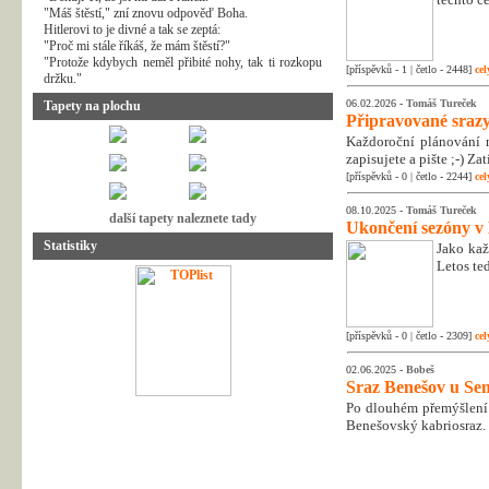
"Máš štěstí," zní znovu odpověď Boha.
Hitlerovi to je divné a tak se zeptá:
"Proč mi stále říkáš, že mám štěstí?"
"Protože kdybych neměl přibité nohy, tak ti rozkopu
[příspěvků - 1 | četlo - 2448]
cel
držku."
06.02.2026 -
Tomáš Tureček
Tapety na plochu
Připravované srazy
Každoroční plánování n
zapisujete a pište ;-) Z
[příspěvků - 0 | četlo - 2244]
cel
08.10.2025 -
Tomáš Tureček
další tapety naleznete tady
Ukončení sezóny v
Statistiky
Jako kaž
Letos te
[příspěvků - 0 | četlo - 2309]
cel
02.06.2025 -
Bobeš
Sraz Benešov u Sem
Po dlouhém přemýšlení 
Benešovský kabriosraz.