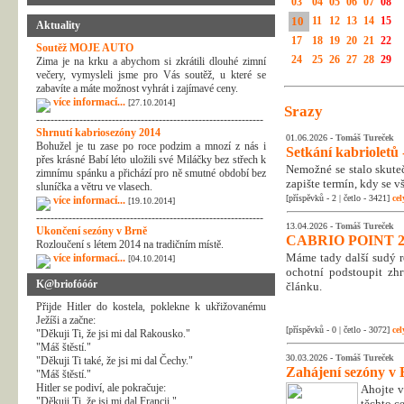
03
04
05
06
07
08
10
11
12
13
14
15
Aktuality
17
18
19
20
21
22
Soutěž MOJE AUTO
24
25
26
27
28
29
Zima je na krku a abychom si zkrátili dlouhé zimní
večery, vymysleli jsme pro Vás soutěž, u které se
zabavíte a máte možnost vyhrát i zajímavé ceny.
více informací...
[27.10.2014]
Srazy
---------------------------------------------------------------
Shrnutí kabriosezóny 2014
01.06.2026 -
Tomáš Tureček
Bohužel je tu zase po roce podzim a mnozí z nás i
Setkání kabrioletů -
přes krásné Babí léto uložili své Miláčky bez střech k
Nemožné se stalo skuteč
zimnímu spánku a přichází pro ně smutné období bez
zapište termín, kdy se v
sluníčka a větru ve vlasech.
[příspěvků - 2 | četlo - 3421]
cel
více informací...
[19.10.2014]
---------------------------------------------------------------
13.04.2026 -
Tomáš Tureček
Ukončení sezóny v Brně
CABRIO POINT 2
Rozloučení s létem 2014 na tradičním místě.
Máme tady další sudý rok
více informací...
[04.10.2014]
ochotní podstoupit zhr
K@briofóóór
článku.
Přijde Hitler do kostela, poklekne k ukřižovanému
Ježíši a začne:
[příspěvků - 0 | četlo - 3072]
cel
"Děkuji Ti, že jsi mi dal Rakousko."
"Máš štěstí."
30.03.2026 -
Tomáš Tureček
"Děkuji Ti také, že jsi mi dal Čechy."
Zahájení sezóny v 
"Máš štěstí."
Hitler se podiví, ale pokračuje:
Ahojte v
"Děkuji Ti, že jsi mi dal Francii."
těchto c