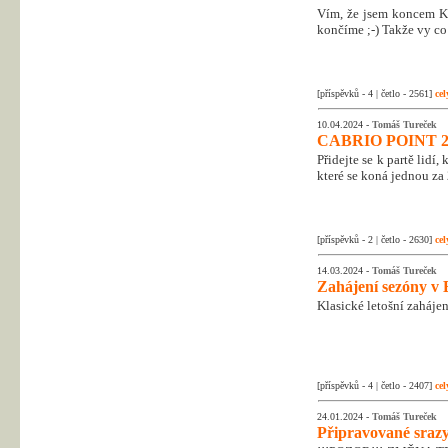
Vím, že jsem koncem Kr
končíme ;-) Takže vy co 
[příspěvků - 4 | četlo - 2561]
cel
10.04.2024 -
Tomáš Tureček
CABRIO POINT 2
Přidejte se k partě lidí
které se koná jednou za 
[příspěvků - 2 | četlo - 2630]
cel
14.03.2024 -
Tomáš Tureček
Zahájení sezóny v 
Klasické letošní zahájen
[příspěvků - 4 | četlo - 2407]
cel
24.01.2024 -
Tomáš Tureček
Připravované srazy