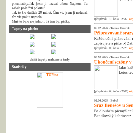
pneumatiky.Tak jsem ji nazval blbou šlapkou. Tu
začala psát třetí pokutu!
Tak to šlo dalších 20 minut. Čím víc jsem jí nadával,
tím víc pokut napsala...
[příspěvků - 1 | četlo - 2437]
cel
Mně to bylo ale jedno... Já tam byl pěšky.
06.02.2026 -
Tomáš Tureček
Tapety na plochu
Připravované srazy
Každoroční plánování n
zapisujete a pište ;-) Z
[příspěvků - 0 | četlo - 2229]
cel
08.10.2025 -
Tomáš Tureček
další tapety naleznete tady
Ukončení sezóny v
Statistiky
Jako kaž
Letos te
[příspěvků - 0 | četlo - 2300]
cel
02.06.2025 -
Bobeš
Sraz Benešov u Sem
Po dlouhém přemýšlení 
Benešovský kabriosraz.