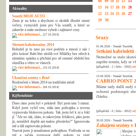
08
09
10
11
12
13
15
16
17
18
19
20
Aktuality
22
23
24
25
26
27
Soutěž MOJE AUTO
29
30
Zima je na krku a abychom si zkrátili dlouhé zimní
večery, vymysleli jsme pro Vás soutěž, u které se
zabavíte a máte možnost vyhrát i zajímavé ceny.
více informací...
[27.10.2014]
Srazy
---------------------------------------------------------------
Shrnutí kabriosezóny 2014
01.06.2026 -
Tomáš Tureček
Bohužel je tu zase po roce podzim a mnozí z nás i
Setkání kabrioletů -
přes krásné Babí léto uložili své Miláčky bez střech k
Nemožné se stalo skuteč
zimnímu spánku a přichází pro ně smutné období bez
zapište termín, kdy se v
sluníčka a větru ve vlasech.
[příspěvků - 2 | četlo - 3392]
cel
více informací...
[19.10.2014]
---------------------------------------------------------------
13.04.2026 -
Tomáš Tureček
Ukončení sezóny v Brně
CABRIO POINT 2
Rozloučení s létem 2014 na tradičním místě.
Máme tady další sudý rok
více informací...
[04.10.2014]
ochotní podstoupit zhr
K@briofóóór
článku.
Dnes ráno jsem byl v pekárně. Byl jsem tam 5 minut.
Když jsem vyšel ven, stála tam policajtka a zrovna
[příspěvků - 0 | četlo - 3052]
cel
vypisovala blokovou pokutu. Tak jsem šel k ní a řekl
jí: "Ale no tak, zlato, to takovýmu fešákovi, jako jsem
30.03.2026 -
Tomáš Tureček
já, nemůžeš dopřát ani malou přestávku?" Ignorovala
Zahájení sezóny v 
mě a dál zapisovala pokutu.
Nazval jsem ji nenažranou policajtkou. Podívala se na
Ahojte v
mě a začala vypisovat další pokutu za sjeté
těchto c