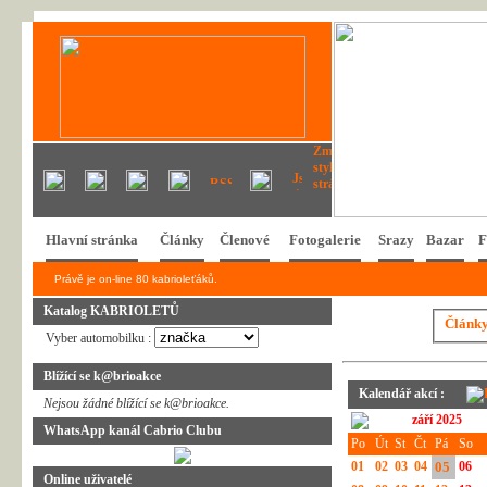
Hlavní stránka
Články
Členové
Fotogalerie
Srazy
Bazar
F
Právě je on-line 80 kabrioleťáků.
Katalog KABRIOLETŮ
Článk
Vyber automobilku :
Blížící se k@brioakce
Kalendář akcí :
Nejsou žádné blížící se k@brioakce.
září 2025
WhatsApp kanál Cabrio Clubu
Po
Út
St
Čt
Pá
So
01
02
03
04
05
06
Online uživatelé