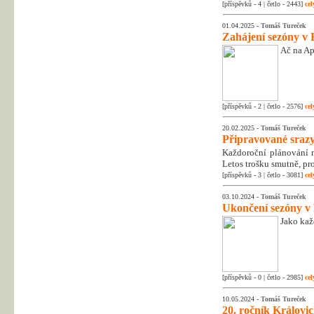
[příspěvků - 4 | četlo - 2443]
cel
01.04.2025 -
Tomáš Tureček
Zahájení sezóny v 
Ač na Apr
[příspěvků - 2 | četlo - 2576]
cel
20.02.2025 -
Tomáš Tureček
Připravované srazy
Každoroční plánování na
Letos trošku smutně, pr
[příspěvků - 3 | četlo - 3081]
cel
03.10.2024 -
Tomáš Tureček
Ukončení sezóny v
Jako kaž
[příspěvků - 0 | četlo - 2985]
cel
10.05.2024 -
Tomáš Tureček
20. ročník Královic