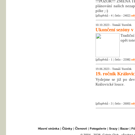
!!!POZOR!!! ZMĚNA T
plánování našich nezapo
pište ;-)
[příspěvků - 4 | četlo - 2402]
cel
10.10.2023 -
Tomáš Tureček
Ukončení sezóny v
Tradiční
opět tot
[příspěvků - 1 | četlo - 2598]
cel
19.06.2023 -
Tomáš Tureček
19. ročník Královi
Vydejme se již po dev
Královické louce.
[příspěvků - 3 | četlo - 2600]
cel
Hlavní stránka
|
Články
|
Členové
|
Fotogalerie
|
Srazy
|
Bazar
|
Fó
© 2004 - 2026, Cabrio Club - všechna