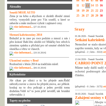
04
05
06
07
08
09
11
12
13
14
15
16
Aktuality
18
19
20
21
22
23
Soutěž MOJE AUTO
25
26
27
28
29
30
Zima je na krku a abychom si zkrátili dlouhé zimní
večery, vymysleli jsme pro Vás soutěž, u které se
zabavíte a máte možnost vyhrát i zajímavé ceny.
více informací...
[27.10.2014]
Srazy
---------------------------------------------------------------
Shrnutí kabriosezóny 2014
01.06.2026 -
Tomáš Tureček
Bohužel je tu zase po roce podzim a mnozí z nás i
Setkání kabrioletů -
přes krásné Babí léto uložili své Miláčky bez střech k
Nemožné se stalo skuteč
zimnímu spánku a přichází pro ně smutné období bez
zapište termín, kdy se v
sluníčka a větru ve vlasech.
[příspěvků - 2 | četlo - 3553]
cel
více informací...
[19.10.2014]
---------------------------------------------------------------
13.04.2026 -
Tomáš Tureček
Ukončení sezóny v Brně
CABRIO POINT 2
Rozloučení s létem 2014 na tradičním místě.
Máme tady další sudý rok
více informací...
[04.10.2014]
ochotní podstoupit zhr
K@briofóóór
článku.
Jde cikan po silnici a tu ho přejede auto.Řidič
zabrzdí,couvne a znova ho přejede,znova, asi pětkrát.
[příspěvků - 0 | četlo - 3175]
cel
koukaj na to dva policajti a jeden povídá tomu
druhému.Vidiš to? to jsem ještě neviděl, tak brutální
30.03.2026 -
Tomáš Tureček
sebevraždu:-)
Zahájení sezóny v 
Tapety na plochu
Ahojte v
těchto c