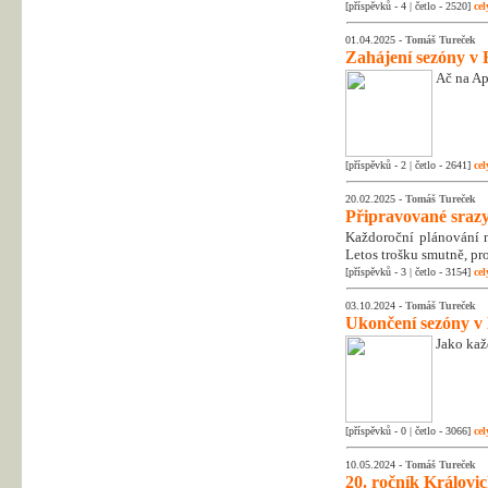
[příspěvků - 4 | četlo - 2520]
cel
01.04.2025 -
Tomáš Tureček
Zahájení sezóny v 
Ač na Apr
[příspěvků - 2 | četlo - 2641]
cel
20.02.2025 -
Tomáš Tureček
Připravované srazy
Každoroční plánování na
Letos trošku smutně, pr
[příspěvků - 3 | četlo - 3154]
cel
03.10.2024 -
Tomáš Tureček
Ukončení sezóny v
Jako kaž
[příspěvků - 0 | četlo - 3066]
cel
10.05.2024 -
Tomáš Tureček
20. ročník Královic