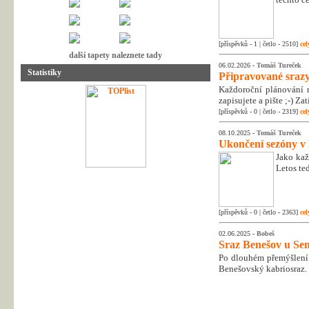
[příspěvků - 1 | četlo - 2510]
cel
další tapety naleznete tady
06.02.2026 -
Tomáš Tureček
Statistiky
Připravované srazy
Každoroční plánování n
zapisujete a pište ;-) Z
[příspěvků - 0 | četlo - 2319]
cel
08.10.2025 -
Tomáš Tureček
Ukončení sezóny v
Jako kaž
Letos te
[příspěvků - 0 | četlo - 2363]
cel
02.06.2025 -
Bobeš
Sraz Benešov u Sem
Po dlouhém přemýšlení 
Benešovský kabriosraz.