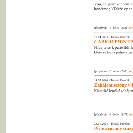
Vím, že jsem koncem Kr
končíme ;-) Takže vy co 
[příspěvků - 4 | četlo - 2631]
cel
10.04.2024 -
Tomáš Tureček
CABRIO POINT 2
Přidejte se k partě lidí
které se koná jednou za 
[příspěvků - 2 | četlo - 2705]
cel
14.03.2024 -
Tomáš Tureček
Zahájení sezóny v 
Klasické letošní zahájen
[příspěvků - 4 | četlo - 2479]
cel
24.01.2024 -
Tomáš Tureček
Připravované srazy