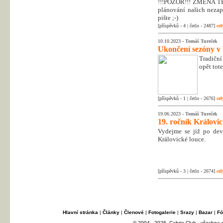
!!!POZOR!!! ZMĚNA T
plánování našich nezapo
pište ;-)
[příspěvků - 4 | četlo - 2487]
cel
10.10.2023 -
Tomáš Tureček
Ukončení sezóny v
Tradiční
opět tot
[příspěvků - 1 | četlo - 2676]
cel
19.06.2023 -
Tomáš Tureček
19. ročník Královi
Vydejme se již po dev
Královické louce.
[příspěvků - 3 | četlo - 2674]
cel
Hlavní stránka
|
Články
|
Členové
|
Fotogalerie
|
Srazy
|
Bazar
|
Fó
© 2004 - 2026, Cabrio Club - všechna