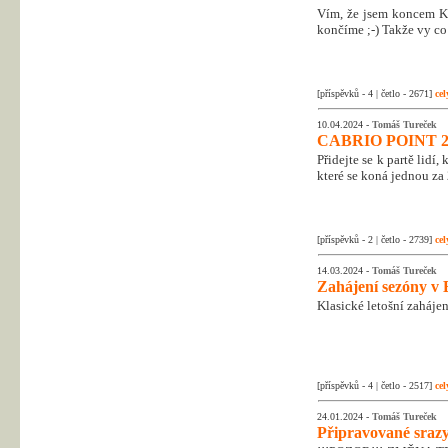
Vím, že jsem koncem Kr
končíme ;-) Takže vy co 
[příspěvků - 4 | četlo - 2671]
cel
10.04.2024 -
Tomáš Tureček
CABRIO POINT 2
Přidejte se k partě lidí
které se koná jednou za 
[příspěvků - 2 | četlo - 2739]
cel
14.03.2024 -
Tomáš Tureček
Zahájení sezóny v 
Klasické letošní zahájen
[příspěvků - 4 | četlo - 2517]
cel
24.01.2024 -
Tomáš Tureček
Připravované srazy