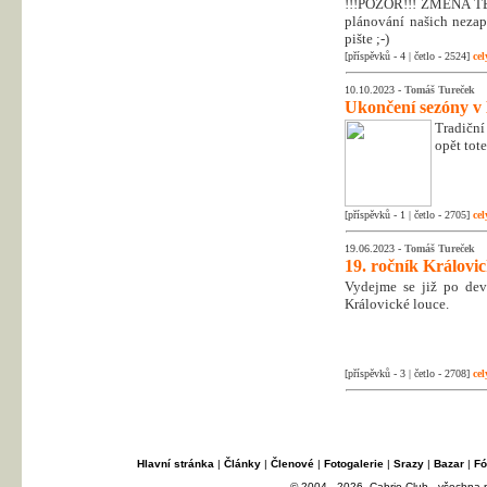
!!!POZOR!!! ZMĚNA T
plánování našich nezapo
pište ;-)
[příspěvků - 4 | četlo - 2524]
cel
10.10.2023 -
Tomáš Tureček
Ukončení sezóny v
Tradiční
opět tot
[příspěvků - 1 | četlo - 2705]
cel
19.06.2023 -
Tomáš Tureček
19. ročník Královi
Vydejme se již po dev
Královické louce.
[příspěvků - 3 | četlo - 2708]
cel
Hlavní stránka
|
Články
|
Členové
|
Fotogalerie
|
Srazy
|
Bazar
|
Fó
© 2004 - 2026, Cabrio Club - všechna