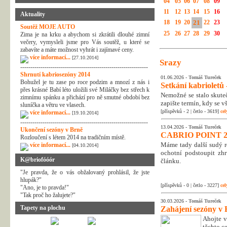
04
05
06
07
08
09
11
12
13
14
15
16
Aktuality
18
19
20
21
22
23
Soutěž MOJE AUTO
25
26
27
28
29
30
Zima je na krku a abychom si zkrátili dlouhé zimní
večery, vymysleli jsme pro Vás soutěž, u které se
zabavíte a máte možnost vyhrát i zajímavé ceny.
více informací...
[27.10.2014]
Srazy
---------------------------------------------------------------
Shrnutí kabriosezóny 2014
01.06.2026 -
Tomáš Tureček
Bohužel je tu zase po roce podzim a mnozí z nás i
Setkání kabrioletů -
přes krásné Babí léto uložili své Miláčky bez střech k
Nemožné se stalo skuteč
zimnímu spánku a přichází pro ně smutné období bez
zapište termín, kdy se v
sluníčka a větru ve vlasech.
[příspěvků - 2 | četlo - 3619]
cel
více informací...
[19.10.2014]
---------------------------------------------------------------
13.04.2026 -
Tomáš Tureček
Ukončení sezóny v Brně
CABRIO POINT 2
Rozloučení s létem 2014 na tradičním místě.
Máme tady další sudý rok
více informací...
[04.10.2014]
ochotní podstoupit zhr
K@briofóóór
článku.
"Je pravda, že o vás obžalovaný prohlásil, že jste
hlupák?"
[příspěvků - 0 | četlo - 3227]
cel
"Ano, je to pravda!"
"Tak proč ho žalujete?"
30.03.2026 -
Tomáš Tureček
Tapety na plochu
Zahájení sezóny v 
Ahojte v
těchto c