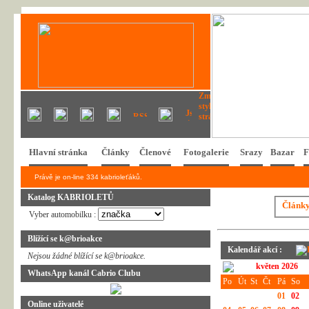
Hlavní stránka
Články
Členové
Fotogalerie
Srazy
Bazar
F
Právě je on-line 334 kabrioleťáků.
Katalog KABRIOLETŮ
Článk
Vyber automobilku :
Blížící se k@brioakce
Kalendář akcí :
Nejsou žádné blížící se k@brioakce.
květen 2026
WhatsApp kanál Cabrio Clubu
Po
Út
St
Čt
Pá
So
01
02
Online uživatelé