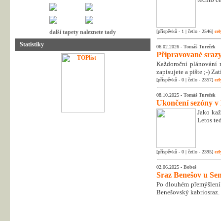
další tapety naleznete tady
[příspěvků - 1 | četlo - 2546]
cel
Statistiky
06.02.2026 -
Tomáš Tureček
Připravované srazy
Každoroční plánování n
zapisujete a pište ;-) Z
[příspěvků - 0 | četlo - 2357]
cel
08.10.2025 -
Tomáš Tureček
Ukončení sezóny v
Jako kaž
Letos te
[příspěvků - 0 | četlo - 2395]
cel
02.06.2025 -
Bobeš
Sraz Benešov u Sem
Po dlouhém přemýšlení 
Benešovský kabriosraz.