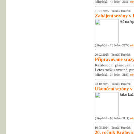
[příspěvků - 4 | četlo - 2558]
cel
01.04.2025 -
Tomáš Tureček
Zahájení sezóny v 
Ač na Apr
[příspěvků - 2 | četlo - 2674]
cel
20.02.2025 -
Tomáš Tureček
Připravované srazy
Každoroční plánování na
Letos trošku smutně, pr
[příspěvků - 3 | četlo - 3187]
cel
03.10.2024 -
Tomáš Tureček
Ukončení sezóny v
Jako kaž
[příspěvků - 0 | četlo - 3111]
cel
10.05.2024 -
Tomáš Tureček
20. ročník Královic