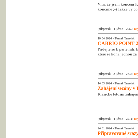
Vím, že jsem koncem Kr
končíme ;-) Takže vy co 
[příspěvků - 4 | četlo - 2665]
cel
10.04.2024 -
Tomáš Tureček
CABRIO POINT 2
Přidejte se k partě lidí
které se koná jednou za 
[příspěvků - 2 | četlo - 2737]
cel
14.03.2024 -
Tomáš Tureček
Zahájení sezóny v 
Klasické letošní zahájen
[příspěvků - 4 | četlo - 2511]
cel
24.01.2024 -
Tomáš Tureček
Připravované srazy