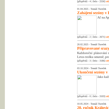
[příspěvků - 4 | četlo - 2556]
cel
01.04.2025 -
Tomáš Tureček
Zahájení sezóny v 
Ač na Apr
[příspěvků - 2 | četlo - 2671]
cel
20.02.2025 -
Tomáš Tureček
Připravované srazy
Každoroční plánování na
Letos trošku smutně, pr
[příspěvků - 3 | četlo - 3186]
cel
03.10.2024 -
Tomáš Tureček
Ukončení sezóny v
Jako kaž
[příspěvků - 0 | četlo - 3103]
cel
10.05.2024 -
Tomáš Tureček
20. ročník Královic