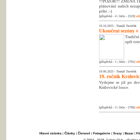
!!!POZOR!!! ZMĚNA T
plánování našich nezapo
pište ;-)
[příspěvků - 4 | četlo - 2519]
cel
10.10.2023 -
Tomáš Tureček
Ukončení sezóny v
Tradiční
opět tot
[příspěvků - 1 | četlo - 2701]
cel
19.06.2023 -
Tomáš Tureček
19. ročník Královi
Vydejme se již po dev
Královické louce.
[příspěvků - 3 | četlo - 2706]
cel
Hlavní stránka
|
Články
|
Členové
|
Fotogalerie
|
Srazy
|
Bazar
|
Fó
© 2004 - 2026, Cabrio Club - všechna