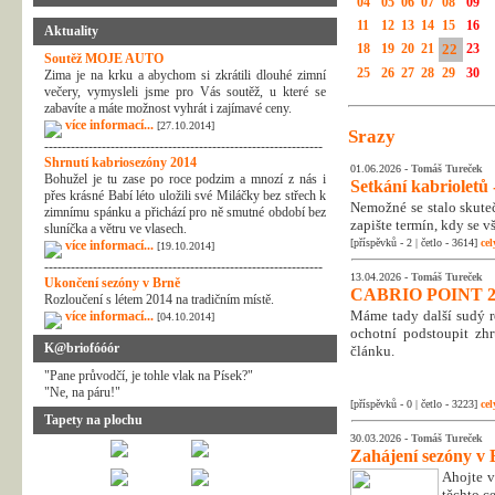
04
05
06
07
08
09
11
12
13
14
15
16
Aktuality
18
19
20
21
22
23
Soutěž MOJE AUTO
25
26
27
28
29
30
Zima je na krku a abychom si zkrátili dlouhé zimní
večery, vymysleli jsme pro Vás soutěž, u které se
zabavíte a máte možnost vyhrát i zajímavé ceny.
více informací...
[27.10.2014]
Srazy
---------------------------------------------------------------
Shrnutí kabriosezóny 2014
01.06.2026 -
Tomáš Tureček
Bohužel je tu zase po roce podzim a mnozí z nás i
Setkání kabrioletů -
přes krásné Babí léto uložili své Miláčky bez střech k
Nemožné se stalo skuteč
zimnímu spánku a přichází pro ně smutné období bez
zapište termín, kdy se v
sluníčka a větru ve vlasech.
[příspěvků - 2 | četlo - 3614]
cel
více informací...
[19.10.2014]
---------------------------------------------------------------
13.04.2026 -
Tomáš Tureček
Ukončení sezóny v Brně
CABRIO POINT 2
Rozloučení s létem 2014 na tradičním místě.
Máme tady další sudý rok
více informací...
[04.10.2014]
ochotní podstoupit zhr
K@briofóóór
článku.
"Pane průvodčí, je tohle vlak na Písek?"
"Ne, na páru!"
[příspěvků - 0 | četlo - 3223]
cel
Tapety na plochu
30.03.2026 -
Tomáš Tureček
Zahájení sezóny v 
Ahojte v
těchto c