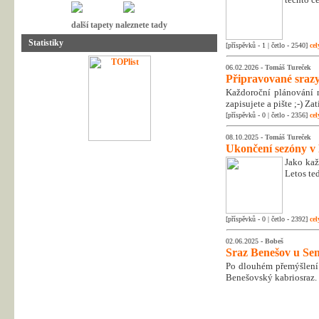
další tapety naleznete tady
Statistiky
[příspěvků - 1 | četlo - 2540]
cel
06.02.2026 -
Tomáš Tureček
Připravované srazy
Každoroční plánování n
zapisujete a pište ;-) Z
[příspěvků - 0 | četlo - 2356]
cel
08.10.2025 -
Tomáš Tureček
Ukončení sezóny v
Jako kaž
Letos te
[příspěvků - 0 | četlo - 2392]
cel
02.06.2025 -
Bobeš
Sraz Benešov u Sem
Po dlouhém přemýšlení 
Benešovský kabriosraz.