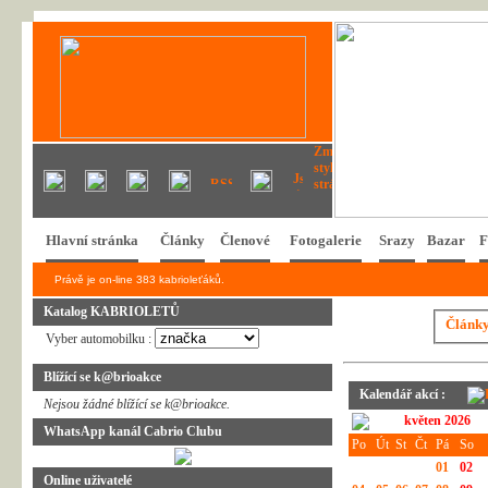
Hlavní stránka
Články
Členové
Fotogalerie
Srazy
Bazar
F
Právě je on-line 383 kabrioleťáků.
Katalog KABRIOLETŮ
Článk
Vyber automobilku :
Blížící se k@brioakce
Kalendář akcí :
Nejsou žádné blížící se k@brioakce.
květen 2026
WhatsApp kanál Cabrio Clubu
Po
Út
St
Čt
Pá
So
01
02
Online uživatelé