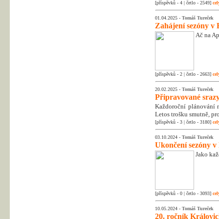
[příspěvků - 4 | četlo - 2549]
cel
01.04.2025 -
Tomáš Tureček
Zahájení sezóny v 
Ač na Apr
[příspěvků - 2 | četlo - 2663]
cel
20.02.2025 -
Tomáš Tureček
Připravované srazy
Každoroční plánování na
Letos trošku smutně, pr
[příspěvků - 3 | četlo - 3180]
cel
03.10.2024 -
Tomáš Tureček
Ukončení sezóny v
Jako kaž
[příspěvků - 0 | četlo - 3093]
cel
10.05.2024 -
Tomáš Tureček
20. ročník Královic