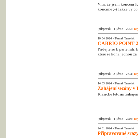
Vím, že jsem koncem Kr
končíme ;-) Takže vy co 
[příspěvků - 4 | četlo - 2657]
cel
10.04.2024 -
Tomáš Tureček
CABRIO POINT 2
Přidejte se k partě lidí
které se koná jednou za 
[příspěvků - 2 | četlo - 2731]
cel
14.03.2024 -
Tomáš Tureček
Zahájení sezóny v 
Klasické letošní zahájen
[příspěvků - 4 | četlo - 2504]
cel
24.01.2024 -
Tomáš Tureček
Připravované srazy