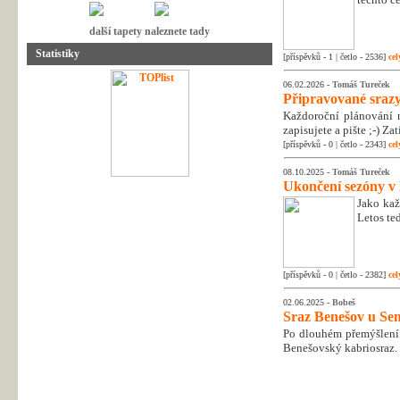
další tapety naleznete tady
Statistiky
[příspěvků - 1 | četlo - 2536]
cel
06.02.2026 -
Tomáš Tureček
Připravované srazy
Každoroční plánování n
zapisujete a pište ;-) Z
[příspěvků - 0 | četlo - 2343]
cel
08.10.2025 -
Tomáš Tureček
Ukončení sezóny v
Jako kaž
Letos te
[příspěvků - 0 | četlo - 2382]
cel
02.06.2025 -
Bobeš
Sraz Benešov u Sem
Po dlouhém přemýšlení 
Benešovský kabriosraz.