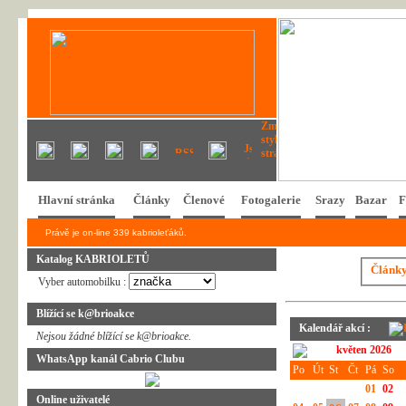
Hlavní stránka
Články
Členové
Fotogalerie
Srazy
Bazar
F
Právě je on-line 339 kabrioleťáků.
Katalog KABRIOLETŮ
Článk
Vyber automobilku :
Blížící se k@brioakce
Kalendář akcí :
Nejsou žádné blížící se k@brioakce.
květen 2026
WhatsApp kanál Cabrio Clubu
Po
Út
St
Čt
Pá
So
01
02
Online uživatelé