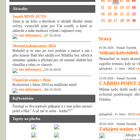
04
05
06
07
08
09
11
12
13
14
15
16
Aktuality
18
19
20
21
22
23
Soutěž MOJE AUTO
25
26
27
28
29
30
Zima je na krku a abychom si zkrátili dlouhé zimní
večery, vymysleli jsme pro Vás soutěž, u které se
zabavíte a máte možnost vyhrát i zajímavé ceny.
více informací...
[27.10.2014]
Srazy
---------------------------------------------------------------
Shrnutí kabriosezóny 2014
01.06.2026 -
Tomáš Tureček
Bohužel je tu zase po roce podzim a mnozí z nás i
Setkání kabrioletů -
přes krásné Babí léto uložili své Miláčky bez střech k
Nemožné se stalo skuteč
zimnímu spánku a přichází pro ně smutné období bez
zapište termín, kdy se v
sluníčka a větru ve vlasech.
[příspěvků - 2 | četlo - 3604]
cel
více informací...
[19.10.2014]
---------------------------------------------------------------
13.04.2026 -
Tomáš Tureček
Ukončení sezóny v Brně
CABRIO POINT 2
Rozloučení s létem 2014 na tradičním místě.
Máme tady další sudý rok
více informací...
[04.10.2014]
ochotní podstoupit zhr
K@briofóóór
článku.
Šermují se dva teplouši ptákama a v tom jeden nastaví
prdel a říká:" A už mě to neba - bodni!!!"
[příspěvků - 0 | četlo - 3211]
cel
Tapety na plochu
30.03.2026 -
Tomáš Tureček
Zahájení sezóny v 
Ahojte v
těchto c