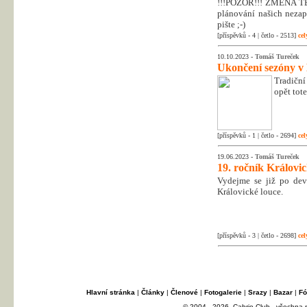
!!!POZOR!!! ZMĚNA T
plánování našich nezapo
pište ;-)
[příspěvků - 4 | četlo - 2513]
cel
10.10.2023 -
Tomáš Tureček
Ukončení sezóny v
Tradiční
opět tot
[příspěvků - 1 | četlo - 2694]
cel
19.06.2023 -
Tomáš Tureček
19. ročník Královi
Vydejme se již po dev
Královické louce.
[příspěvků - 3 | četlo - 2698]
cel
Hlavní stránka
|
Články
|
Členové
|
Fotogalerie
|
Srazy
|
Bazar
|
Fó
© 2004 - 2026, Cabrio Club - všechna