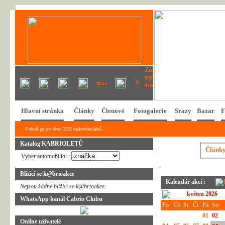
Hlavní stránka
Články
Členové
Fotogalerie
Srazy
Bazar
F
Právě je on-line 330 kabrioleťáků.
Katalog KABRIOLETŮ
Článk
Vyber automobilku :
Blížící se k@brioakce
Kalendář akcí :
Nejsou žádné blížící se k@brioakce.
květen 2026
WhatsApp kanál Cabrio Clubu
Po
Út
St
Čt
Pá
So
01
02
Online uživatelé