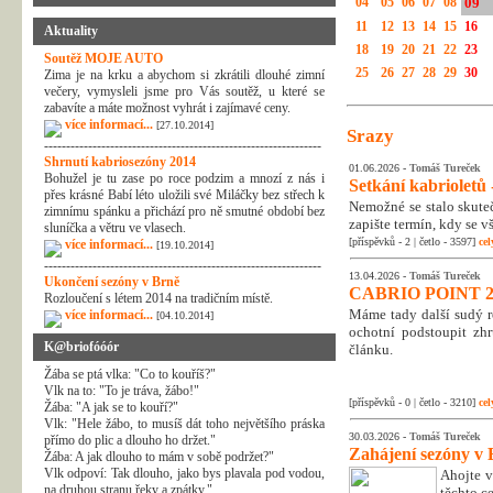
04
05
06
07
08
09
11
12
13
14
15
16
Aktuality
18
19
20
21
22
23
Soutěž MOJE AUTO
25
26
27
28
29
30
Zima je na krku a abychom si zkrátili dlouhé zimní
večery, vymysleli jsme pro Vás soutěž, u které se
zabavíte a máte možnost vyhrát i zajímavé ceny.
více informací...
[27.10.2014]
Srazy
---------------------------------------------------------------
Shrnutí kabriosezóny 2014
01.06.2026 -
Tomáš Tureček
Bohužel je tu zase po roce podzim a mnozí z nás i
Setkání kabrioletů -
přes krásné Babí léto uložili své Miláčky bez střech k
Nemožné se stalo skuteč
zimnímu spánku a přichází pro ně smutné období bez
zapište termín, kdy se v
sluníčka a větru ve vlasech.
[příspěvků - 2 | četlo - 3597]
cel
více informací...
[19.10.2014]
---------------------------------------------------------------
13.04.2026 -
Tomáš Tureček
Ukončení sezóny v Brně
CABRIO POINT 2
Rozloučení s létem 2014 na tradičním místě.
Máme tady další sudý rok
více informací...
[04.10.2014]
ochotní podstoupit zhr
K@briofóóór
článku.
Žába se ptá vlka: "Co to kouříš?"
Vlk na to: "To je tráva, žábo!"
[příspěvků - 0 | četlo - 3210]
cel
Žába: "A jak se to kouří?"
Vlk: "Hele žábo, to musíš dát toho největšího práska
30.03.2026 -
Tomáš Tureček
přímo do plic a dlouho ho držet."
Zahájení sezóny v 
Žába: A jak dlouho to mám v sobě podržet?"
Vlk odpoví: Tak dlouho, jako bys plavala pod vodou,
Ahojte v
na druhou stranu řeky a zpátky."
těchto c