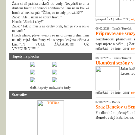
Žába si dá práska a skočí do vody. Nevydrží to a na
druhém břehu se vynoří a vyfoukne.Tam na ni kouká
hroch a hned se ptá: "Žábo, co to tady provádíš??"
Žába: "Ale... učím se kouřit trávu."
[příspěvků - 1 | četlo - 2533]
cel
Hroch: "Já chci taky!"
Žába: "Tak to musíš na druhý břeh, tam je vlk a on tě
06.02.2026 -
Tomáš Tureček
to naučí."
Připravované srazy
Hroch plave, plave, vynoří se na druhým břehu. Tam
Každoroční plánování n
na něj vejrá zkouřenej vlk s vypoulenýma očima a
zapisujete a pište ;-) Z
křičí:"TY VOLE ŽÁÁÁBO!!!! UŽ
VYFOUKNI!!!!!"
[příspěvků - 0 | četlo - 2341]
cel
Tapety na plochu
08.10.2025 -
Tomáš Tureček
Ukončení sezóny v
Jako kaž
Letos te
další tapety naleznete tady
[příspěvků - 0 | četlo - 2381]
cel
Statistiky
02.06.2025 -
Bobeš
Sraz Benešov u Sem
Po dlouhém přemýšlení 
Benešovský kabriosraz.