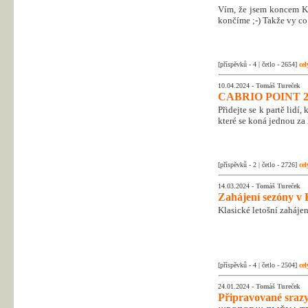
Vím, že jsem koncem Kr
končíme ;-) Takže vy co 
[příspěvků - 4 | četlo - 2654]
cel
10.04.2024 -
Tomáš Tureček
CABRIO POINT 2
Přidejte se k partě lidí
které se koná jednou za 
[příspěvků - 2 | četlo - 2726]
cel
14.03.2024 -
Tomáš Tureček
Zahájení sezóny v 
Klasické letošní zahájen
[příspěvků - 4 | četlo - 2504]
cel
24.01.2024 -
Tomáš Tureček
Připravované srazy