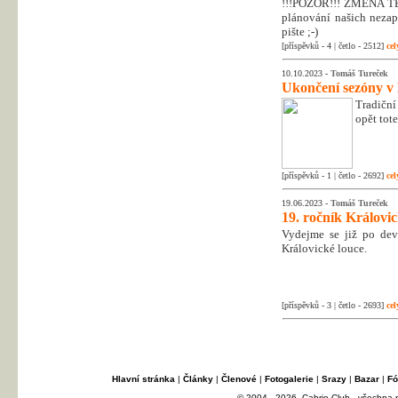
!!!POZOR!!! ZMĚNA T
plánování našich nezapo
pište ;-)
[příspěvků - 4 | četlo - 2512]
cel
10.10.2023 -
Tomáš Tureček
Ukončení sezóny v
Tradiční
opět tot
[příspěvků - 1 | četlo - 2692]
cel
19.06.2023 -
Tomáš Tureček
19. ročník Královi
Vydejme se již po dev
Královické louce.
[příspěvků - 3 | četlo - 2693]
cel
Hlavní stránka
|
Články
|
Členové
|
Fotogalerie
|
Srazy
|
Bazar
|
Fó
© 2004 - 2026, Cabrio Club - všechna