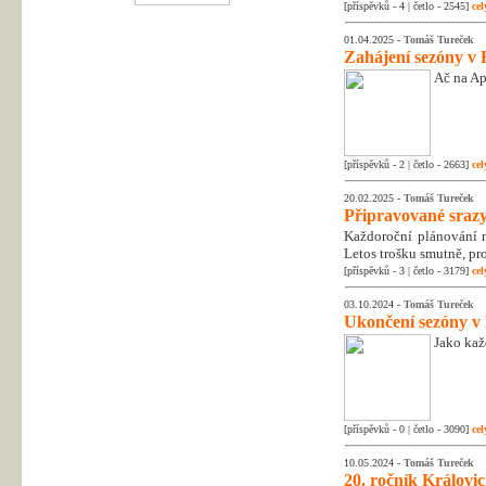
[příspěvků - 4 | četlo - 2545]
cel
01.04.2025 -
Tomáš Tureček
Zahájení sezóny v 
Ač na Apr
[příspěvků - 2 | četlo - 2663]
cel
20.02.2025 -
Tomáš Tureček
Připravované srazy
Každoroční plánování na
Letos trošku smutně, pr
[příspěvků - 3 | četlo - 3179]
cel
03.10.2024 -
Tomáš Tureček
Ukončení sezóny v
Jako kaž
[příspěvků - 0 | četlo - 3090]
cel
10.05.2024 -
Tomáš Tureček
20. ročník Královic