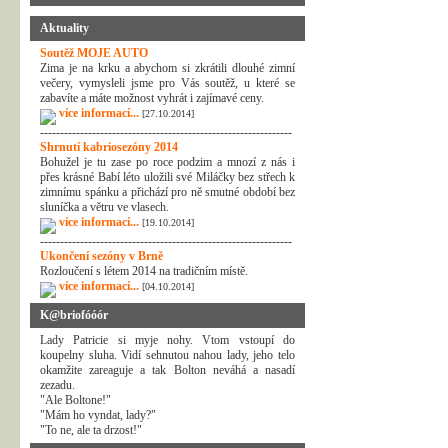
Aktuality
Soutěž MOJE AUTO
Zima je na krku a abychom si zkrátili dlouhé zimní
večery, vymysleli jsme pro Vás soutěž, u které se
zabavíte a máte možnost vyhrát i zajímavé ceny.
více informací...
[27.10.2014]
---------------------------------------------------------------
Shrnutí kabriosezóny 2014
Bohužel je tu zase po roce podzim a mnozí z nás i
přes krásné Babí léto uložili své Miláčky bez střech k
zimnímu spánku a přichází pro ně smutné období bez
sluníčka a větru ve vlasech.
více informací...
[19.10.2014]
---------------------------------------------------------------
Ukončení sezóny v Brně
Rozloučení s létem 2014 na tradičním místě.
více informací...
[04.10.2014]
K@briofóóór
Lady Patricie si myje nohy. Vtom vstoupí do
koupelny sluha. Vidí sehnutou nahou lady, jeho telo
okamžite zareaguje a tak Bolton neváhá a nasadí
zezadu.
"Ale Boltone!"
"Mám ho vyndat, lady?"
"To ne, ale ta drzost!"