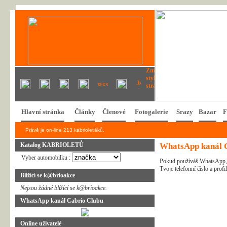
Hlavní stránka
Články
Členové
Fotogalerie
Srazy
Bazar
F
Právě je on-line 213 kabrioleťáků.
Katalog KABRIOLETŮ
WhatsApp kanál 
Vyber automobilku :
Pokud používáš WhatsApp, na
Tvoje telefonní číslo a profi
Blížící se k@brioakce
Nejsou žádné blížící se k@brioakce.
WhatsApp kanál Cabrio Clubu
Online uživatelé