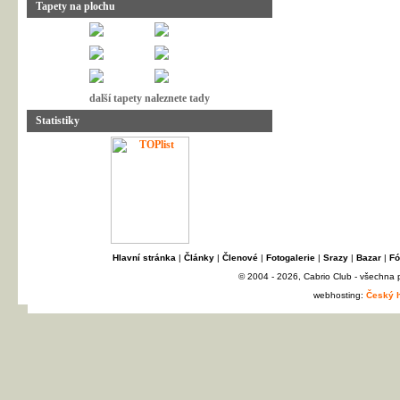
Tapety na plochu
další tapety naleznete tady
Statistiky
Hlavní stránka
|
Články
|
Členové
|
Fotogalerie
|
Srazy
|
Bazar
|
Fó
© 2004 - 2026, Cabrio Club - všechna
webhosting:
Český h