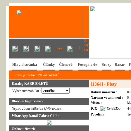
Hlavní stránka
Články
Členové
Fotogalerie
Srazy
Bazar
F
Právě je on-line 229 kabrioleťáků.
Katalog KABRIOLETŮ
[1364] - Plety
Vyber automobilku :
Datum narození :
07
Narozen ve znamení :
Bl
Blížící se k@brioakce
Město :
Ma
Nejsou žádné blížící se k@brioakce.
ICQ
:
44
Povolání :
Te
WhatsApp kanál Cabrio Clubu
Online uživatelé