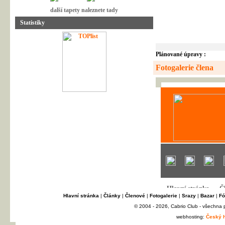
další tapety naleznete tady
Statistiky
Plánované úpravy :
Fotogalerie člena
Hlavní stránka
|
Články
|
Členové
|
Fotogalerie
|
Srazy
|
Bazar
|
Fó
© 2004 - 2026, Cabrio Club - všechna
webhosting:
Český h