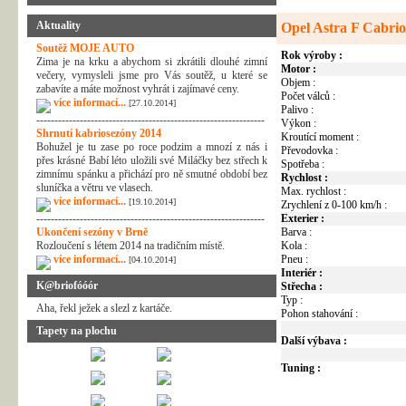
Aktuality
Opel Astra F Cabri
Soutěž MOJE AUTO
Rok výroby :
Zima je na krku a abychom si zkrátili dlouhé zimní
Motor :
večery, vymysleli jsme pro Vás soutěž, u které se
Objem :
zabavíte a máte možnost vyhrát i zajímavé ceny.
Počet válců :
více informací...
[27.10.2014]
Palivo :
---------------------------------------------------------------
Výkon :
Shrnutí kabriosezóny 2014
Kroutící moment :
Bohužel je tu zase po roce podzim a mnozí z nás i
Převodovka :
přes krásné Babí léto uložili své Miláčky bez střech k
Spotřeba :
zimnímu spánku a přichází pro ně smutné období bez
Rychlost :
sluníčka a větru ve vlasech.
Max. rychlost :
více informací...
[19.10.2014]
Zrychlení z 0-100 km/h :
---------------------------------------------------------------
Exterier :
Ukončení sezóny v Brně
Barva :
Rozloučení s létem 2014 na tradičním místě.
Kola :
více informací...
Pneu :
[04.10.2014]
Interiér :
K@briofóóór
Střecha :
Typ :
Aha, řekl ježek a slezl z kartáče.
Pohon stahování :
Tapety na plochu
Další výbava :
Tuning :