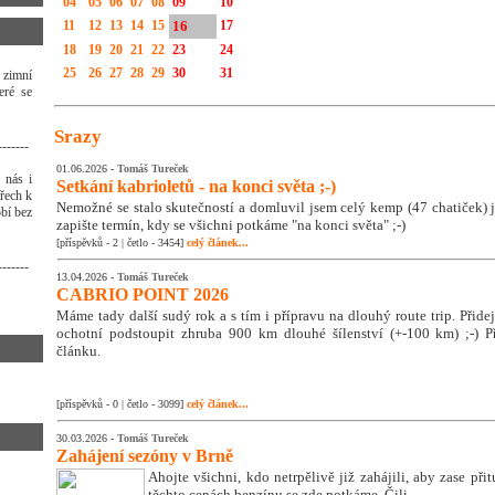
04
05
06
07
08
09
10
11
12
13
14
15
16
17
18
19
20
21
22
23
24
25
26
27
28
29
30
31
 zimní
eré se
Srazy
-------
01.06.2026 -
Tomáš Tureček
 nás i
Setkání kabrioletů - na konci světa ;-)
třech k
Nemožné se stalo skutečností a domluvil jsem celý kemp (47 chatiček) j
bí bez
zapište termín, kdy se všichni potkáme "na konci světa" ;-)
[příspěvků - 2 | četlo - 3454]
celý článek...
-------
13.04.2026 -
Tomáš Tureček
CABRIO POINT 2026
Máme tady další sudý rok a s tím i přípravu na dlouhý route trip. Přidej s
ochotní podstoupit zhruba 900 km dlouhé šílenství (+-100 km) ;-) Př
článku.
[příspěvků - 0 | četlo - 3099]
celý článek...
30.03.2026 -
Tomáš Tureček
Zahájení sezóny v Brně
Ahojte všichni, kdo netrpělivě již zahájili, aby zase přit
těchto cenách benzínu se zde potkáme. Čili ...