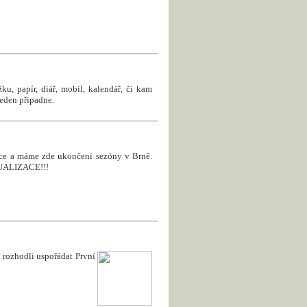
u, papír, diář, mobil, kalendář, či kam
jeden připadne.
roce a máme zde ukončení sezóny v Brně.
KTUALIZACE!!!
rozhodli uspořádat První