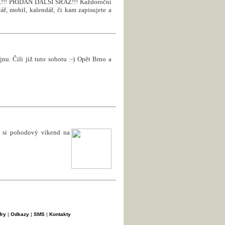
! PŘIDÁN DALŠÍ SRAZ!!! Každoroční
ář, mobil, kalendář, či kam zapisujete a
nu. Čili již tuto sobotu :-) Opět Brno a
e si pohodový víkend na
fry
|
Odkazy
|
SMS
|
Kontakty