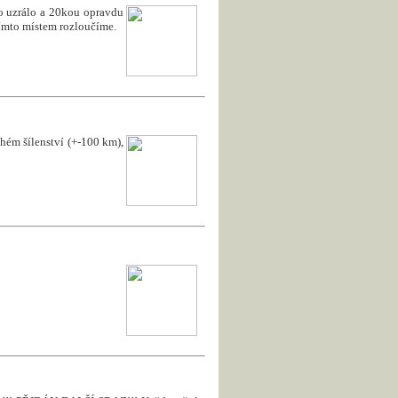
to uzrálo a 20kou opravdu
 tímto místem rozloučíme.
uhém šílenství (+-100 km),