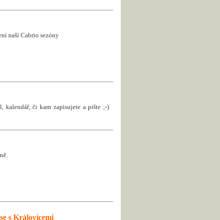
jení naší Cabrio sezóny
, kalendář, či kam zapisujete a pište ;-)
ně.
se s Královicemi