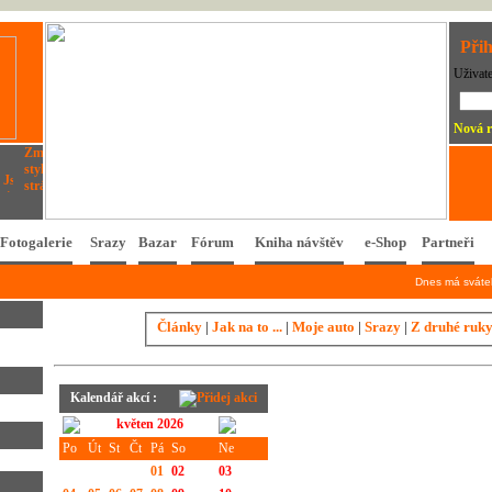
Přih
Uživat
Nová r
Fotogalerie
Srazy
Bazar
Fórum
Kniha návštěv
e-Shop
Partneři
Dnes má svát
Články
|
Jak na to ...
|
Moje auto
|
Srazy
|
Z druhé ruk
Kalendář akcí :
květen 2026
Po
Út
St
Čt
Pá
So
Ne
01
02
03