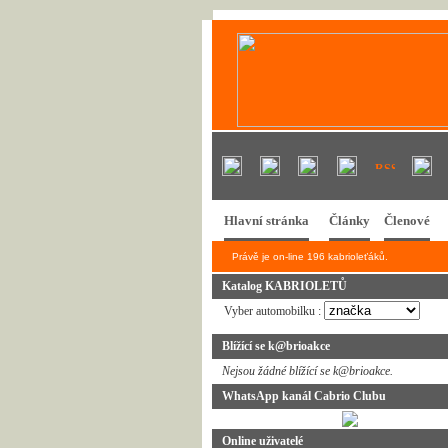
Hlavní stránka
Články
Členové
Právě je on-line 196 kabrioleťáků.
Katalog KABRIOLETŮ
Vyber automobilku :
Blížící se k@brioakce
Nejsou žádné blížící se k@brioakce.
WhatsApp kanál Cabrio Clubu
Online uživatelé