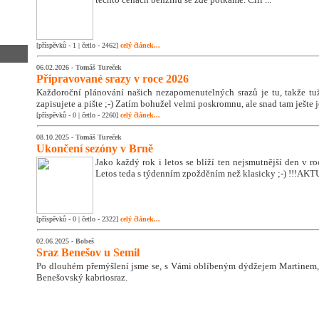
[příspěvků - 1 | četlo - 2462]
celý článek...
06.02.2026 -
Tomáš Tureček
Připravované srazy v roce 2026
Každoroční plánování našich nezapomenutelných srazů je tu, takže tužk
zapisujete a pište ;-) Zatím bohužel velmi poskromnu, ale snad tam ješte 
[příspěvků - 0 | četlo - 2260]
celý článek...
08.10.2025 -
Tomáš Tureček
Ukončení sezóny v Brně
Jako každý rok i letos se blíží ten nejsmutnější den v 
Letos teda s týdenním zpožděním než klasicky ;-) !!!A
[příspěvků - 0 | četlo - 2322]
celý článek...
02.06.2025 -
Bobeš
Sraz Benešov u Semil
Po dlouhém přemýšlení jsme se, s Vámi oblíbeným dýdžejem Martinem, 
Benešovský kabriosraz.