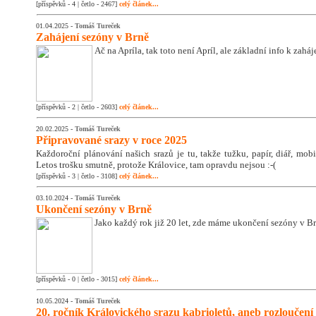
[příspěvků - 4 | četlo - 2467]
celý článek...
01.04.2025 -
Tomáš Tureček
Zahájení sezóny v Brně
Ač na Apríla, tak toto není Apríl, ale základní info k zahá
[příspěvků - 2 | četlo - 2603]
celý článek...
20.02.2025 -
Tomáš Tureček
Připravované srazy v roce 2025
Každoroční plánování našich srazů je tu, takže tužku, papír, diář, mobil
Letos trošku smutně, protože Královice, tam opravdu nejsou :-(
[příspěvků - 3 | četlo - 3108]
celý článek...
03.10.2024 -
Tomáš Tureček
Ukončení sezóny v Brně
Jako každý rok již 20 let, zde máme ukončení sezóny v Br
[příspěvků - 0 | četlo - 3015]
celý článek...
10.05.2024 -
Tomáš Tureček
20. ročník Královického srazu kabrioletů, aneb rozloučení 