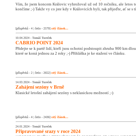
Vím, že jsem koncem Královic vyhrožoval už od 10 ročníku, ale letos 
končíme ;-) Takže vy co jste kdy v Královicích byli, tak přijeďte, ať se s
[příspěvků - 4 | četlo - 2579]
celý článek...
10.04.2024 -
Tomáš Tureček
CABRIO POINT 2024
Přidejte se k partě lidí, kteří jsou ochotní podstoupit zhruba 900 km dlo
které se koná jednou za 2 roky ;-) Přihláška je ke stažení ve článku.
[příspěvků - 2 | četlo - 2652]
celý článek...
14.03.2024 -
Tomáš Tureček
Zahájení sezóny v Brně
Klasické letošní zahájení sezóny s neklasickou možností ;-)
[příspěvků - 4 | četlo - 2436]
celý článek...
24.01.2024 -
Tomáš Tureček
Připravované srazy v roce 2024