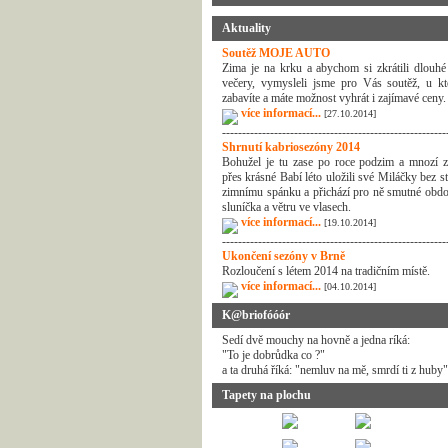
Aktuality
Soutěž MOJE AUTO
Zima je na krku a abychom si zkrátili dlouhé
večery, vymysleli jsme pro Vás soutěž, u kt
zabavíte a máte možnost vyhrát i zajímavé ceny.
více informací...
[27.10.2014]
--------------------------------------------------------
Shrnutí kabriosezóny 2014
Bohužel je tu zase po roce podzim a mnozí z
přes krásné Babí léto uložili své Miláčky bez s
zimnímu spánku a přichází pro ně smutné obdo
sluníčka a větru ve vlasech.
více informací...
[19.10.2014]
--------------------------------------------------------
Ukončení sezóny v Brně
Rozloučení s létem 2014 na tradičním místě.
více informací...
[04.10.2014]
K@briofóóór
Sedí dvě mouchy na hovně a jedna ríká:
"To je dobrůdka co ?"
a ta druhá říká: "nemluv na mě, smrdí ti z huby"
Tapety na plochu