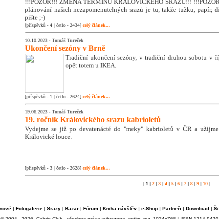
!!!POZOR!!! ZMĚNA TERMÍNU KRÁLOVICKÉHO SRAZU!!! !!!POZOR!!
plánování našich nezapomenutelných srazů je tu, takže tužku, papír, di
pište ;-)
[příspěvků - 4 | četlo - 2434]
celý článek...
10.10.2023 -
Tomáš Tureček
Ukončení sezóny v Brně
Tradiční ukončení sezóny, v tradiční druhou sobotu v říj
opět totem u IKEA.
[příspěvků - 1 | četlo - 2624]
celý článek...
19.06.2023 -
Tomáš Tureček
19. ročník Královického srazu kabrioletů
Vydejme se již po devatenácté do "meky" kabrioletů v ČR a užijm
Královické louce.
[příspěvků - 3 | četlo - 2628]
celý článek...
| 1 |
2
|
3
|
4
|
5
|
6
|
7
|
8
|
9
|
10
|
nové
|
Fotogalerie
|
Srazy
|
Bazar
|
Fórum
|
Kniha návštěv
|
e-Shop
|
Partneři
|
Download
|
Ši
© 2004 - 2026, Cabrio Club - všechna práva vyhrazena, optim. roz. 1024x768 | ISSN 1214-9470