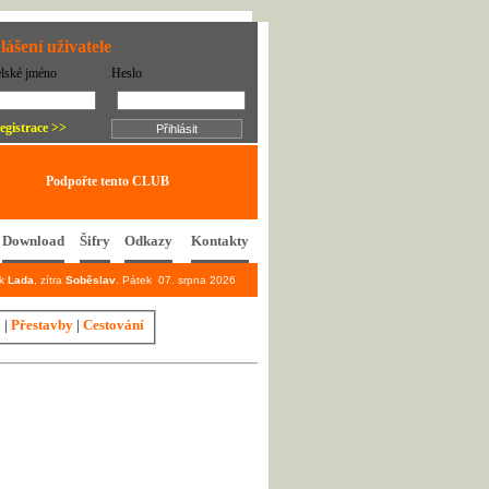
lášení uživatele
elské jméno
Heslo
egistrace >>
Podpořte tento CLUB
Download
Šifry
Odkazy
Kontakty
ek
Lada
, zítra
Soběslav
. Pátek 07. srpna 2026
y
|
Přestavby
|
Cestování