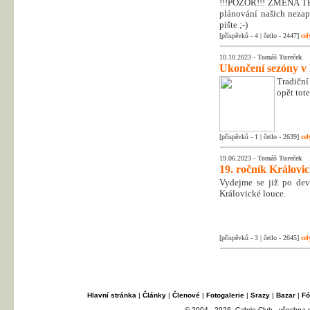
!!!POZOR!!! ZMĚNA T
plánování našich nezapo
pište ;-)
[příspěvků - 4 | četlo - 2447]
cel
10.10.2023 -
Tomáš Tureček
Ukončení sezóny v
Tradiční
opět tot
[příspěvků - 1 | četlo - 2639]
cel
19.06.2023 -
Tomáš Tureček
19. ročník Královi
Vydejme se již po dev
Královické louce.
[příspěvků - 3 | četlo - 2645]
cel
Hlavní stránka
|
Články
|
Členové
|
Fotogalerie
|
Srazy
|
Bazar
|
Fó
© 2004 - 2026, Cabrio Club - všechna