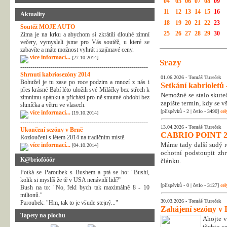
04
05
06
07
08
09
11
12
13
14
15
16
Aktuality
18
19
20
21
22
23
Soutěž MOJE AUTO
25
26
27
28
29
30
Zima je na krku a abychom si zkrátili dlouhé zimní
večery, vymysleli jsme pro Vás soutěž, u které se
zabavíte a máte možnost vyhrát i zajímavé ceny.
více informací...
[27.10.2014]
Srazy
---------------------------------------------------------------
Shrnutí kabriosezóny 2014
01.06.2026 -
Tomáš Tureček
Bohužel je tu zase po roce podzim a mnozí z nás i
Setkání kabrioletů -
přes krásné Babí léto uložili své Miláčky bez střech k
Nemožné se stalo skuteč
zimnímu spánku a přichází pro ně smutné období bez
zapište termín, kdy se v
sluníčka a větru ve vlasech.
[příspěvků - 2 | četlo - 3490]
cel
více informací...
[19.10.2014]
---------------------------------------------------------------
13.04.2026 -
Tomáš Tureček
Ukončení sezóny v Brně
CABRIO POINT 2
Rozloučení s létem 2014 na tradičním místě.
Máme tady další sudý rok
více informací...
[04.10.2014]
ochotní podstoupit zhr
K@briofóóór
článku.
Potká se Paroubek s Bushem a ptá se ho: "Bushi,
kolik si myslíš že tě v USA nenávidí lidí?"
[příspěvků - 0 | četlo - 3127]
cel
Bush na to: "No, řekl bych tak maximálně 8 - 10
milionů."
30.03.2026 -
Tomáš Tureček
Paroubek: "Hm, tak to je všude stejný..."
Zahájení sezóny v 
Tapety na plochu
Ahojte v
těchto c