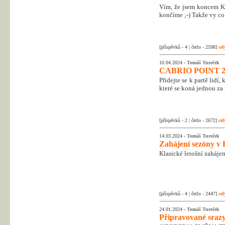
Vím, že jsem koncem Kr
končíme ;-) Takže vy co 
[příspěvků - 4 | četlo - 2598]
cel
10.04.2024 -
Tomáš Tureček
CABRIO POINT 2
Přidejte se k partě lidí
které se koná jednou za 
[příspěvků - 2 | četlo - 2672]
cel
14.03.2024 -
Tomáš Tureček
Zahájení sezóny v 
Klasické letošní zahájen
[příspěvků - 4 | četlo - 2447]
cel
24.01.2024 -
Tomáš Tureček
Připravované srazy