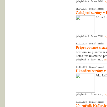
[příspěvků - 4 | četlo - 2486]
cel
01.04.2025 -
Tomáš Tureček
Zahájení sezóny v 
Ač na Apr
[příspěvků - 2 | četlo - 2618]
cel
20.02.2025 -
Tomáš Tureček
Připravované srazy
Každoroční plánování na
Letos trošku smutně, pr
[příspěvků - 3 | četlo - 3121]
cel
03.10.2024 -
Tomáš Tureček
Ukončení sezóny v
Jako kaž
[příspěvků - 0 | četlo - 3031]
cel
10.05.2024 -
Tomáš Tureček
20. ročník Královic