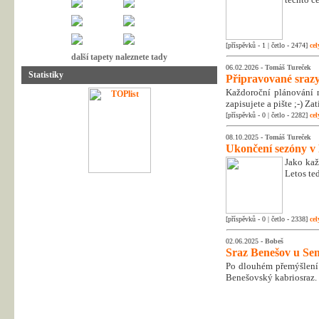
[příspěvků - 1 | četlo - 2474]
cel
další tapety naleznete tady
06.02.2026 -
Tomáš Tureček
Statistiky
Připravované srazy
Každoroční plánování n
zapisujete a pište ;-) Z
[příspěvků - 0 | četlo - 2282]
cel
08.10.2025 -
Tomáš Tureček
Ukončení sezóny v
Jako kaž
Letos te
[příspěvků - 0 | četlo - 2338]
cel
02.06.2025 -
Bobeš
Sraz Benešov u Sem
Po dlouhém přemýšlení 
Benešovský kabriosraz.