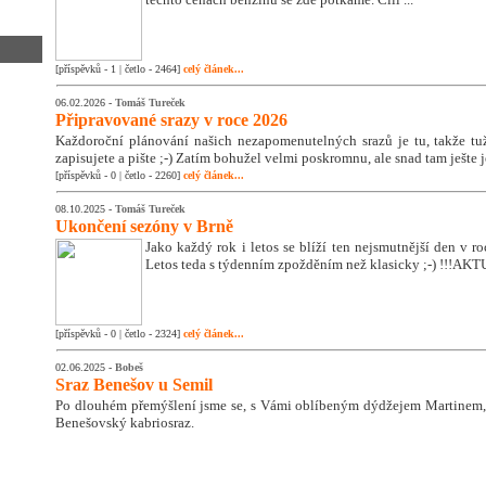
[příspěvků - 1 | četlo - 2464]
celý článek...
06.02.2026 -
Tomáš Tureček
Připravované srazy v roce 2026
Každoroční plánování našich nezapomenutelných srazů je tu, takže tužk
zapisujete a pište ;-) Zatím bohužel velmi poskromnu, ale snad tam ješte 
[příspěvků - 0 | četlo - 2260]
celý článek...
08.10.2025 -
Tomáš Tureček
Ukončení sezóny v Brně
Jako každý rok i letos se blíží ten nejsmutnější den v 
Letos teda s týdenním zpožděním než klasicky ;-) !!!A
[příspěvků - 0 | četlo - 2324]
celý článek...
02.06.2025 -
Bobeš
Sraz Benešov u Semil
Po dlouhém přemýšlení jsme se, s Vámi oblíbeným dýdžejem Martinem, 
Benešovský kabriosraz.