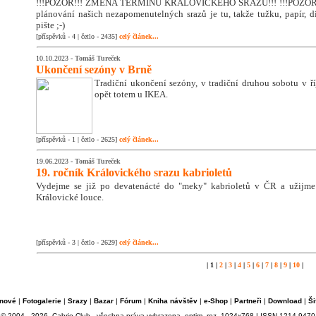
!!!POZOR!!! ZMĚNA TERMÍNU KRÁLOVICKÉHO SRAZU!!! !!!POZOR!!
plánování našich nezapomenutelných srazů je tu, takže tužku, papír, di
pište ;-)
[příspěvků - 4 | četlo - 2435]
celý článek...
10.10.2023 -
Tomáš Tureček
Ukončení sezóny v Brně
Tradiční ukončení sezóny, v tradiční druhou sobotu v říj
opět totem u IKEA.
[příspěvků - 1 | četlo - 2625]
celý článek...
19.06.2023 -
Tomáš Tureček
19. ročník Královického srazu kabrioletů
Vydejme se již po devatenácté do "meky" kabrioletů v ČR a užijm
Královické louce.
[příspěvků - 3 | četlo - 2629]
celý článek...
| 1 |
2
|
3
|
4
|
5
|
6
|
7
|
8
|
9
|
10
|
nové
|
Fotogalerie
|
Srazy
|
Bazar
|
Fórum
|
Kniha návštěv
|
e-Shop
|
Partneři
|
Download
|
Ši
© 2004 - 2026, Cabrio Club - všechna práva vyhrazena, optim. roz. 1024x768 | ISSN 1214-9470