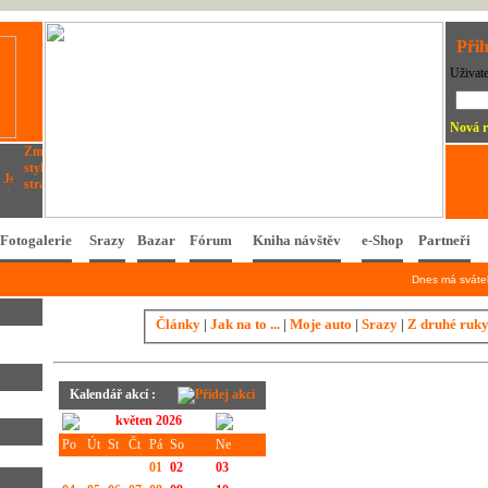
Přih
Uživat
Nová r
Fotogalerie
Srazy
Bazar
Fórum
Kniha návštěv
e-Shop
Partneři
Dnes má svát
Články
|
Jak na to ...
|
Moje auto
|
Srazy
|
Z druhé ruk
Kalendář akcí :
květen 2026
Po
Út
St
Čt
Pá
So
Ne
01
02
03