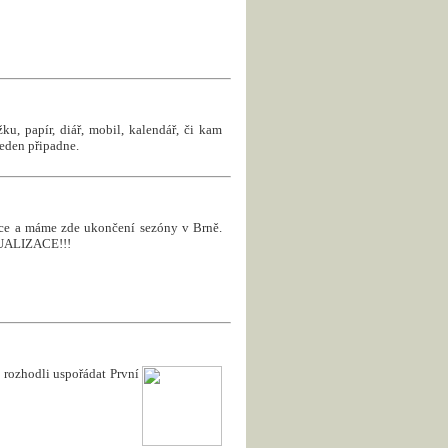
u, papír, diář, mobil, kalendář, či kam
jeden připadne.
roce a máme zde ukončení sezóny v Brně.
KTUALIZACE!!!
rozhodli uspořádat První