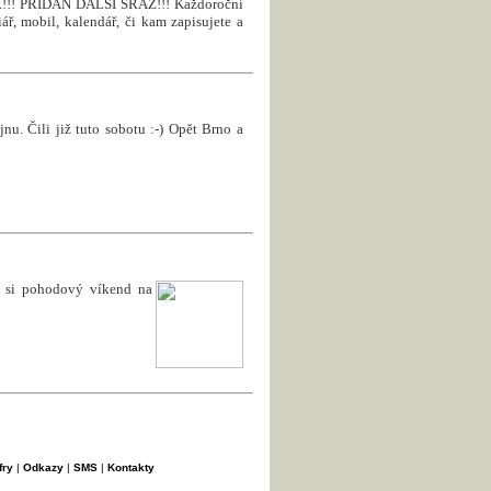
! PŘIDÁN DALŠÍ SRAZ!!! Každoroční
ář, mobil, kalendář, či kam zapisujete a
nu. Čili již tuto sobotu :-) Opět Brno a
e si pohodový víkend na
fry
|
Odkazy
|
SMS
|
Kontakty