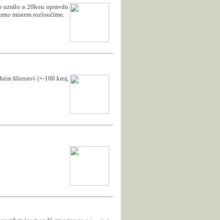
to uzrálo a 20kou opravdu
 tímto místem rozloučíme.
uhém šílenství (+-100 km),