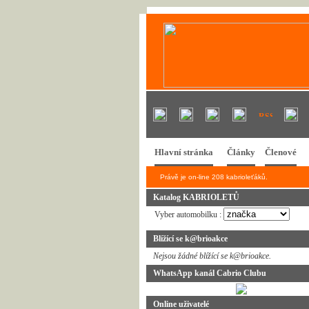
Hlavní stránka
Články
Členové
Právě je on-line 208 kabrioleťáků.
Katalog KABRIOLETŮ
Vyber automobilku :
Blížící se k@brioakce
Nejsou žádné blížící se k@brioakce.
WhatsApp kanál Cabrio Clubu
Online uživatelé