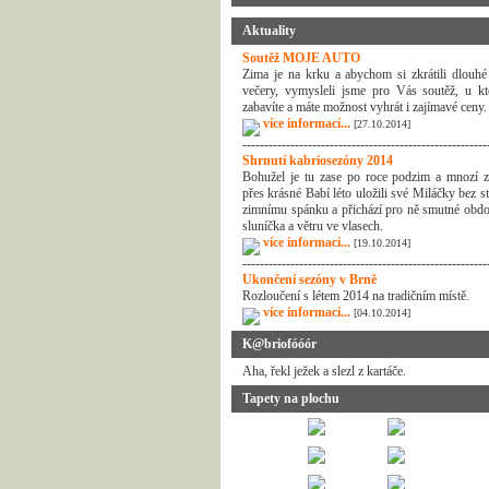
Aktuality
Soutěž MOJE AUTO
Zima je na krku a abychom si zkrátili dlouhé
večery, vymysleli jsme pro Vás soutěž, u kt
zabavíte a máte možnost vyhrát i zajímavé ceny.
více informací...
[27.10.2014]
--------------------------------------------------------
Shrnutí kabriosezóny 2014
Bohužel je tu zase po roce podzim a mnozí z
přes krásné Babí léto uložili své Miláčky bez s
zimnímu spánku a přichází pro ně smutné obdo
sluníčka a větru ve vlasech.
více informací...
[19.10.2014]
--------------------------------------------------------
Ukončení sezóny v Brně
Rozloučení s létem 2014 na tradičním místě.
více informací...
[04.10.2014]
K@briofóóór
Aha, řekl ježek a slezl z kartáče.
Tapety na plochu