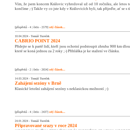
Vím, že jsem koncem Královic vyhrožoval už od 10 ročníku, ale letos 
končíme ;-) Takže vy co jste kdy v Královicích byli, tak přijeďte, ať se s
[příspěvků - 4 | četlo - 2579]
celý článek...
10.04.2024 -
Tomáš Tureček
CABRIO POINT 2024
Přidejte se k partě lidí, kteří jsou ochotní podstoupit zhruba 900 km dlo
které se koná jednou za 2 roky ;-) Přihláška je ke stažení ve článku.
[příspěvků - 2 | četlo - 2654]
celý článek...
14.03.2024 -
Tomáš Tureček
Zahájení sezóny v Brně
Klasické letošní zahájení sezóny s neklasickou možností ;-)
[příspěvků - 4 | četlo - 2437]
celý článek...
24.01.2024 -
Tomáš Tureček
Připravované srazy v roce 2024