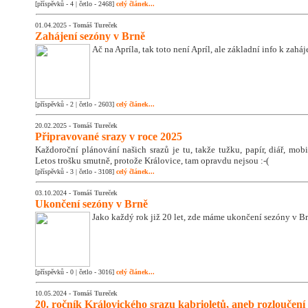
[příspěvků - 4 | četlo - 2468]
celý článek...
01.04.2025 -
Tomáš Tureček
Zahájení sezóny v Brně
Ač na Apríla, tak toto není Apríl, ale základní info k zahá
[příspěvků - 2 | četlo - 2603]
celý článek...
20.02.2025 -
Tomáš Tureček
Připravované srazy v roce 2025
Každoroční plánování našich srazů je tu, takže tužku, papír, diář, mobil
Letos trošku smutně, protože Královice, tam opravdu nejsou :-(
[příspěvků - 3 | četlo - 3108]
celý článek...
03.10.2024 -
Tomáš Tureček
Ukončení sezóny v Brně
Jako každý rok již 20 let, zde máme ukončení sezóny v Br
[příspěvků - 0 | četlo - 3016]
celý článek...
10.05.2024 -
Tomáš Tureček
20. ročník Královického srazu kabrioletů, aneb rozloučení 