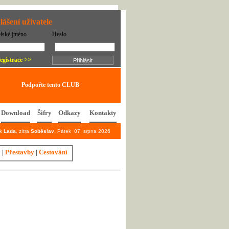
lášení uživatele
elské jméno
Heslo
egistrace >>
Podpořte tento CLUB
Download
Šifry
Odkazy
Kontakty
ek
Lada
, zítra
Soběslav
. Pátek 07. srpna 2026
y
|
Přestavby
|
Cestování