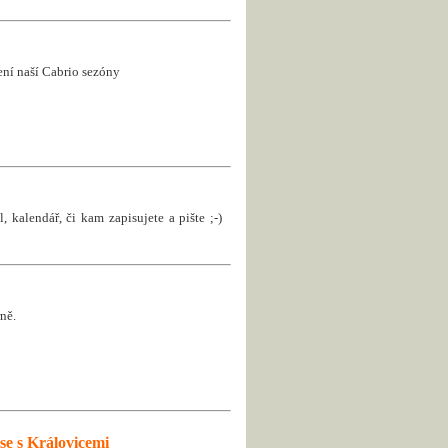
jení naší Cabrio sezóny
, kalendář, či kam zapisujete a pište ;-)
ně.
se s Královicemi