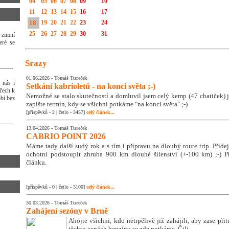
04
05
06
07
08
09
10
11
12
13
14
15
16
17
18
19
20
21
22
23
24
25
26
27
28
29
30
31
 zimní
eré se
Srazy
-------
01.06.2026 -
Tomáš Tureček
 nás i
Setkání kabrioletů - na konci světa ;-)
třech k
Nemožné se stalo skutečností a domluvil jsem celý kemp (47 chatiček) j
bí bez
zapište termín, kdy se všichni potkáme "na konci světa" ;-)
[příspěvků - 2 | četlo - 3457]
celý článek...
-------
13.04.2026 -
Tomáš Tureček
CABRIO POINT 2026
Máme tady další sudý rok a s tím i přípravu na dlouhý route trip. Přidej s
ochotní podstoupit zhruba 900 km dlouhé šílenství (+-100 km) ;-) Př
článku.
[příspěvků - 0 | četlo - 3100]
celý článek...
30.03.2026 -
Tomáš Tureček
Zahájení sezóny v Brně
Ahojte všichni, kdo netrpělivě již zahájili, aby zase přit
těchto cenách benzínu se zde potkáme. Čili ...