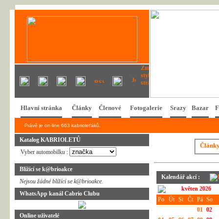
Hlavní stránka
Články
Členové
Fotogalerie
Srazy
Bazar
F
Právě je on-line 663 kabrioleťáků.
Katalog KABRIOLETŮ
Článk
Vyber automobilku :
Blížící se k@brioakce
Kalendář akcí :
Nejsou žádné blížící se k@brioakce.
květen 2026
WhatsApp kanál Cabrio Clubu
Po
Út
St
Čt
Pá
So
01
02
Online uživatelé