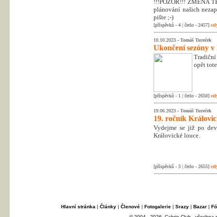
!!!POZOR!!! ZMĚNA T
plánování našich nezapo
pište ;-)
[příspěvků - 4 | četlo - 2457]
cel
10.10.2023 -
Tomáš Tureček
Ukončení sezóny v
Tradiční
opět tot
[příspěvků - 1 | četlo - 2650]
cel
19.06.2023 -
Tomáš Tureček
19. ročník Královi
Vydejme se již po dev
Královické louce.
[příspěvků - 3 | četlo - 2655]
cel
Hlavní stránka
|
Články
|
Členové
|
Fotogalerie
|
Srazy
|
Bazar
|
Fó
© 2004 - 2026, Cabrio Club - všechna