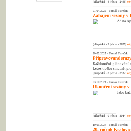
[příspěvků - 4 | četlo - 2496]
cel
01.04.2025 -
Tomáš Tureček
Zahájení sezóny v 
Ač na Apr
[příspěvků - 2 | četlo - 2625]
cel
20.02.2025 -
Tomáš Tureček
Připravované srazy
Každoroční plánování na
Letos trošku smutně, pr
[příspěvků - 3 | četlo - 3132]
cel
03.10.2024 -
Tomáš Tureček
Ukončení sezóny v
Jako kaž
[příspěvků - 0 | četlo - 3044]
cel
10.05.2024 -
Tomáš Tureček
20. ročník Královic