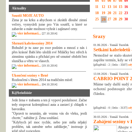
04
05
06
07
08
09
11
12
13
14
15
16
Aktuality
18
19
20
21
22
23
Soutěž MOJE AUTO
25
26
27
28
29
30
Zima je na krku a abychom si zkrátili dlouhé zimní
večery, vymysleli jsme pro Vás soutěž, u které se
zabavíte a máte možnost vyhrát i zajímavé ceny.
více informací...
[27.10.2014]
Srazy
---------------------------------------------------------------
Shrnutí kabriosezóny 2014
01.06.2026 -
Tomáš Tureček
Bohužel je tu zase po roce podzim a mnozí z nás i
Setkání kabrioletů -
přes krásné Babí léto uložili své Miláčky bez střech k
Nemožné se stalo skuteč
zimnímu spánku a přichází pro ně smutné období bez
zapište termín, kdy se v
sluníčka a větru ve vlasech.
[příspěvků - 2 | četlo - 3507]
cel
více informací...
[19.10.2014]
---------------------------------------------------------------
13.04.2026 -
Tomáš Tureček
Ukončení sezóny v Brně
CABRIO POINT 2
Rozloučení s létem 2014 na tradičním místě.
Máme tady další sudý rok
více informací...
[04.10.2014]
ochotní podstoupit zhr
K@briofóóór
článku.
Jede žena v trabantu a ten jí vypoví poslušnost. Začne
tedy stopovat kolemjdoucí auta a zastaví jí chlapík v
[příspěvků - 0 | četlo - 3137]
cel
bavoráku.
"Opravit to neumím, ale vezmu vás do vleku, jestli
30.03.2026 -
Tomáš Tureček
chcete," nabídne jí. Žena souhlasí.
Zahájení sezóny v 
"Kdybych jel moc rychle, nebo jste měla nějaký
problém, tak zatrubte nebo zablikejte," instruuje ji
Ahojte v
ještě před rozjezdem.
těchto c