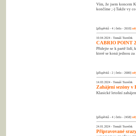
Vím, že jsem koncem Kr
končíme ;-) Takže vy co 
[příspěvků - 4 | četlo - 2610]
cel
10.04.2024 -
Tomáš Tureček
CABRIO POINT 2
Přidejte se k partě lidí
které se koná jednou za 
[příspěvků - 2 | četlo - 2680]
cel
14.03.2024 -
Tomáš Tureček
Zahájení sezóny v 
Klasické letošní zahájen
[příspěvků - 4 | četlo - 2458]
cel
24.01.2024 -
Tomáš Tureček
Připravované srazy