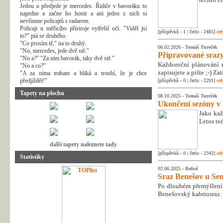
Jedou a předjede je mercedes. Řidiče v bavoráku to
naprdne a začne ho honit a ani jeden z nich si
nevšimne policajtů s radarem.
Policajt u měřicího přístroje vytřeští oči. "Viděl jsi
[příspěvků - 1 | četlo - 2485]
cel
to?" ptá se druhého.
"Co prosím tě," na to druhý.
06.02.2026 -
Tomáš Tureček
"No, mercedes, jede dvě stě."
Připravované srazy
"No a?" "Za ním bavorák, taky dvě stě."
Každoroční plánování n
"No a co?"
zapisujete a pište ;-) Z
"A za nima trabant a bliká a troubí, že je chce
předjíždět!"
[příspěvků - 0 | četlo - 2291]
cel
Tapety na plochu
08.10.2025 -
Tomáš Tureček
Ukončení sezóny v
Jako kaž
Letos te
další tapety naleznete tady
[příspěvků - 0 | četlo - 2342]
cel
Statistiky
02.06.2025 -
Bobeš
Sraz Benešov u Sem
Po dlouhém přemýšlení 
Benešovský kabriosraz.