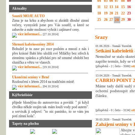
04
05
06
07
08
09
11
12
13
14
15
16
Aktuality
18
19
20
21
22
23
Soutěž MOJE AUTO
25
26
27
28
29
30
Zima je na krku a abychom si zkrátili dlouhé zimní
večery, vymysleli jsme pro Vás soutěž, u které se
zabavíte a máte možnost vyhrát i zajímavé ceny.
více informací...
[27.10.2014]
Srazy
---------------------------------------------------------------
Shrnutí kabriosezóny 2014
01.06.2026 -
Tomáš Tureček
Bohužel je tu zase po roce podzim a mnozí z nás i
Setkání kabrioletů -
přes krásné Babí léto uložili své Miláčky bez střech k
Nemožné se stalo skuteč
zimnímu spánku a přichází pro ně smutné období bez
zapište termín, kdy se v
sluníčka a větru ve vlasech.
[příspěvků - 2 | četlo - 3506]
cel
více informací...
[19.10.2014]
---------------------------------------------------------------
13.04.2026 -
Tomáš Tureček
Ukončení sezóny v Brně
CABRIO POINT 2
Rozloučení s létem 2014 na tradičním místě.
Máme tady další sudý rok
více informací...
[04.10.2014]
ochotní podstoupit zhr
K@briofóóór
článku.
přijede blondýna do autoservisu a povídá: " já když
chvilku někde stojím tak mám louži vody pod autem".
[příspěvků - 0 | četlo - 3134]
cel
a servisák ji odpoví: "to nic paninko, to se vám jen
potí zímní kola".
30.03.2026 -
Tomáš Tureček
Tapety na plochu
Zahájení sezóny v 
Ahojte v
těchto c