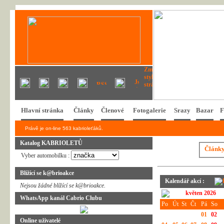
Hlavní stránka
Články
Členové
Fotogalerie
Srazy
Bazar
F
Právě je on-line 563 kabrioleťáků.
Katalog KABRIOLETŮ
Článk
Vyber automobilku :
Blížící se k@brioakce
Kalendář akcí :
Nejsou žádné blížící se k@brioakce.
květen 2026
WhatsApp kanál Cabrio Clubu
Po
Út
St
Čt
Pá
So
01
02
Online uživatelé