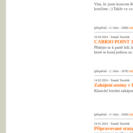
Vím, že jsem koncem Kr
končíme ;-) Takže vy co 
[příspěvků - 4 | četlo - 2608]
cel
10.04.2024 -
Tomáš Tureček
CABRIO POINT 2
Přidejte se k partě lidí
které se koná jednou za 
[příspěvků - 2 | četlo - 2676]
cel
14.03.2024 -
Tomáš Tureček
Zahájení sezóny v 
Klasické letošní zahájen
[příspěvků - 4 | četlo - 2458]
cel
24.01.2024 -
Tomáš Tureček
Připravované srazy