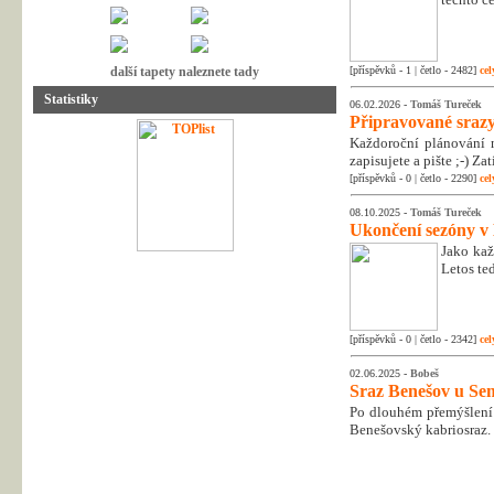
další tapety naleznete tady
[příspěvků - 1 | četlo - 2482]
cel
Statistiky
06.02.2026 -
Tomáš Tureček
Připravované srazy
Každoroční plánování n
zapisujete a pište ;-) Z
[příspěvků - 0 | četlo - 2290]
cel
08.10.2025 -
Tomáš Tureček
Ukončení sezóny v
Jako kaž
Letos te
[příspěvků - 0 | četlo - 2342]
cel
02.06.2025 -
Bobeš
Sraz Benešov u Sem
Po dlouhém přemýšlení 
Benešovský kabriosraz.