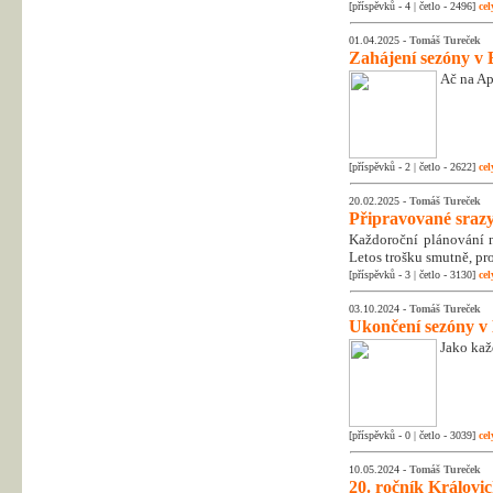
[příspěvků - 4 | četlo - 2496]
cel
01.04.2025 -
Tomáš Tureček
Zahájení sezóny v 
Ač na Apr
[příspěvků - 2 | četlo - 2622]
cel
20.02.2025 -
Tomáš Tureček
Připravované srazy
Každoroční plánování na
Letos trošku smutně, pr
[příspěvků - 3 | četlo - 3130]
cel
03.10.2024 -
Tomáš Tureček
Ukončení sezóny v
Jako kaž
[příspěvků - 0 | četlo - 3039]
cel
10.05.2024 -
Tomáš Tureček
20. ročník Královic