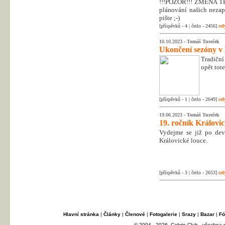
!!!POZOR!!! ZMĚNA T
plánování našich nezapo
pište ;-)
[příspěvků - 4 | četlo - 2456]
cel
10.10.2023 -
Tomáš Tureček
Ukončení sezóny v
Tradiční
opět tot
[příspěvků - 1 | četlo - 2649]
cel
19.06.2023 -
Tomáš Tureček
19. ročník Královi
Vydejme se již po dev
Královické louce.
[příspěvků - 3 | četlo - 2653]
cel
Hlavní stránka
|
Články
|
Členové
|
Fotogalerie
|
Srazy
|
Bazar
|
Fó
© 2004 - 2026, Cabrio Club - všechna