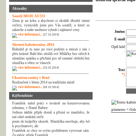
Aktuality
Soutěž MOJE AUTO
Zima je na krku a abychom si zkrátili dlouhé zimní
večery, vymysleli jsme pro Vás soutěž, u které se
zabavíte a máte možnost vyhrát i zajímavé ceny.
Jméno
více informací...
[27.10.2014]
E-mail
---------------------------------------------------------------
Shrnutí kabriosezóny 2014
Opiš kód
Bohužel je tu zase po roce podzim a mnozí z nás i
:
přes krásné Babí léto uložili své Miláčky bez střech k
zimnímu spánku a přichází pro ně smutné období bez
sluníčka a větru ve vlasech.
více informací...
[19.10.2014]
Text
---------------------------------------------------------------
*)
Ukončení sezóny v Brně
Rozloučení s létem 2014 na tradičním místě.
více informací...
[04.10.2014]
K@briofóóór
František našel práci v továrně na konzervovanou
zeleninu, v Hamé Babice.
písmeno = číslo,
Jednou takhle přijde domů a přizná se manželce, že
má silné nutkání strčit
penis do kráječky okurek. Manželka navrhuje, aby šel
k psychiatrovi, ale
František se chce se svým problémem vyrovnat sám.
Za měsíc přijde František