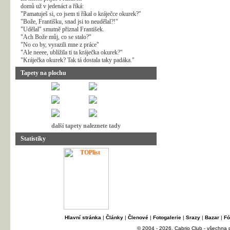
domů už v jedenáct a říká:
"Pamatuješ si, co jsem ti říkal o kráječce okurek?"
"Bože, Františku, snad jsi to neudělal?!"
"Udělal" smutně přiznal František.
"Ach Bože můj, co se stalo?"
"No co by, vyrazili mne z práce"
"Ale neeee, ublížila ti ta kráječka okurek?"
"Kráječka okurek? Tak tá dostala taky padáka."
Tapety na plochu
další tapety naleznete tady
Statistiky
Hlavní stránka
|
Články
|
Členové
|
Fotogalerie
|
Srazy
|
Bazar
|
Fó
© 2004 - 2026, Cabrio Club - všechna