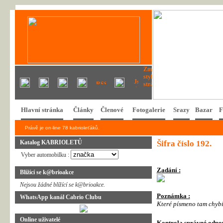
Hlavní stránka
Články
Členové
Fotogalerie
Srazy
Bazar
F
Právě je on-line 78 kabrioleťáků.
Katalog KABRIOLETŮ
Šifra číslo 192.
Vyber automobilku :
Zadání :
Blížící se k@brioakce
Nejsou žádné blížící se k@brioakce.
Poznámka :
WhatsApp kanál Cabrio Clubu
Které písmeno tam chybí
Online uživatelé
Kontrola správné odpo