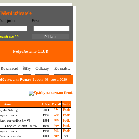
lášení uživatele
elské jméno
Heslo
egistrace >>
Podpořte tento CLUB
Download
Šifry
Odkazy
Kontakty
oběslav
, zítra
Roman
. Sobota 08. srpna 2026
Auto
Rok v.
E-mail
Fotky
rysler Sebring
2004
rysler Stratus
1996
aron convertible 3.0 V6
1994
15 - Chrysler LeBaron 3.0 V6
1990
rysler Stratus
1998
ler stratus cabrio
1998
NE