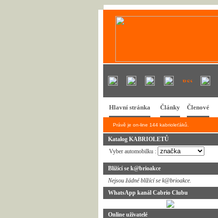
Hlavní stránka
Články
Členové
Právě je on-line 144 kabrioleťáků.
Katalog KABRIOLETŮ
Vyber automobilku :
Blížící se k@brioakce
Nejsou žádné blížící se k@brioakce.
WhatsApp kanál Cabrio Clubu
Online uživatelé