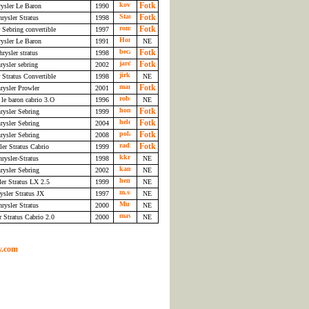
ysler Le Baron
1990
rysler Stratus
1998
 Sebring convertible
1997
ysler Le Baron
1991
NE
rysler stratus
1998
rysler sebring
2002
 Stratus Convertible
1998
NE
rysler Prowler
2001
 le baron cabrio 3.O
1996
NE
rysler Sebring
1999
rysler Sebring
2004
rysler Sebring
2008
ler Stratus Cabrio
1999
rysler-Stratus
1998
NE
rysler Sebring
2002
NE
er Stratus LX 2.5
1999
NE
sler Stratus JX
1997
NE
rysler Stratus
2000
NE
r Stratus Cabrio 2.0
2000
NE
y.com