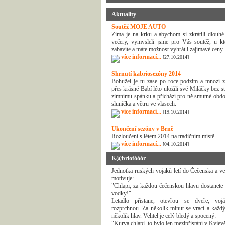
Aktuality
Soutěž MOJE AUTO
Zima je na krku a abychom si zkrátili dlouhé
večery, vymysleli jsme pro Vás soutěž, u kt
zabavíte a máte možnost vyhrát i zajímavé ceny.
více informací...
[27.10.2014]
--------------------------------------------------------
Shrnutí kabriosezóny 2014
Bohužel je tu zase po roce podzim a mnozí z
přes krásné Babí léto uložili své Miláčky bez s
zimnímu spánku a přichází pro ně smutné obdo
sluníčka a větru ve vlasech.
více informací...
[19.10.2014]
--------------------------------------------------------
Ukončení sezóny v Brně
Rozloučení s létem 2014 na tradičním místě.
více informací...
[04.10.2014]
K@briofóóór
Jednotka ruských vojaků letí do Čečenska a vel
motivuje:
"Chlapi, za každou čečenskou hlavu dostanete 
vodky!"
Letadlo přistane, otevřou se dveře, voj
rozprchnou. Za několik minut se vrací a každý
několik hlav. Velitel je celý bledý a spocený:
"Kurva chlapi, to bylo jen mezipřistání v Kyjev