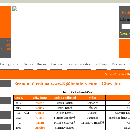
Přih
Uživat
Nová r
Fotogalerie
Srazy
Bazar
Fórum
Kniha návštěv
e-Shop
Partneři
Dnes má svátek
S
Seznam členů na www.K@briolety.com - Chrysler
Je tu 25 kabrioleťáků.
Člen č.
Uživ. jméno
Jméno
a
příjmení
Město
003
Marda
Marek Fabián
Černožice
Ch
015
Caddy
Radek Beneš
Břeclav
Ch
105
Orchid
Robert Lampl
Kladno
Chrysler LeB
232
Giani
Simona Benešová
Pardubice
manželka člena 0
742
Milan
Milan Pelikovský
Mnichovo Hradiště
Ch
1093
cerrbion
stanislav nemec
chrys