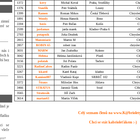
1372
kovy
Michal Koval
Praha, Stodůlky
Chr
1376
Staulík
Petr Stádník
Louny
Ch
1399
Ramon
Roman Mrkos
Česká Třebová
Chrysler
1891
Woody
Honza Hamrik
Brno
Chr
 zimní
2204
becis
Petr Bečan
Kolín
Ch
eré se
2599
jardamax
jarda marek
Kladno+Praha 6
ch
2703
potapnik
Jirka Doubek
Chrysler
2815
Manoniacic
Martin M
Ch
-------
2857
ROBIN 65
robert iran
chrysler
 nás i
3031
MARW
Jan Zsaludka
Krásno
Ch
třech k
3042
Helena
Helena Jarolímková
Plzeň
Ch
bí bez
3156
polatak
Jiri Polata
Tachov
Ch
3221
RadimCabro
Radim Pazúr
Chrys
3267
kkarel
Karel Rataj
kladno
Ch
-------
3315
Kamion007
Vladimír Kupr
SRBEČ 102
Ch
3372
Štraus
Miloslav Hos
Jihlava
Chrysl
3466
STRATUS
Jaromír Šírek
Stod
CHry
3565
Stratusák
Jiří Zach
Ch
3614
martan61
Martin Vlček
Chrysle
itel je
Celý seznam členů na www.K@briolet
flašku
Chci se stát kabrioleťákem :-)
áci se
 vleče
ě!!!"