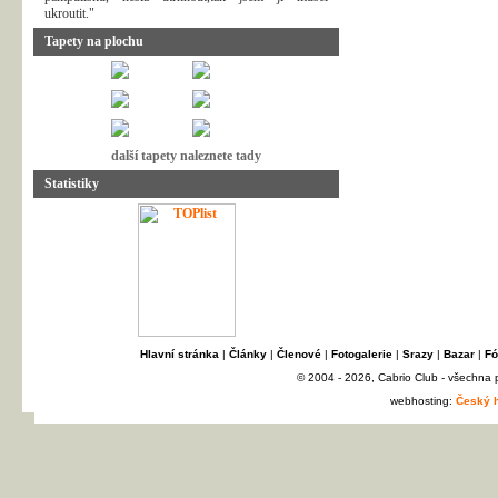
ukroutit."
Tapety na plochu
další tapety naleznete tady
Statistiky
Hlavní stránka
|
Články
|
Členové
|
Fotogalerie
|
Srazy
|
Bazar
|
Fó
© 2004 - 2026, Cabrio Club - všechna
webhosting:
Český h