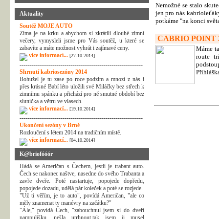
Nemožné se stalo skute
jen pro nás kabrioleťák
Aktuality
potkáme "na konci světa
Soutěž MOJE AUTO
Zima je na krku a abychom si zkrátili dlouhé zimní
CABRIO POINT 
večery, vymysleli jsme pro Vás soutěž, u které se
zabavíte a máte možnost vyhrát i zajímavé ceny.
Máme tad
více informací...
[27.10.2014]
route tr
podstoup
---------------------------------------------------------------
Shrnutí kabriosezóny 2014
Přihláška
Bohužel je tu zase po roce podzim a mnozí z nás i
přes krásné Babí léto uložili své Miláčky bez střech k
zimnímu spánku a přichází pro ně smutné období bez
sluníčka a větru ve vlasech.
více informací...
[19.10.2014]
---------------------------------------------------------------
Ukončení sezóny v Brně
Rozloučení s létem 2014 na tradičním místě.
více informací...
[04.10.2014]
K@briofóóór
Hádá se Američan s Čechem, jestli je trabant auto.
Čech se nakonec naštve, nasedne do svého Trabanta a
zavře dveře. Poté nastartuje, popojede dopředu,
popojede dozadu, udělá pár koleček a poté se rozjede.
"Už ti věřím, je to auto", povídá Američan, "ale co
měly znamenat ty manévry na začátku?"
"Ále," povídá Čech, "zabouchnul jsem si do dveří
pampulišku, nešla utrhnout,tak jsem ji musel