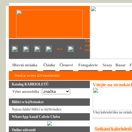
Hlavní stránka
Články
Členové
Fotogalerie
Srazy
Bazar
F
Právě je on-line 115 kabrioleťáků.
Katalog KABRIOLETŮ
Vítejte na stránká
Vyber automobilku :
Blížící se k@brioakce
Nejsou žádné blížící se k@brioakce.
Vítej kabrioleťáku na strán
WhatsApp kanál Cabrio Clubu
Setkání kabrioletů 
Online uživatelé