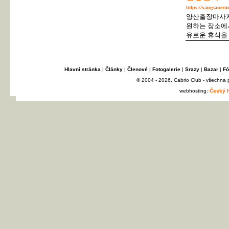
https://yangsanerme
양산출장마사지
원하는 장소에서
유로운 휴식을 
Hlavní stránka
|
Články
|
Členové
|
Fotogalerie
|
Srazy
|
Bazar
|
Fó
© 2004 - 2026, Cabrio Club - všechna
webhosting:
Český h