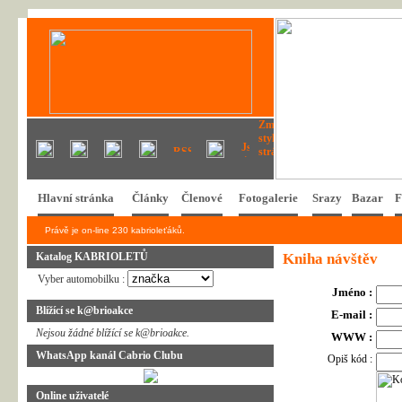
Hlavní stránka
Články
Členové
Fotogalerie
Srazy
Bazar
F
Právě je on-line 230 kabrioleťáků.
Katalog KABRIOLETŮ
Kniha návštěv
Vyber automobilku :
Jméno :
Blížící se k@brioakce
E-mail :
Nejsou žádné blížící se k@brioakce.
WWW :
WhatsApp kanál Cabrio Clubu
Opiš kód :
Online uživatelé