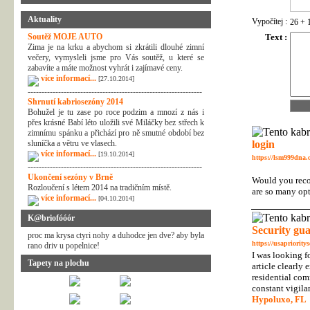
Aktuality
Vypočítej :
26 + 
Text :
Soutěž MOJE AUTO
Zima je na krku a abychom si zkrátili dlouhé zimní
večery, vymysleli jsme pro Vás soutěž, u které se
zabavíte a máte možnost vyhrát i zajímavé ceny.
více informací...
[27.10.2014]
---------------------------------------------------------------
Shrnutí kabriosezóny 2014
Bohužel je tu zase po roce podzim a mnozí z nás i
přes krásné Babí léto uložili své Miláčky bez střech k
zimnímu spánku a přichází pro ně smutné období bez
login
sluníčka a větru ve vlasech.
více informací...
[19.10.2014]
https://lsm999dna.o
---------------------------------------------------------------
Ukončení sezóny v Brně
Would you recom
Rozloučení s létem 2014 na tradičním místě.
are so many opt
více informací...
[04.10.2014]
K@briofóóór
Security gua
proc ma krysa ctyri nohy a duhodce jen dve? aby byla
https://usaprioritys
rano driv u popelnice!
I was looking f
Tapety na plochu
article clearly 
residential com
constant vigila
Hypoluxo, FL