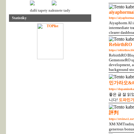
další tapety naleznete tady
aiyaphormai
Statistiky
https://aiyaphormai
Aiyaphorm AI is
intermediate tr
clearer dashboa
RebirthRO
https://rebirthro.bl
RebirthRO Blog
GemstoneRO upd
development, ad
background stor
민가라오&
https://dopamineka
좋은 글 잘 
니다!
도파민
評判
https://reviews1.xs
XM/XMTrading o
generous bonus