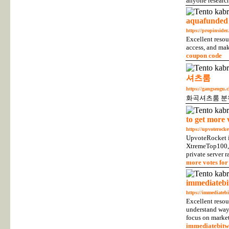
anyone research
aquafunded
https://propinside
Excellent resou
access, and mak
coupon code
셔츠룸
https://gangseogu.c
화곡셔츠룸 분
to get more 
https://upvoterocke
UpvoteRocket is
XtremeTop100, 
private server 
more votes for
immediatebi
https://immediatebi
Excellent resou
understand way,
focus on market
immediatebitw