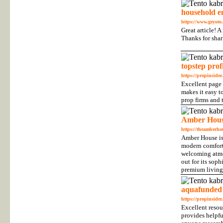
household e
https://www.geyoto
Great article! 
Thanks for shar
topstep profi
https://propinsider
Excellent page 
makes it easy t
prop firms and 
Amber Hou
https://theamberho
Amber House is 
modern comfort.
welcoming atmos
out for its sop
premium living
aquafunded
https://propinside
Excellent resou
provides helpfu