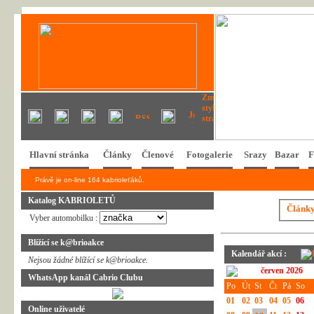
Hlavní stránka
Články
Členové
Fotogalerie
Srazy
Bazar
F
Právě je on-line 164 kabrioleťáků.
Katalog KABRIOLETŮ
Článk
Vyber automobilku :
Blížící se k@brioakce
Kalendář akcí :
Nejsou žádné blížící se k@brioakce.
červen 2026
WhatsApp kanál Cabrio Clubu
Po
Út
St
Čt
Pá
So
01
02
03
04
05
06
Online uživatelé