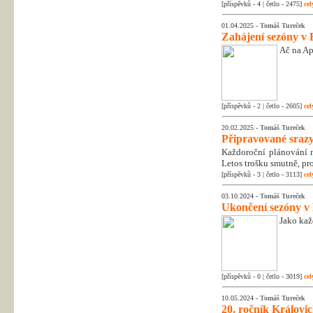
[příspěvků - 4 | četlo - 2475]
cel
01.04.2025 -
Tomáš Tureček
Zahájení sezóny v 
Ač na Apr
[příspěvků - 2 | četlo - 2605]
cel
20.02.2025 -
Tomáš Tureček
Připravované srazy
Každoroční plánování na
Letos trošku smutně, pr
[příspěvků - 3 | četlo - 3113]
cel
03.10.2024 -
Tomáš Tureček
Ukončení sezóny v
Jako kaž
[příspěvků - 0 | četlo - 3019]
cel
10.05.2024 -
Tomáš Tureček
20. ročník Královic