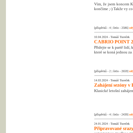
Vím, že jsem koncem Kr
končíme ;-) Takže vy co 
[příspěvků - 4 | četlo - 2586]
cel
10.04.2024 -
Tomáš Tureček
CABRIO POINT 2
Přidejte se k partě lidí
které se koná jednou za 
[příspěvků - 2 | četlo - 2659]
cel
14.03.2024 -
Tomáš Tureček
Zahájení sezóny v 
Klasické letošní zahájen
[příspěvků - 4 | četlo - 2439]
cel
24.01.2024 -
Tomáš Tureček
Připravované srazy