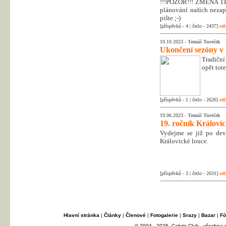
!!!POZOR!!! ZMĚNA T
plánování našich nezapo
pište ;-)
[příspěvků - 4 | četlo - 2437]
cel
10.10.2023 -
Tomáš Tureček
Ukončení sezóny v
Tradiční
opět tot
[příspěvků - 1 | četlo - 2626]
cel
19.06.2023 -
Tomáš Tureček
19. ročník Královi
Vydejme se již po dev
Královické louce.
[příspěvků - 3 | četlo - 2631]
cel
Hlavní stránka
|
Články
|
Členové
|
Fotogalerie
|
Srazy
|
Bazar
|
Fó
© 2004 - 2026, Cabrio Club - všechna