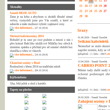
08
09
10
11
12
13
15
16
17
18
19
20
Aktuality
22
23
24
25
26
27
Soutěž MOJE AUTO
29
30
Zima je na krku a abychom si zkrátili dlouhé zimní
večery, vymysleli jsme pro Vás soutěž, u které se
zabavíte a máte možnost vyhrát i zajímavé ceny.
více informací...
[27.10.2014]
Srazy
---------------------------------------------------------------
Shrnutí kabriosezóny 2014
01.06.2026 -
Tomáš Tureček
Bohužel je tu zase po roce podzim a mnozí z nás i
Setkání kabrioletů -
přes krásné Babí léto uložili své Miláčky bez střech k
Nemožné se stalo skuteč
zimnímu spánku a přichází pro ně smutné období bez
zapište termín, kdy se v
sluníčka a větru ve vlasech.
[příspěvků - 2 | četlo - 3467]
cel
více informací...
[19.10.2014]
---------------------------------------------------------------
13.04.2026 -
Tomáš Tureček
Ukončení sezóny v Brně
CABRIO POINT 2
Rozloučení s létem 2014 na tradičním místě.
Máme tady další sudý rok
více informací...
[04.10.2014]
ochotní podstoupit zhr
K@briofóóór
článku.
Aha, řekl ježek a slezl z kartáče.
Tapety na plochu
[příspěvků - 0 | četlo - 3104]
cel
30.03.2026 -
Tomáš Tureček
Zahájení sezóny v 
Ahojte v
těchto c