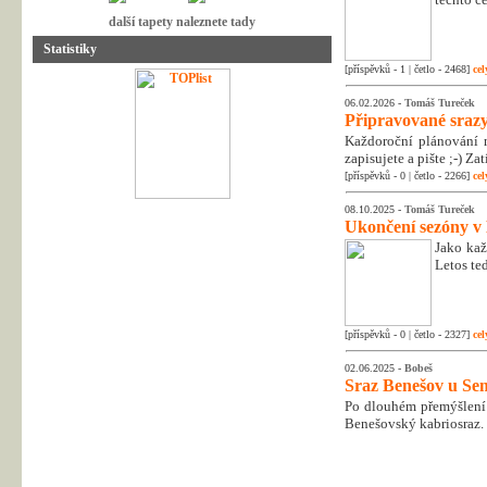
další tapety naleznete tady
Statistiky
[příspěvků - 1 | četlo - 2468]
cel
06.02.2026 -
Tomáš Tureček
Připravované srazy
Každoroční plánování n
zapisujete a pište ;-) Z
[příspěvků - 0 | četlo - 2266]
cel
08.10.2025 -
Tomáš Tureček
Ukončení sezóny v
Jako kaž
Letos te
[příspěvků - 0 | četlo - 2327]
cel
02.06.2025 -
Bobeš
Sraz Benešov u Sem
Po dlouhém přemýšlení 
Benešovský kabriosraz.