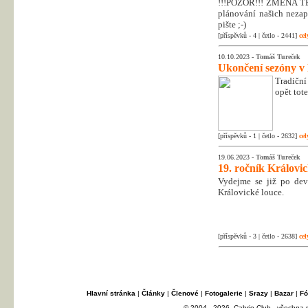
!!!POZOR!!! ZMĚNA T
plánování našich nezapo
pište ;-)
[příspěvků - 4 | četlo - 2441]
cel
10.10.2023 -
Tomáš Tureček
Ukončení sezóny v
Tradiční
opět tot
[příspěvků - 1 | četlo - 2632]
cel
19.06.2023 -
Tomáš Tureček
19. ročník Královi
Vydejme se již po dev
Královické louce.
[příspěvků - 3 | četlo - 2638]
cel
Hlavní stránka
|
Články
|
Členové
|
Fotogalerie
|
Srazy
|
Bazar
|
Fó
© 2004 - 2026, Cabrio Club - všechna