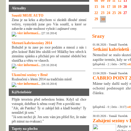
08
09
10
11
12
13
15
16
17
18
19
20
Aktuality
22
23
24
25
26
27
Soutěž MOJE AUTO
29
30
Zima je na krku a abychom si zkrátili dlouhé zimní
večery, vymysleli jsme pro Vás soutěž, u které se
zabavíte a máte možnost vyhrát i zajímavé ceny.
více informací...
[27.10.2014]
Srazy
---------------------------------------------------------------
Shrnutí kabriosezóny 2014
01.06.2026 -
Tomáš Tureček
Bohužel je tu zase po roce podzim a mnozí z nás i
Setkání kabrioletů -
přes krásné Babí léto uložili své Miláčky bez střech k
Nemožné se stalo skuteč
zimnímu spánku a přichází pro ně smutné období bez
zapište termín, kdy se v
sluníčka a větru ve vlasech.
[příspěvků - 2 | četlo - 3479]
cel
více informací...
[19.10.2014]
---------------------------------------------------------------
13.04.2026 -
Tomáš Tureček
Ukončení sezóny v Brně
CABRIO POINT 2
Rozloučení s létem 2014 na tradičním místě.
Máme tady další sudý rok
více informací...
[04.10.2014]
ochotní podstoupit zhr
K@briofóóór
článku.
Přijde terorista před nebeskou bránu. Když už chce
vstoupit, doběhne k němu svatý Petr a povídá mu:
[příspěvků - 0 | četlo - 3117]
cel
"Ale, ale Patriku! Ty si zabíjel lidi a kladl bomby! Ty
nemůžeš jít sem."
30.03.2026 -
Tomáš Tureček
"Já sem nechci jít. Jen sem vám jen přišel říct, že máte
Zahájení sezóny v 
pět minut na evakuaci."
Ahojte v
Tapety na plochu
těchto c