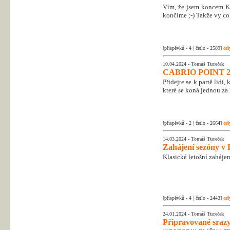
Vím, že jsem koncem Kr
končíme ;-) Takže vy co 
[příspěvků - 4 | četlo - 2589]
cel
10.04.2024 -
Tomáš Tureček
CABRIO POINT 2
Přidejte se k partě lidí
které se koná jednou za 
[příspěvků - 2 | četlo - 2664]
cel
14.03.2024 -
Tomáš Tureček
Zahájení sezóny v 
Klasické letošní zahájen
[příspěvků - 4 | četlo - 2443]
cel
24.01.2024 -
Tomáš Tureček
Připravované srazy