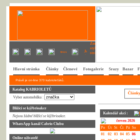
Hlavní stránka
Články
Členové
Fotogalerie
Srazy
Bazar
F
Právě je on-line 370 kabrioleťáků.
Katalog KABRIOLETŮ
Článk
Vyber automobilku :
Blížící se k@brioakce
Kalendář akcí :
Nejsou žádné blížící se k@brioakce.
červen 2026
WhatsApp kanál Cabrio Clubu
Po
Út
St
Čt
Pá
So
01
02
03
04
05
06
Online uživatelé