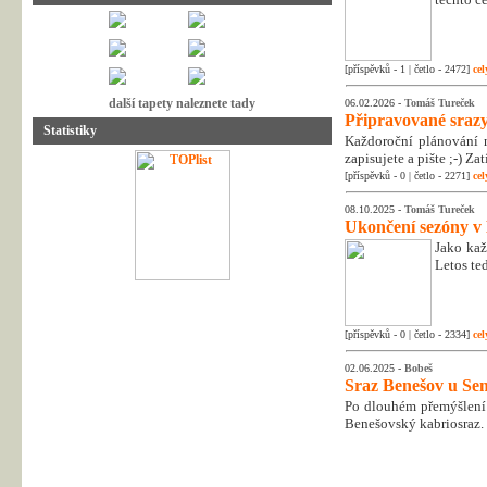
[příspěvků - 1 | četlo - 2472]
cel
další tapety naleznete tady
06.02.2026 -
Tomáš Tureček
Připravované srazy
Statistiky
Každoroční plánování n
zapisujete a pište ;-) Z
[příspěvků - 0 | četlo - 2271]
cel
08.10.2025 -
Tomáš Tureček
Ukončení sezóny v
Jako kaž
Letos te
[příspěvků - 0 | četlo - 2334]
cel
02.06.2025 -
Bobeš
Sraz Benešov u Sem
Po dlouhém přemýšlení 
Benešovský kabriosraz.