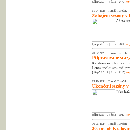
[příspěvků - 4 | četlo - 2477]
cel
01.04.2025 -
Tomáš Tureček
Zahájení sezóny v 
Ač na Apr
[příspěvků - 2 | četlo - 2610]
cel
20.02.2025 -
Tomáš Tureček
Připravované srazy
Každoroční plánování na
Letos trošku smutně, pr
[příspěvků - 3 | četlo - 3117]
cel
03.10.2024 -
Tomáš Tureček
Ukončení sezóny v
Jako kaž
[příspěvků - 0 | četlo - 3023]
cel
10.05.2024 -
Tomáš Tureček
20. ročník Královic