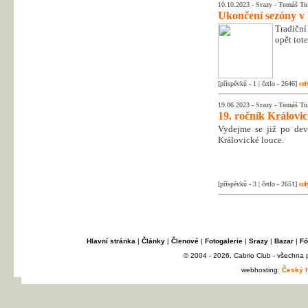
10.10.2023 -
Srazy
-
Tomáš Tu
Ukončení sezóny v
Tradiční
opět tot
[příspěvků - 1 | četlo - 2646]
cel
19.06.2023 -
Srazy
-
Tomáš Tu
19. ročník Královi
Vydejme se již po dev
Královické louce.
[příspěvků - 3 | četlo - 2651]
cel
Hlavní stránka
|
Články
|
Členové
|
Fotogalerie
|
Srazy
|
Bazar
|
Fó
© 2004 - 2026, Cabrio Club - všechna
webhosting:
Český h