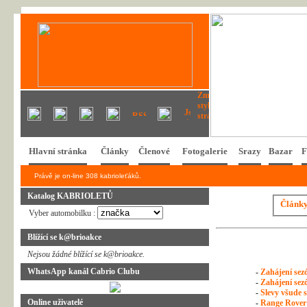
Hlavní stránka
Články
Členové
Fotogalerie
Srazy
Bazar
F
Právě je on-line 308 kabrioleťáků.
Katalog KABRIOLETŮ
Článk
Vyber automobilku :
Blížící se k@brioakce
Nejsou žádné blížící se k@brioakce.
WhatsApp kanál Cabrio Clubu
-
Zahájení sezó
-
Zahájení sezó
-
Slevy všude s
Online uživatelé
-
Range Rover 