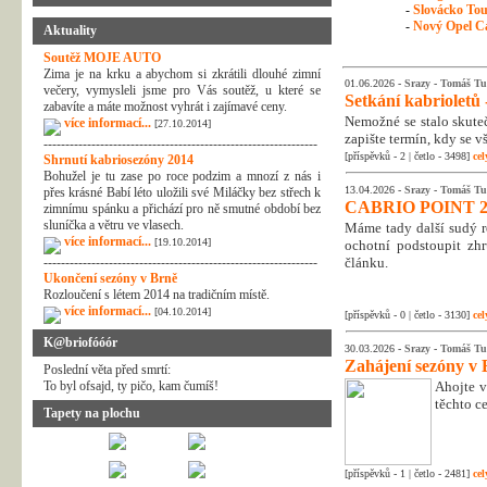
-
Slovácko Tour
-
Nový Opel Ca
Aktuality
Soutěž MOJE AUTO
Zima je na krku a abychom si zkrátili dlouhé zimní
01.06.2026 -
Srazy
-
Tomáš Tu
večery, vymysleli jsme pro Vás soutěž, u které se
Setkání kabrioletů -
zabavíte a máte možnost vyhrát i zajímavé ceny.
Nemožné se stalo skuteč
více informací...
[27.10.2014]
zapište termín, kdy se v
---------------------------------------------------------------
[příspěvků - 2 | četlo - 3498]
cel
Shrnutí kabriosezóny 2014
Bohužel je tu zase po roce podzim a mnozí z nás i
13.04.2026 -
Srazy
-
Tomáš Tu
přes krásné Babí léto uložili své Miláčky bez střech k
CABRIO POINT 2
zimnímu spánku a přichází pro ně smutné období bez
sluníčka a větru ve vlasech.
Máme tady další sudý rok
více informací...
[19.10.2014]
ochotní podstoupit zhr
---------------------------------------------------------------
článku.
Ukončení sezóny v Brně
Rozloučení s létem 2014 na tradičním místě.
více informací...
[04.10.2014]
[příspěvků - 0 | četlo - 3130]
cel
K@briofóóór
30.03.2026 -
Srazy
-
Tomáš Tu
Zahájení sezóny v 
Poslední věta před smrtí:
To byl ofsajd, ty pičo, kam čumíš!
Ahojte v
těchto c
Tapety na plochu
[příspěvků - 1 | četlo - 2481]
cel