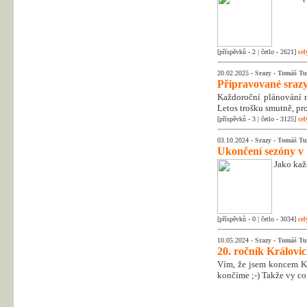
[příspěvků - 2 | četlo - 2621]
cel
20.02.2025 -
Srazy
-
Tomáš Tu
Připravované srazy
Každoroční plánování na
Letos trošku smutně, pr
[příspěvků - 3 | četlo - 3125]
cel
03.10.2024 -
Srazy
-
Tomáš Tu
Ukončení sezóny v
Jako kaž
[příspěvků - 0 | četlo - 3034]
cel
10.05.2024 -
Srazy
-
Tomáš Tu
20. ročník Královic
Vím, že jsem koncem Kr
končíme ;-) Takže vy co 