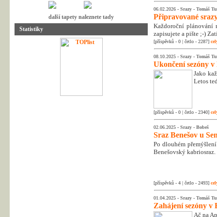
06.02.2026 -
Srazy
-
Tomáš Tu
Připravované srazy
další tapety naleznete tady
Každoroční plánování n
Statistiky
zapisujete a pište ;-) Z
[příspěvků - 0 | četlo - 2287]
cel
08.10.2025 -
Srazy
-
Tomáš Tu
Ukončení sezóny v
Jako kaž
Letos te
[příspěvků - 0 | četlo - 2340]
cel
02.06.2025 -
Srazy
-
Bobeš
Sraz Benešov u Sem
Po dlouhém přemýšlení 
Benešovský kabriosraz.
[příspěvků - 4 | četlo - 2493]
cel
01.04.2025 -
Srazy
-
Tomáš Tu
Zahájení sezóny v 
Ač na Apr