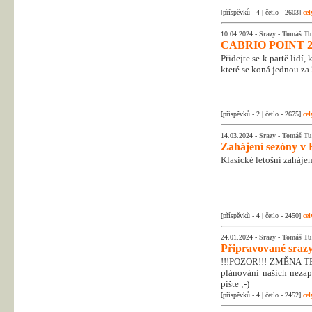
[příspěvků - 4 | četlo - 2603]
cel
10.04.2024 -
Srazy
-
Tomáš Tu
CABRIO POINT 2
Přidejte se k partě lidí
které se koná jednou za 
[příspěvků - 2 | četlo - 2675]
cel
14.03.2024 -
Srazy
-
Tomáš Tu
Zahájení sezóny v 
Klasické letošní zahájen
[příspěvků - 4 | četlo - 2450]
cel
24.01.2024 -
Srazy
-
Tomáš Tu
Připravované srazy
!!!POZOR!!! ZMĚNA T
plánování našich nezapo
pište ;-)
[příspěvků - 4 | četlo - 2452]
cel