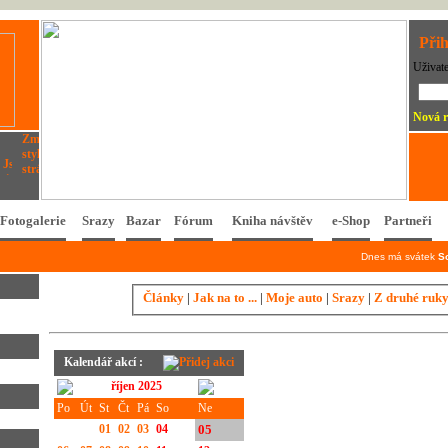
Přih
Uživat
Nová r
Fotogalerie
Srazy
Bazar
Fórum
Kniha návštěv
e-Shop
Partneři
Dnes má svátek
S
Články
|
Jak na to ...
|
Moje auto
|
Srazy
|
Z druhé ruk
Kalendář akcí :
říjen 2025
Po
Út
St
Čt
Pá
So
Ne
01
02
03
04
05