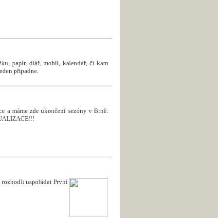
u, papír, diář, mobil, kalendář, či kam
jeden připadne.
roce a máme zde ukončení sezóny v Brně.
KTUALIZACE!!!
rozhodli uspořádat První