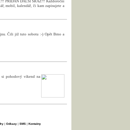
! PŘIDÁN DALŠÍ SRAZ!!! Každoroční
ář, mobil, kalendář, či kam zapisujete a
nu. Čili již tuto sobotu :-) Opět Brno a
e si pohodový víkend na
fry
|
Odkazy
|
SMS
|
Kontakty