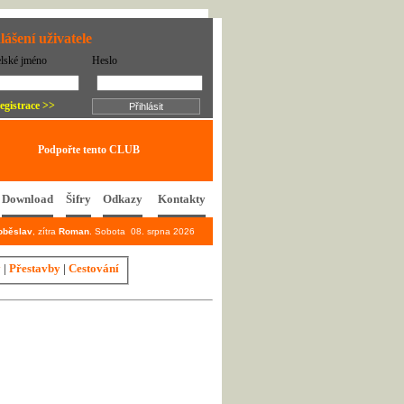
lášení uživatele
elské jméno
Heslo
egistrace >>
Podpořte tento CLUB
Download
Šifry
Odkazy
Kontakty
oběslav
, zítra
Roman
. Sobota 08. srpna 2026
y
|
Přestavby
|
Cestování