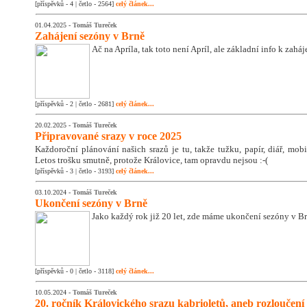
[příspěvků - 4 | četlo - 2564]
celý článek...
01.04.2025 -
Tomáš Tureček
Zahájení sezóny v Brně
Ač na Apríla, tak toto není Apríl, ale základní info k zahá
[příspěvků - 2 | četlo - 2681]
celý článek...
20.02.2025 -
Tomáš Tureček
Připravované srazy v roce 2025
Každoroční plánování našich srazů je tu, takže tužku, papír, diář, mobil
Letos trošku smutně, protože Královice, tam opravdu nejsou :-(
[příspěvků - 3 | četlo - 3193]
celý článek...
03.10.2024 -
Tomáš Tureček
Ukončení sezóny v Brně
Jako každý rok již 20 let, zde máme ukončení sezóny v Br
[příspěvků - 0 | četlo - 3118]
celý článek...
10.05.2024 -
Tomáš Tureček
20. ročník Královického srazu kabrioletů, aneb rozloučení 