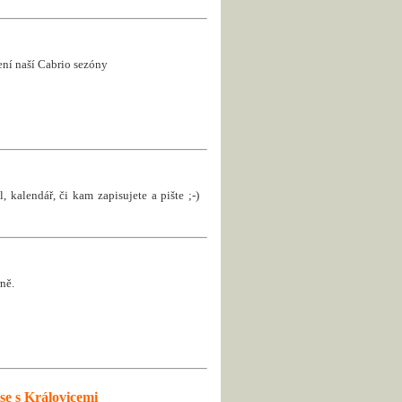
jení naší Cabrio sezóny
, kalendář, či kam zapisujete a pište ;-)
ně.
se s Královicemi