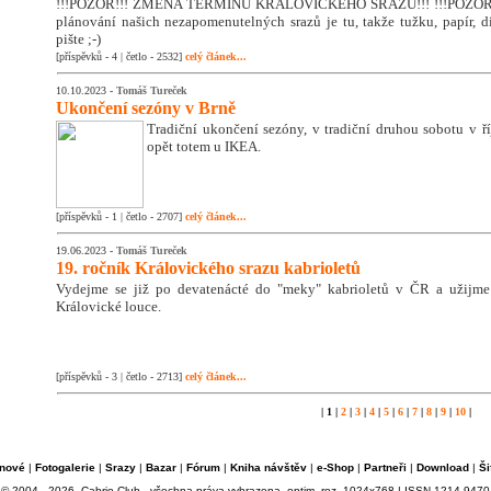
!!!POZOR!!! ZMĚNA TERMÍNU KRÁLOVICKÉHO SRAZU!!! !!!POZOR!!
plánování našich nezapomenutelných srazů je tu, takže tužku, papír, di
pište ;-)
[příspěvků - 4 | četlo - 2532]
celý článek...
10.10.2023 -
Tomáš Tureček
Ukončení sezóny v Brně
Tradiční ukončení sezóny, v tradiční druhou sobotu v říj
opět totem u IKEA.
[příspěvků - 1 | četlo - 2707]
celý článek...
19.06.2023 -
Tomáš Tureček
19. ročník Královického srazu kabrioletů
Vydejme se již po devatenácté do "meky" kabrioletů v ČR a užijm
Královické louce.
[příspěvků - 3 | četlo - 2713]
celý článek...
| 1 |
2
|
3
|
4
|
5
|
6
|
7
|
8
|
9
|
10
|
nové
|
Fotogalerie
|
Srazy
|
Bazar
|
Fórum
|
Kniha návštěv
|
e-Shop
|
Partneři
|
Download
|
Ši
© 2004 - 2026, Cabrio Club - všechna práva vyhrazena, optim. roz. 1024x768 | ISSN 1214-9470