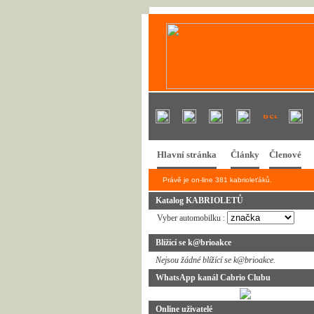
Hlavní stránka
Články
Členové
Právě je on-line 381 kabrioleťáků.
Katalog KABRIOLETŮ
Vyber automobilku :
Blížící se k@brioakce
Nejsou žádné blížící se k@brioakce.
WhatsApp kanál Cabrio Clubu
Online uživatelé