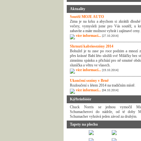
Aktuality
Soutěž MOJE AUTO
Zima je na krku a abychom si zkrátili dlouhé
večery, vymysleli jsme pro Vás soutěž, u kt
zabavíte a máte možnost vyhrát i zajímavé ceny.
více informací...
[27.10.2014]
--------------------------------------------------------
Shrnutí kabriosezóny 2014
Bohužel je tu zase po roce podzim a mnozí z
přes krásné Babí léto uložili své Miláčky bez s
zimnímu spánku a přichází pro ně smutné obdo
sluníčka a větru ve vlasech.
více informací...
[19.10.2014]
--------------------------------------------------------
Ukončení sezóny v Brně
Rozloučení s létem 2014 na tradičním místě.
více informací...
[04.10.2014]
K@briofóóór
Chuck Norris se jednou vymočil Mic
Schumacherovi do nádrže, od té doby Mi
Schumacher vyhrává jeden závod za druhým.
Tapety na plochu