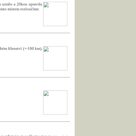
to uzrálo a 20kou opravdu
 tímto místem rozloučíme.
uhém šílenství (+-100 km),