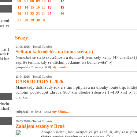
06
07
08
09
10
11
12
13
14
15
16
17
18
19
20
21
22
23
24
25
26
27
28
29
30
31
 zimní
eré se
Srazy
-------
01.06.2026 -
Tomáš Tureček
 nás i
Setkání kabrioletů - na konci světa ;-)
třech k
Nemožné se stalo skutečností a domluvil jsem celý kemp (47 chatiček) j
bí bez
zapište termín, kdy se všichni potkáme "na konci světa" ;-)
[příspěvků - 2 | četlo - 3630]
celý článek...
-------
13.04.2026 -
Tomáš Tureček
CABRIO POINT 2026
Máme tady další sudý rok a s tím i přípravu na dlouhý route trip. Přidej s
ochotní podstoupit zhruba 900 km dlouhé šílenství (+-100 km) ;-) Př
článku.
haelu
chael
[příspěvků - 0 | četlo - 3235]
celý článek...
30.03.2026 -
Tomáš Tureček
Zahájení sezóny v Brně
Ahojte všichni, kdo netrpělivě již zahájili, aby zase přit
těchto cenách benzínu se zde potkáme. Čili ...