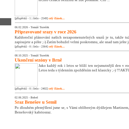
[příspěvků - 1 | četlo - 2549]
celý článek...
06.02.2026 -
Tomáš Tureček
Připravované srazy v roce 2026
Každoroční plánování našich nezapomenutelných srazů je tu, takže tužk
zapisujete a pište ;-) Zatím bohužel velmi poskromnu, ale snad tam ješte 
[příspěvků - 0 | četlo - 2364]
celý článek...
08.10.2025 -
Tomáš Tureček
Ukončení sezóny v Brně
Jako každý rok i letos se blíží ten nejsmutnější den v 
Letos teda s týdenním zpožděním než klasicky ;-) !!!A
[příspěvků - 0 | četlo - 2402]
celý článek...
02.06.2025 -
Bobeš
Sraz Benešov u Semil
Po dlouhém přemýšlení jsme se, s Vámi oblíbeným dýdžejem Martinem, 
Benešovský kabriosraz.