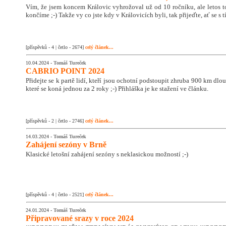
Vím, že jsem koncem Královic vyhrožoval už od 10 ročníku, ale letos 
končíme ;-) Takže vy co jste kdy v Královicích byli, tak přijeďte, ať se s
[příspěvků - 4 | četlo - 2674]
celý článek...
10.04.2024 -
Tomáš Tureček
CABRIO POINT 2024
Přidejte se k partě lidí, kteří jsou ochotní podstoupit zhruba 900 km dlo
které se koná jednou za 2 roky ;-) Přihláška je ke stažení ve článku.
[příspěvků - 2 | četlo - 2746]
celý článek...
14.03.2024 -
Tomáš Tureček
Zahájení sezóny v Brně
Klasické letošní zahájení sezóny s neklasickou možností ;-)
[příspěvků - 4 | četlo - 2521]
celý článek...
24.01.2024 -
Tomáš Tureček
Připravované srazy v roce 2024