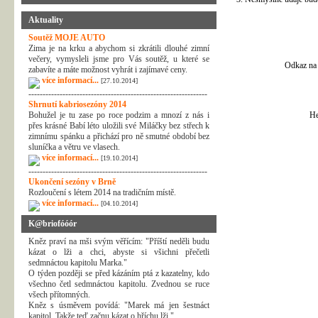
Aktuality
Soutěž MOJE AUTO
Zima je na krku a abychom si zkrátili dlouhé zimní
večery, vymysleli jsme pro Vás soutěž, u které se
Odkaz na 
zabavíte a máte možnost vyhrát i zajímavé ceny.
více informací...
[27.10.2014]
---------------------------------------------------------------
Shrnutí kabriosezóny 2014
Bohužel je tu zase po roce podzim a mnozí z nás i
He
přes krásné Babí léto uložili své Miláčky bez střech k
zimnímu spánku a přichází pro ně smutné období bez
sluníčka a větru ve vlasech.
více informací...
[19.10.2014]
---------------------------------------------------------------
Ukončení sezóny v Brně
Rozloučení s létem 2014 na tradičním místě.
více informací...
[04.10.2014]
K@briofóóór
Kněz praví na mši svým věřícím: "Příští neděli budu
kázat o lži a chci, abyste si všichni přečetli
sedmnáctou kapitolu Marka."
O týden později se před kázáním ptá z kazatelny, kdo
všechno četl sedmnáctou kapitolu. Zvednou se ruce
všech přítomných.
Kněz s úsměvem povídá: "Marek má jen šestnáct
kapitol. Takže teď začnu kázat o hříchu lži."