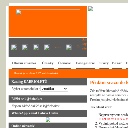
Hlavní stránka
Články
Členové
Fotogalerie
Srazy
Bazar
F
Právě je on-line 817 kabrioleťáků.
Katalog KABRIOLETŮ
Přidání srazu do 
Vyber automobilku :
Zde můžete libovolně přidáv
nestydte se nám o něm říci :
Blížící se k@brioakce
Prosím jen před vložením ak
Nejsou žádné blížící se k@brioakce.
Jak vložit sraz:
WhatsApp kanál Cabrio Clubu
Nejprve vyberte správ
POZOR !!! DEN a MĚSÍ
Vyplnit pokud možno 
Online uživatelé
Nesmyslné údaje bud