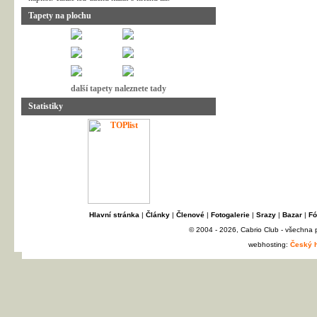
Tapety na plochu
další tapety naleznete tady
Statistiky
Hlavní stránka
|
Články
|
Členové
|
Fotogalerie
|
Srazy
|
Bazar
|
Fó
© 2004 - 2026, Cabrio Club - všechna
webhosting:
Český h