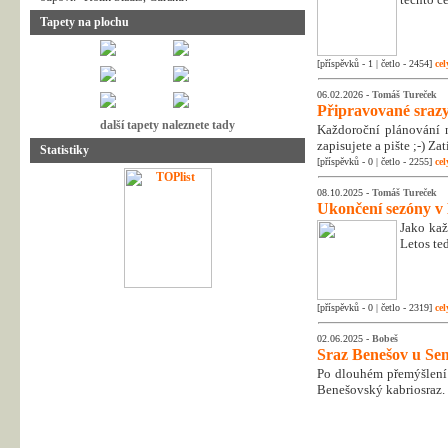
Tapety na plochu
[příspěvků - 1 | četlo - 2454]
cel
06.02.2026 -
Tomáš Tureček
Připravované srazy
další tapety naleznete tady
Každoroční plánování n
zapisujete a pište ;-) Z
Statistiky
[příspěvků - 0 | četlo - 2255]
cel
08.10.2025 -
Tomáš Tureček
Ukončení sezóny v
Jako kaž
Letos te
[příspěvků - 0 | četlo - 2319]
cel
02.06.2025 -
Bobeš
Sraz Benešov u Sem
Po dlouhém přemýšlení 
Benešovský kabriosraz.