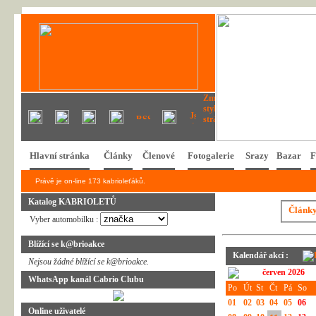
Hlavní stránka
Články
Členové
Fotogalerie
Srazy
Bazar
F
Právě je on-line 173 kabrioleťáků.
Katalog KABRIOLETŮ
Článk
Vyber automobilku :
Blížící se k@brioakce
Kalendář akcí :
Nejsou žádné blížící se k@brioakce.
červen 2026
WhatsApp kanál Cabrio Clubu
Po
Út
St
Čt
Pá
So
01
02
03
04
05
06
Online uživatelé