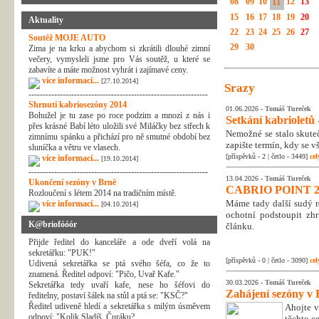
08
09
10
11
12
13
15
16
17
18
19
20
Aktuality
22
23
24
25
26
27
Soutěž MOJE AUTO
29
30
Zima je na krku a abychom si zkrátili dlouhé zimní
večery, vymysleli jsme pro Vás soutěž, u které se
zabavíte a máte možnost vyhrát i zajímavé ceny.
více informací...
[27.10.2014]
Srazy
---------------------------------------------------------------
Shrnutí kabriosezóny 2014
01.06.2026 -
Tomáš Tureček
Bohužel je tu zase po roce podzim a mnozí z nás i
Setkání kabrioletů -
přes krásné Babí léto uložili své Miláčky bez střech k
Nemožné se stalo skuteč
zimnímu spánku a přichází pro ně smutné období bez
zapište termín, kdy se v
sluníčka a větru ve vlasech.
[příspěvků - 2 | četlo - 3449]
cel
více informací...
[19.10.2014]
---------------------------------------------------------------
13.04.2026 -
Tomáš Tureček
Ukončení sezóny v Brně
CABRIO POINT 2
Rozloučení s létem 2014 na tradičním místě.
Máme tady další sudý rok
více informací...
[04.10.2014]
ochotní podstoupit zhr
K@briofóóór
článku.
Přijde ředitel do kanceláře a ode dveří volá na
sekretářku: "PUK!"
[příspěvků - 0 | četlo - 3090]
cel
Udivená sekretářka se ptá svého šéfa, co že to
znamená. Ředitel odpoví: "Pičo, Uvař Kafe."
30.03.2026 -
Tomáš Tureček
Sekretářka tedy uvaří kafe, nese ho šéfovi do
Zahájení sezóny v 
ředitelny, postaví šálek na stůl a ptá se: "KSČ?"
Ředitel udiveně hledí a sekretářka s milým úsměvem
Ahojte v
odpoví: "Kolik Sladíš, Čuráku?
těchto c