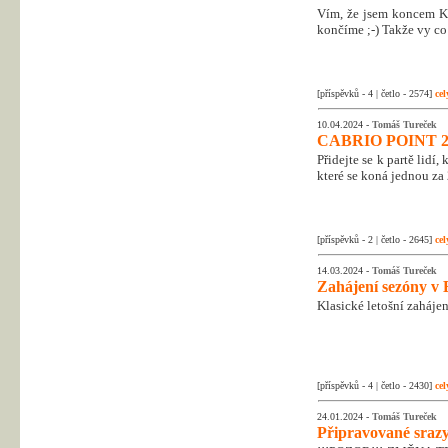
Vím, že jsem koncem Kr
končíme ;-) Takže vy co 
[příspěvků - 4 | četlo - 2574]
cel
10.04.2024 -
Tomáš Tureček
CABRIO POINT 2
Přidejte se k partě lidí
které se koná jednou za 
[příspěvků - 2 | četlo - 2645]
cel
14.03.2024 -
Tomáš Tureček
Zahájení sezóny v 
Klasické letošní zahájen
[příspěvků - 4 | četlo - 2430]
cel
24.01.2024 -
Tomáš Tureček
Připravované srazy