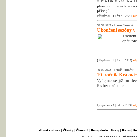
!!!POZOR!!! ZMĚNA T
plánování našich nezapo
pište ;-)
[příspěvků - 4 | četlo - 2429]
cel
10.10.2023 -
Tomáš Tureček
Ukončení sezóny v
Tradiční
opět tot
[příspěvků - 1 | četlo - 2617]
cel
19.06.2023 -
Tomáš Tureček
19. ročník Královi
Vydejme se již po dev
Královické louce.
[příspěvků - 3 | četlo - 2624]
cel
Hlavní stránka
|
Články
|
Členové
|
Fotogalerie
|
Srazy
|
Bazar
|
Fó
© 2004 - 2026, Cabrio Club - všechna