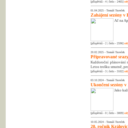
[příspěvků - 4 | četlo - 2465]
cel
01.04.2025 -
Tomáš Tureček
Zahájení sezóny v 
Ač na Apr
[příspěvků - 2 | četlo - 2596]
cel
20.02.2025 -
Tomáš Tureček
Připravované srazy
Každoroční plánování na
Letos trošku smutně, pr
[příspěvků - 3 | četlo - 3102]
cel
03.10.2024 -
Tomáš Tureček
Ukončení sezóny v
Jako kaž
[příspěvků - 0 | četlo - 3009]
cel
10.05.2024 -
Tomáš Tureček
20. ročník Královic