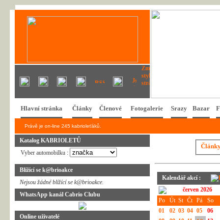
Hlavní stránka
Články
Členové
Fotogalerie
Srazy
Bazar
F
Právě je on-line 245 kabrioleťáků.
Katalog KABRIOLETŮ
Článk
Vyber automobilku :
Blížící se k@brioakce
Kalendář akcí :
Nejsou žádné blížící se k@brioakce.
červen 2026
WhatsApp kanál Cabrio Clubu
Po
Út
St
Čt
Pá
So
01
02
03
04
05
06
Online uživatelé