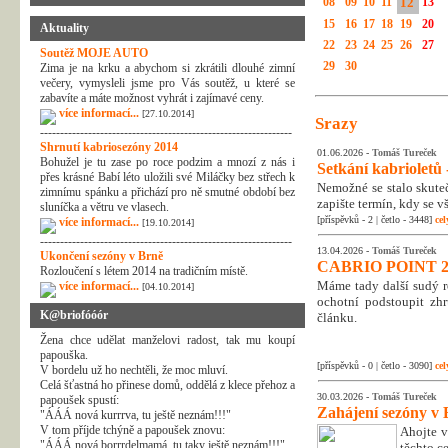
08
09
10
11
12
13
15
16
17
18
19
20
Aktuality
22
23
24
25
26
27
Soutěž MOJE AUTO
29
30
Zima je na krku a abychom si zkrátili dlouhé zimní
večery, vymysleli jsme pro Vás soutěž, u které se
zabavíte a máte možnost vyhrát i zajímavé ceny.
více informací...
[27.10.2014]
Srazy
---------------------------------------------------------------
Shrnutí kabriosezóny 2014
01.06.2026 -
Tomáš Tureček
Bohužel je tu zase po roce podzim a mnozí z nás i
Setkání kabrioletů -
přes krásné Babí léto uložili své Miláčky bez střech k
Nemožné se stalo skuteč
zimnímu spánku a přichází pro ně smutné období bez
zapište termín, kdy se v
sluníčka a větru ve vlasech.
[příspěvků - 2 | četlo - 3448]
cel
více informací...
[19.10.2014]
---------------------------------------------------------------
13.04.2026 -
Tomáš Tureček
Ukončení sezóny v Brně
CABRIO POINT 2
Rozloučení s létem 2014 na tradičním místě.
Máme tady další sudý rok
více informací...
[04.10.2014]
ochotní podstoupit zhr
K@briofóóór
článku.
Žena chce udělat manželovi radost, tak mu koupí
papouška.
[příspěvků - 0 | četlo - 3090]
cel
V bordelu už ho nechtěli, že moc mluví.
Celá šťastná ho přinese domů, oddělá z klece přehoz a
30.03.2026 -
Tomáš Tureček
papoušek spustí:
Zahájení sezóny v 
"ÁÁÁ nová kurrrva, tu ještě neznám!!!"
V tom příjde tchýně a papoušek znovu:
Ahojte v
"ÁÁÁ nová borrrdelmamá, tu taky ještě neznám!!!"
těchto c