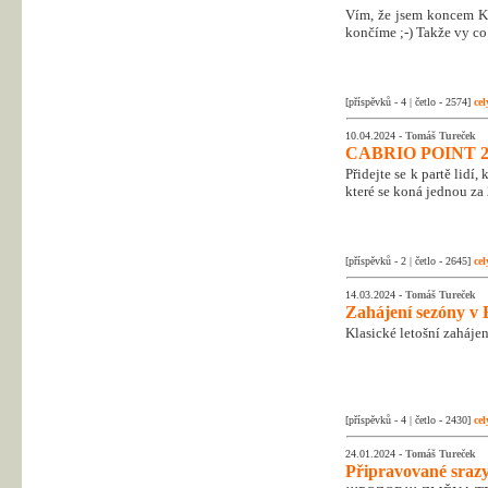
Vím, že jsem koncem Kr
končíme ;-) Takže vy co 
[příspěvků - 4 | četlo - 2574]
cel
10.04.2024 -
Tomáš Tureček
CABRIO POINT 2
Přidejte se k partě lidí
které se koná jednou za 
[příspěvků - 2 | četlo - 2645]
cel
14.03.2024 -
Tomáš Tureček
Zahájení sezóny v 
Klasické letošní zahájen
[příspěvků - 4 | četlo - 2430]
cel
24.01.2024 -
Tomáš Tureček
Připravované srazy