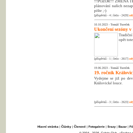
!!!POZOR!!! ZMĚNA T
plánování našich nezapo
pište ;-)
[příspěvků - 4 | četlo - 2429]
cel
10.10.2023 -
Tomáš Tureček
Ukončení sezóny v
Tradiční
opět tot
[příspěvků - 1 | četlo - 2617]
cel
19.06.2023 -
Tomáš Tureček
19. ročník Královi
Vydejme se již po dev
Královické louce.
[příspěvků - 3 | četlo - 2623]
cel
Hlavní stránka
|
Články
|
Členové
|
Fotogalerie
|
Srazy
|
Bazar
|
Fó
© 2004 - 2026, Cabrio Club - všechna