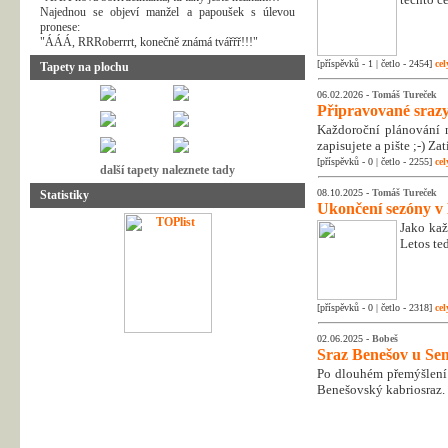
Najednou se objeví manžel a papoušek s úlevou
pronese:
"ÁÁÁ, RRRoberrrt, konečně známá tvářřř!!!"
[příspěvků - 1 | četlo - 2454]
cel
Tapety na plochu
06.02.2026 -
Tomáš Tureček
Připravované srazy
Každoroční plánování n
zapisujete a pište ;-) Z
[příspěvků - 0 | četlo - 2255]
cel
další tapety naleznete tady
08.10.2025 -
Tomáš Tureček
Statistiky
Ukončení sezóny v
Jako kaž
Letos te
[příspěvků - 0 | četlo - 2318]
cel
02.06.2025 -
Bobeš
Sraz Benešov u Sem
Po dlouhém přemýšlení 
Benešovský kabriosraz.