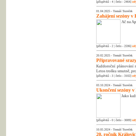
[příspěvků - 4 | četlo - 2464]
cel
01.04.2025 -
Tomáš Tureček
Zahájení sezóny v 
Ač na Apr
[příspěvků - 2 | četlo - 2596]
cel
20.02.2025 -
Tomáš Tureček
Připravované srazy
Každoroční plánování na
Letos trošku smutně, pr
[příspěvků - 3 | četlo - 3102]
cel
03.10.2024 -
Tomáš Tureček
Ukončení sezóny v
Jako kaž
[příspěvků - 0 | četlo - 3009]
cel
10.05.2024 -
Tomáš Tureček
20. ročník Královic