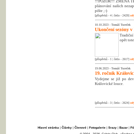
!!!POZOR!!! ZMĚNA T
plánování našich nezapo
pište ;-)
[příspěvků - 4 | četlo - 2429]
cel
10.10.2023 -
Tomáš Tureček
Ukončení sezóny v
Tradiční
opět tot
[příspěvků - 1 | četlo - 2617]
cel
19.06.2023 -
Tomáš Tureček
19. ročník Královi
Vydejme se již po dev
Královické louce.
[příspěvků - 3 | četlo - 2624]
cel
Hlavní stránka
|
Články
|
Členové
|
Fotogalerie
|
Srazy
|
Bazar
|
Fó
© 2004 - 2026, Cabrio Club - všechna