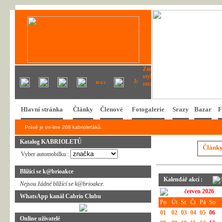
Hlavní stránka
Články
Členové
Fotogalerie
Srazy
Bazar
F
Právě je on-line 208 kabrioleťáků.
Katalog KABRIOLETŮ
Článk
Vyber automobilku :
Blížící se k@brioakce
Kalendář akcí :
Nejsou žádné blížící se k@brioakce.
červen 2026
WhatsApp kanál Cabrio Clubu
Po
Út
St
Čt
Pá
So
01
02
03
04
05
06
Online uživatelé