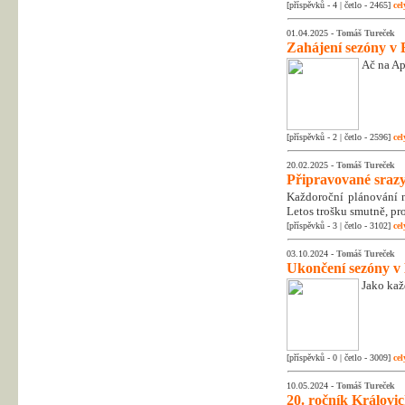
[příspěvků - 4 | četlo - 2465]
cel
01.04.2025 -
Tomáš Tureček
Zahájení sezóny v 
Ač na Apr
[příspěvků - 2 | četlo - 2596]
cel
20.02.2025 -
Tomáš Tureček
Připravované srazy
Každoroční plánování na
Letos trošku smutně, pr
[příspěvků - 3 | četlo - 3102]
cel
03.10.2024 -
Tomáš Tureček
Ukončení sezóny v
Jako kaž
[příspěvků - 0 | četlo - 3009]
cel
10.05.2024 -
Tomáš Tureček
20. ročník Královic