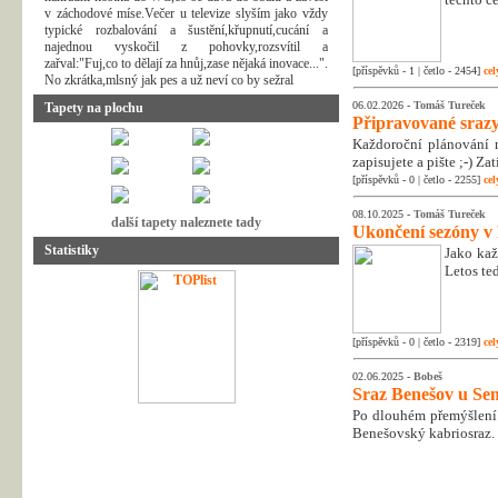
v záchodové míse.Večer u televize slyším jako vždy
typické rozbalování a šustění,křupnutí,cucání a
najednou vyskočil z pohovky,rozsvítil a
zařval:"Fuj,co to dělají za hnůj,zase nějaká inovace...".
[příspěvků - 1 | četlo - 2454]
cel
No zkrátka,mlsný jak pes a už neví co by sežral
06.02.2026 -
Tomáš Tureček
Tapety na plochu
Připravované srazy
Každoroční plánování n
zapisujete a pište ;-) Z
[příspěvků - 0 | četlo - 2255]
cel
08.10.2025 -
Tomáš Tureček
další tapety naleznete tady
Ukončení sezóny v
Statistiky
Jako kaž
Letos te
[příspěvků - 0 | četlo - 2319]
cel
02.06.2025 -
Bobeš
Sraz Benešov u Sem
Po dlouhém přemýšlení 
Benešovský kabriosraz.