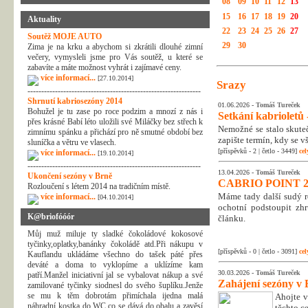
08
09
10
11
12
13
15
16
17
18
19
20
Aktuality
22
23
24
25
26
27
Soutěž MOJE AUTO
29
30
Zima je na krku a abychom si zkrátili dlouhé zimní
večery, vymysleli jsme pro Vás soutěž, u které se
zabavíte a máte možnost vyhrát i zajímavé ceny.
více informací...
[27.10.2014]
Srazy
---------------------------------------------------------------
Shrnutí kabriosezóny 2014
01.06.2026 -
Tomáš Tureček
Bohužel je tu zase po roce podzim a mnozí z nás i
Setkání kabrioletů -
přes krásné Babí léto uložili své Miláčky bez střech k
Nemožné se stalo skuteč
zimnímu spánku a přichází pro ně smutné období bez
zapište termín, kdy se v
sluníčka a větru ve vlasech.
[příspěvků - 2 | četlo - 3449]
cel
více informací...
[19.10.2014]
---------------------------------------------------------------
13.04.2026 -
Tomáš Tureček
Ukončení sezóny v Brně
CABRIO POINT 2
Rozloučení s létem 2014 na tradičním místě.
Máme tady další sudý rok
více informací...
[04.10.2014]
ochotní podstoupit zhr
K@briofóóór
článku.
Můj muž miluje ty sladké čokoládové kokosové
tyčinky,oplatky,banánky čokoládě atd.Při nákupu v
[příspěvků - 0 | četlo - 3091]
cel
Kauflandu ukládáme všechno do tašek páté přes
deváté a doma to vyklopíme a uklízíme kam
30.03.2026 -
Tomáš Tureček
patří.Manžel iniciativní jal se vybalovat nákup a své
Zahájení sezóny v 
zamilované tyčinky siodnesl do svého šuplíku.Jenže
se mu k těm dobrotám přimíchala ijedna malá
Ahojte v
náhradní kostka do WC,co se dává do obalu a zavěsí
těchto c