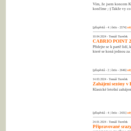
Vím, že jsem koncem Kr
končíme ;-) Takže vy co 
[příspěvků - 4 | četlo - 2574]
cel
10.04.2024 -
Tomáš Tureček
CABRIO POINT 2
Přidejte se k partě lidí
které se koná jednou za 
[příspěvků - 2 | četlo - 2646]
cel
14.03.2024 -
Tomáš Tureček
Zahájení sezóny v 
Klasické letošní zahájen
[příspěvků - 4 | četlo - 2431]
cel
24.01.2024 -
Tomáš Tureček
Připravované srazy