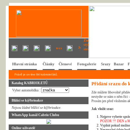
Hlavní stránka
Články
Členové
Fotogalerie
Srazy
Bazar
F
Právě je on-line 84 kabrioleťáků.
Katalog KABRIOLETŮ
Přidání srazu do 
Vyber automobilku :
Zde můžete libovolně přidáv
nestydte se nám o něm říci :
Blížící se k@brioakce
Prosím jen před vložením ak
Nejsou žádné blížící se k@brioakce.
Jak vložit sraz:
WhatsApp kanál Cabrio Clubu
Nejprve vyberte správ
POZOR !!! DEN a MĚSÍ
Vyplnit pokud možno 
Online uživatelé
Nesmyslné údaje bud