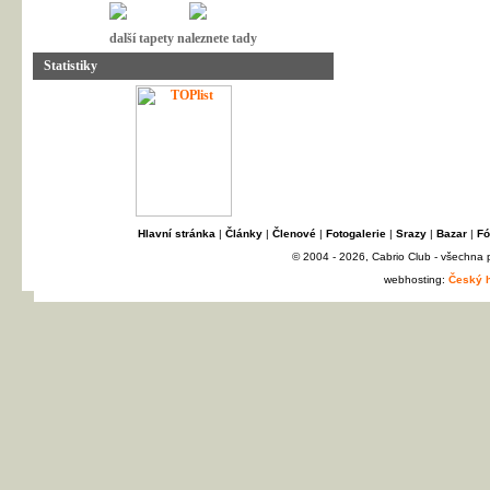
další tapety naleznete tady
Statistiky
Hlavní stránka
|
Články
|
Členové
|
Fotogalerie
|
Srazy
|
Bazar
|
Fó
© 2004 - 2026, Cabrio Club - všechna
webhosting:
Český h