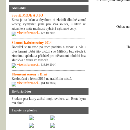
Aktuality
Soutěž MOJE AUTO
Zima je na krku a abychom si zkrátili dlouhé zimní
večery, vymysleli jsme pro Vás soutěž, u které se
Odkaz na 
zabavíte a máte možnost vyhrát i zajímavé ceny.
více informací...
[27.10.2014]
---------------------------------------------------------------
Shrnutí kabriosezóny 2014
Bohužel je tu zase po roce podzim a mnozí z nás i
He
přes krásné Babí léto uložili své Miláčky bez střech k
zimnímu spánku a přichází pro ně smutné období bez
sluníčka a větru ve vlasech.
více informací...
[19.10.2014]
---------------------------------------------------------------
Ukončení sezóny v Brně
Rozloučení s létem 2014 na tradičním místě.
více informací...
[04.10.2014]
K@briofóóór
Predam psa ktory zožral moju svokru. zn. Berte kym
mu chutí....
Tapety na plochu