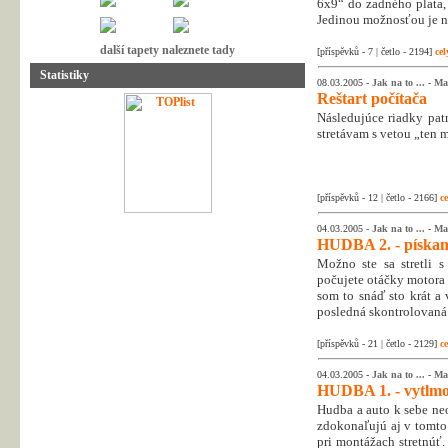
6x9“ do zadného plata,
Jedinou možnosťou je n
další tapety naleznete tady
[příspěvků - 7 | četlo - 2194]
cel
Statistiky
08.03.2005 -
Jak na to ...
-
Mar
Reštart počítača
Následujúce riadky patr
stretávam s vetou „ten m
[příspěvků - 12 | četlo - 2166]
ce
04.03.2005 -
Jak na to ...
-
Mar
HUDBA 2. - pískani
Možno ste sa stretli s
počujete otáčky motora v
som to snáď sto krát a 
posledná skontrolovaná 
[příspěvků - 21 | četlo - 2129]
ce
04.03.2005 -
Jak na to ...
-
Mar
HUDBA 1. - vytlmo
Hudba a auto k sebe neo
zdokonaľujú aj v tomto
pri montážach stretnúť.