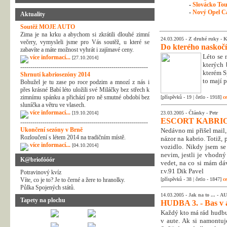
-
Slovácko Tour
-
Nový Opel Ca
Aktuality
Soutěž MOJE AUTO
Zima je na krku a abychom si zkrátili dlouhé zimní
24.03.2005 -
Z druhé ruky
-
K
večery, vymysleli jsme pro Vás soutěž, u které se
Do kterého naskočí
zabavíte a máte možnost vyhrát i zajímavé ceny.
Léto se 
více informací...
[27.10.2014]
kterých 
---------------------------------------------------------------
kterém S
Shrnutí kabriosezóny 2014
to mají p
Bohužel je tu zase po roce podzim a mnozí z nás i
přes krásné Babí léto uložili své Miláčky bez střech k
zimnímu spánku a přichází pro ně smutné období bez
[příspěvků - 19 | četlo - 1918]
ce
sluníčka a větru ve vlasech.
více informací...
[19.10.2014]
23.03.2005 -
Články
-
Petr
ESCORT KABRIO Č
---------------------------------------------------------------
Ukončení sezóny v Brně
Nedávno mi přišel mail,
Rozloučení s létem 2014 na tradičním místě.
názor na kabrio. Totiž,
více informací...
[04.10.2014]
vozidlo. Nikdy jsem se 
nevim, jestli je vhodný
K@briofóóór
vedet, na co si mám dá
r.v.91 Dik Pavel
Potravinový kvíz
Víte, co je to? Je to černé a žere to hranolky.
[příspěvků - 38 | četlo - 1847]
ce
Půlka Spojených států.
14.03.2005 -
Jak na to ...
-
AU
Tapety na plochu
HUDBA 3. - Bas v 
Každý kto má rád hudbu
v aute. Ak si namontu