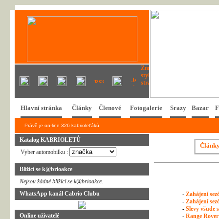
Hlavní stránka
Články
Členové
Fotogalerie
Srazy
Bazar
F
Právě je on-line 326 kabrioleťáků.
Katalog KABRIOLETŮ
Článk
Vyber automobilku :
Blížící se k@brioakce
Nejsou žádné blížící se k@brioakce.
WhatsApp kanál Cabrio Clubu
-
Zahájení sezó
-
Zahájení sezó
-
Slevy všude s
Online uživatelé
-
Range Rover 