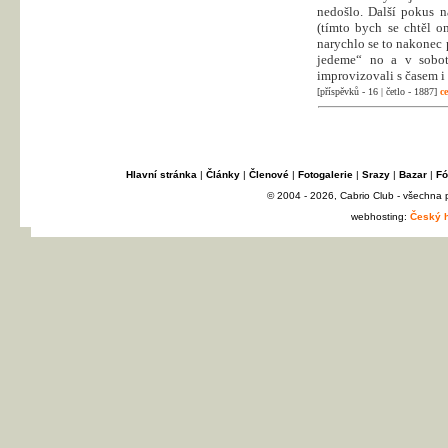
nedošlo. Další pokus n
(tímto bych se chtěl o
narychlo se to nakonec
jedeme“ no a v sobot
improvizovali s časem i t
[příspěvků - 16 | četlo - 1887]
ce
Hlavní stránka
|
Články
|
Členové
|
Fotogalerie
|
Srazy
|
Bazar
|
Fó
© 2004 - 2026, Cabrio Club - všechna
webhosting:
Český h