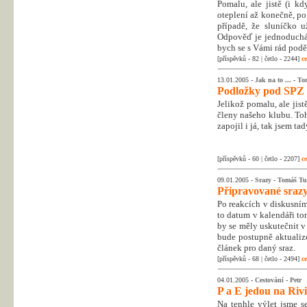
Pomalu, ale jistě (i k
oteplení až konečně, po
případě, že sluníčko u
Odpověď je jednoduchá
bych se s Vámi rád poděl
[příspěvků - 82 | četlo - 2244]
ce
13.01.2005 -
Jak na to ...
-
To
Podložky pod SPZ
Jelikož pomalu, ale jist
členy našeho klubu. To
zapojil i já, tak jsem ta
[příspěvků - 60 | četlo - 2207]
ce
09.01.2005 -
Srazy
-
Tomáš Tu
Připravované srazy
Po reakcích v diskusním 
to datum v kalendáři to
by se měly uskutečnit v
bude postupně aktualiz
článek pro daný sraz.
[příspěvků - 68 | četlo - 2494]
ce
04.01.2005 -
Cestování
-
Petr
P a E jedou na Riv
Na tenhle výlet jsme s