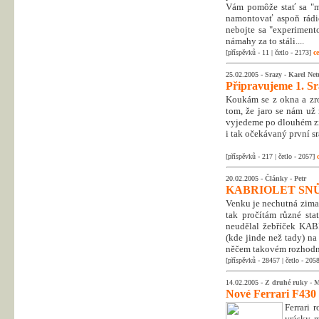
Vám pomôže stať sa "mo
namontovať aspoň rádio
nebojte sa "experiment
námahy za to stáli....
[příspěvků - 11 | četlo - 2173]
ce
25.02.2005 -
Srazy
-
Karel Ne
Připravujeme 1. Sr
Koukám se z okna a zro
tom, že jaro se nám už
vyjedeme po dlouhém zim
i tak očekávaný první sr
[příspěvků - 217 | četlo - 2057]
20.02.2005 -
Články
-
Petr
KABRIOLET SN
Venku je nechutná zima 
tak pročítám různé stat
neudělal žebříček KA
(kde jinde než tady) n
něčem takovém rozhodn
[příspěvků - 28457 | četlo - 205
14.02.2005 -
Z druhé ruky
-
M
Nové Ferrari F430 S
Ferrari 
vrásky 