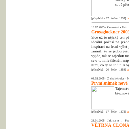
sobě pře
[příspěvků - 27 | četlo - 1838]
ce
13.02.2005 -
Cestování
-
Petr
Grossglockner 200
Sice už to nějaký ten p
ideální počasí na ježd
inspiraci na letní výle
zmínil, že se jedou je
vyjde, tak se zajedou mo
se o tomhle šíleném náp
nimi, co ty na to?!“. A 
[příspěvků - 20 | četlo - 1859]
ce
09.02.2005 -
Z druhé ruky
-
M
První snímek nov
Tajemst
březnové
[příspěvků - 17 | četlo - 1875]
ce
29.01.2005 -
Jak na to ...
-
Pet
VĚTRNÁ CLONA