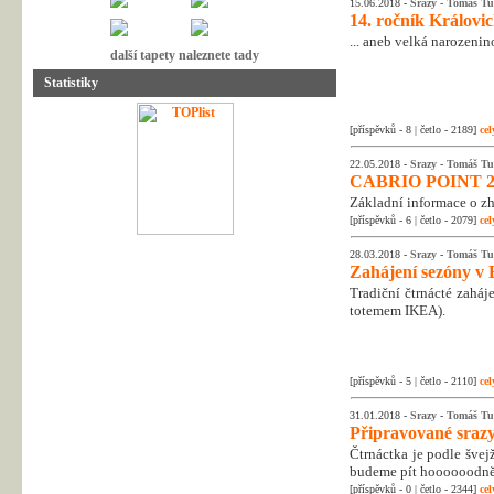
15.06.2018 -
Srazy
-
Tomáš Tu
14. ročník Královi
... aneb velká narozenin
další tapety naleznete tady
Statistiky
[příspěvků - 8 | četlo - 2189]
cel
22.05.2018 -
Srazy
-
Tomáš Tu
CABRIO POINT 2
Základní informace o zh
[příspěvků - 6 | četlo - 2079]
cel
28.03.2018 -
Srazy
-
Tomáš Tu
Zahájení sezóny v 
Tradiční čtrnácté zaháj
totemem IKEA).
[příspěvků - 5 | četlo - 2110]
cel
31.01.2018 -
Srazy
-
Tomáš Tu
Připravované srazy
Čtrnáctka je podle švejž
budeme pít hoooooodně p
[příspěvků - 0 | četlo - 2344]
cel