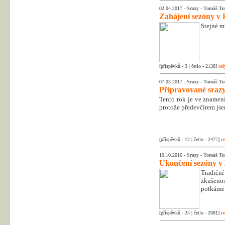
02.04.2017 -
Srazy
-
Tomáš Tu
Zahájení sezóny v 
Stejné m
[příspěvků - 3 | četlo - 2138]
cel
07.03.2017 -
Srazy
-
Tomáš Tu
Připravované srazy
Tento rok je ve znamen
protože předevčírem jsem
[příspěvků - 12 | četlo - 2477]
ce
10.10.2016 -
Srazy
-
Tomáš Tu
Ukončení sezóny v
Tradiční
zkušenos
potkáme 
[příspěvků - 24 | četlo - 2081]
ce