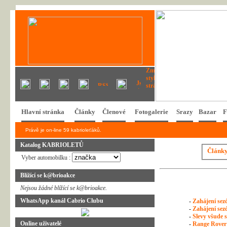
Hlavní stránka
Články
Členové
Fotogalerie
Srazy
Bazar
F
Právě je on-line 59 kabrioleťáků.
Katalog KABRIOLETŮ
Článk
Vyber automobilku :
Blížící se k@brioakce
Nejsou žádné blížící se k@brioakce.
WhatsApp kanál Cabrio Clubu
-
Zahájení sezó
-
Zahájení sezó
-
Slevy všude s
Online uživatelé
-
Range Rover 