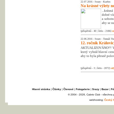
22.07.2016 -
Srazy
-
Karlos
Na krásné výlety ne
...krásn
dobré ví
a sobotn
aby se ne
[příspěvků - 40 | četlo - 2186]
ce
22.06.2016 -
Srazy
-
Tomáš Tu
12. ročník Královi
AKTUALIZOVÁNO!!! Využ
který vyhrál hlavní cenu
aby to byla přesně polov
[příspěvků - 3 | četlo - 2072]
cel
Hlavní stránka
|
Články
|
Členové
|
Fotogalerie
|
Srazy
|
Bazar
|
Fó
© 2004 - 2026, Cabrio Club - všechna
webhosting:
Český h