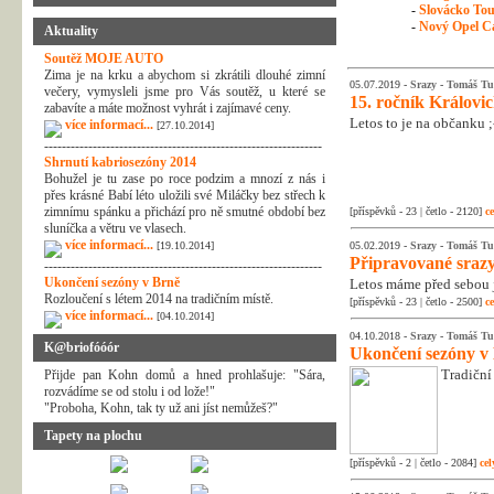
-
Slovácko Tour
-
Nový Opel Ca
Aktuality
Soutěž MOJE AUTO
Zima je na krku a abychom si zkrátili dlouhé zimní
05.07.2019 -
Srazy
-
Tomáš Tu
večery, vymysleli jsme pro Vás soutěž, u které se
15. ročník Královi
zabavíte a máte možnost vyhrát i zajímavé ceny.
Letos to je na občanku 
více informací...
[27.10.2014]
---------------------------------------------------------------
Shrnutí kabriosezóny 2014
Bohužel je tu zase po roce podzim a mnozí z nás i
přes krásné Babí léto uložili své Miláčky bez střech k
zimnímu spánku a přichází pro ně smutné období bez
[příspěvků - 23 | četlo - 2120]
ce
sluníčka a větru ve vlasech.
více informací...
[19.10.2014]
05.02.2019 -
Srazy
-
Tomáš Tu
Připravované srazy
---------------------------------------------------------------
Ukončení sezóny v Brně
Letos máme před sebou j
Rozloučení s létem 2014 na tradičním místě.
[příspěvků - 23 | četlo - 2500]
ce
více informací...
[04.10.2014]
04.10.2018 -
Srazy
-
Tomáš Tu
K@briofóóór
Ukončení sezóny v
Tradiční
Přijde pan Kohn domů a hned prohlašuje: "Sára,
rozvádíme se od stolu i od lože!"
"Proboha, Kohn, tak ty už ani jíst nemůžeš?"
Tapety na plochu
[příspěvků - 2 | četlo - 2084]
cel