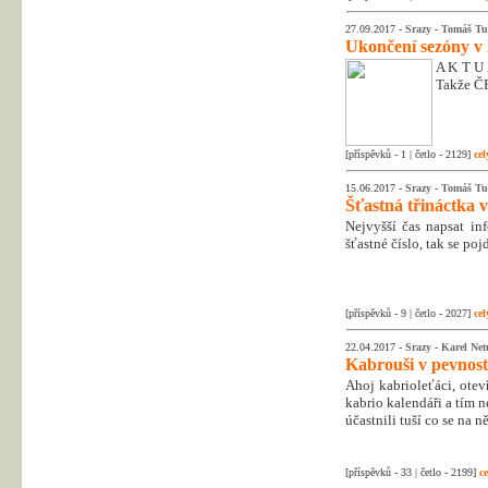
27.09.2017 -
Srazy
-
Tomáš Tu
Ukončení sezóny v
A K T U 
Takže ČR
[příspěvků - 1 | četlo - 2129]
cel
15.06.2017 -
Srazy
-
Tomáš Tu
Šťastná třináctka v
Nejvyšší čas napsat in
šťastné číslo, tak se po
[příspěvků - 9 | četlo - 2027]
cel
22.04.2017 -
Srazy
-
Karel Ne
Kabrouši v pevnosti
Ahoj kabrioleťáci, ote
kabrio kalendáři a tím n
účastnili tuší co se na n
[příspěvků - 33 | četlo - 2199]
ce