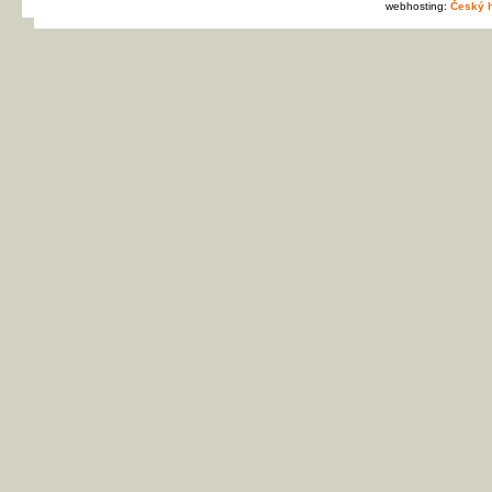
webhosting:
Český h