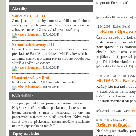
s tým niečo spraviť ...
Aktuality
Soutěž MOJE AUTO
[příspěvků - 18 | četlo - 2154]
ce
Zima je na krku a abychom si zkrátili dlouhé zimní
večery, vymysleli jsme pro Vás soutěž, u které se
11.04.2005 -
Radek Beneš
zabavíte a máte možnost vyhrát i zajímavé ceny.
LeBaron: Oprava z
více informací...
[27.10.2014]
Častou závadou u LeBar
---------------------------------------------------------------
Ještě jsem snad neviděl
Shrnutí kabriosezóny 2014
nám spravil a až donedá
Bohužel je tu zase po roce podzim a mnozí z nás i
chvíle, kdy jsem zjis
přes krásné Babí léto uložili své Miláčky bez střech k
nejšikovnější, pozval 
zimnímu spánku a přichází pro ně smutné období bez
prodělal. Jeho zkušenost
sluníčka a větru ve vlasech.
[příspěvků - 29 | četlo - 2173]
ce
více informací...
[19.10.2014]
---------------------------------------------------------------
14.03.2005 -
AUTO-HIFI (SK
Ukončení sezóny v Brně
HUDBA 3. - Bas v 
Rozloučení s létem 2014 na tradičním místě.
Každý kto má rád hudbu
více informací...
[04.10.2014]
v aute. Ak si namontu
K@briofóóór
6x9“ do zadného plata,
Jedinou možnosťou je n
Víte jaký je rozdíl mezi prvním a čtvrtým dítětem?
Když první dítě spolkne pětikorunu, letíte s ním k
[příspěvků - 7 | četlo - 2167]
cel
lékaři, zůstanete s ním v nemocnici tři dny na
pozorování a třesete se o něj strachem. Když vaše
08.03.2005 -
Martin Pír
čtvrté dítě sní pětikorunu, nikam neběžíte a strhnete
Reštart počítača
mu to z kapesného na měsíc.“
Následujúce riadky patr
Tapety na plochu
stretávam s vetou „ten m