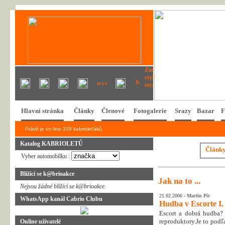
Hlavní stránka
Články
Členové
Fotogalerie
Srazy
Bazar
F
Právě je on-line 339 kabrioleťáků.
Katalog KABRIOLETŮ
Článk
Vyber automobilku :
Blížící se k@brioakce
Jak na to ...
Nejsou žádné blížící se k@brioakce.
21.02.2006 -
Martin Pír
WhatsApp kanál Cabrio Clubu
Hudba v Escorte I.
Escort a dobrá hudba? 
reproduktory.Je to podľ
Online uživatelé