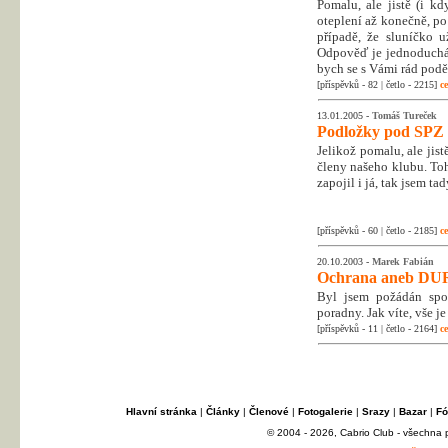
Pomalu, ale jistě (i k
oteplení až konečně, po
případě, že sluníčko u
Odpověď je jednoduchá
bych se s Vámi rád poděl
[příspěvků - 82 | četlo - 2215]
ce
13.01.2005 -
Tomáš Tureček
Podložky pod SPZ
Jelikož pomalu, ale jist
členy našeho klubu. To
zapojil i já, tak jsem ta
[příspěvků - 60 | četlo - 2185]
ce
20.10.2003 -
Marek Fabián
Ochrana aneb DUR
Byl jsem požádán spol
poradny. Jak víte, vše 
[příspěvků - 11 | četlo - 2164]
ce
Hlavní stránka
|
Články
|
Členové
|
Fotogalerie
|
Srazy
|
Bazar
|
Fó
© 2004 - 2026, Cabrio Club - všechna