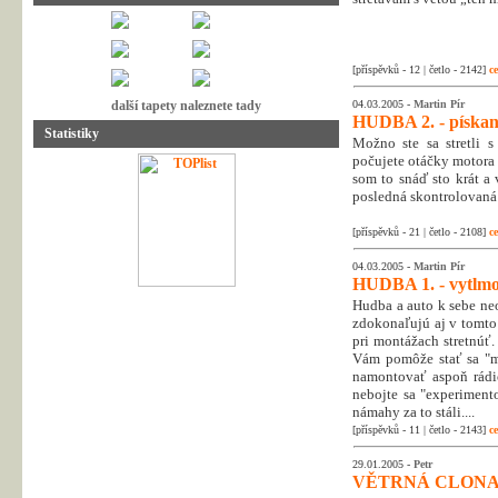
[příspěvků - 12 | četlo - 2142]
ce
další tapety naleznete tady
04.03.2005 -
Martin Pír
HUDBA 2. - pískani
Statistiky
Možno ste sa stretli s
počujete otáčky motora v
som to snáď sto krát a 
posledná skontrolovaná 
[příspěvků - 21 | četlo - 2108]
ce
04.03.2005 -
Martin Pír
HUDBA 1. - vytlmo
Hudba a auto k sebe neo
zdokonaľujú aj v tomto
pri montážach stretnúť.
Vám pomôže stať sa "mo
namontovať aspoň rádio
nebojte sa "experiment
námahy za to stáli....
[příspěvků - 11 | četlo - 2143]
ce
29.01.2005 -
Petr
VĚTRNÁ CLONA