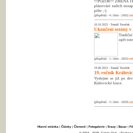
!!!POZOR!!! ZMĚNA T
plánování našich nezapo
pište ;-)
[příspěvků - 4 | četlo - 2435]
cel
10.10.2023 -
Tomáš Tureček
Ukončení sezóny v
Tradiční
opět tot
[příspěvků - 1 | četlo - 2625]
cel
19.06.2023 -
Tomáš Tureček
19. ročník Královi
Vydejme se již po dev
Královické louce.
[příspěvků - 3 | četlo - 2629]
cel
Hlavní stránka
|
Články
|
Členové
|
Fotogalerie
|
Srazy
|
Bazar
|
Fó
© 2004 - 2026, Cabrio Club - všechna