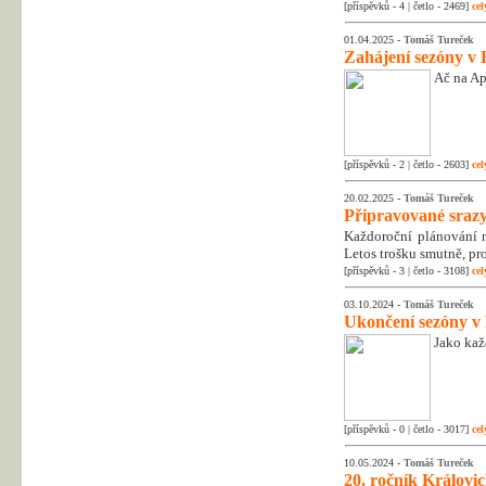
[příspěvků - 4 | četlo - 2469]
cel
01.04.2025 -
Tomáš Tureček
Zahájení sezóny v 
Ač na Apr
[příspěvků - 2 | četlo - 2603]
cel
20.02.2025 -
Tomáš Tureček
Připravované srazy
Každoroční plánování na
Letos trošku smutně, pr
[příspěvků - 3 | četlo - 3108]
cel
03.10.2024 -
Tomáš Tureček
Ukončení sezóny v
Jako kaž
[příspěvků - 0 | četlo - 3017]
cel
10.05.2024 -
Tomáš Tureček
20. ročník Královic