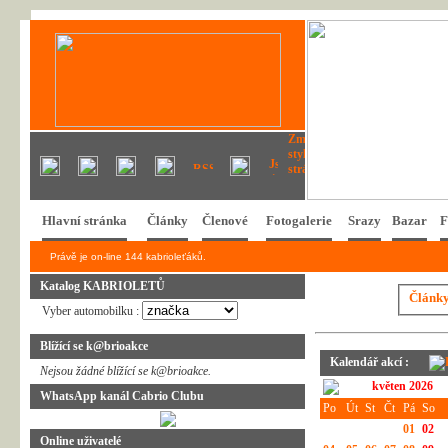
Hlavní stránka
Články
Členové
Fotogalerie
Srazy
Bazar
F
Právě je on-line 144 kabrioleťáků.
Katalog KABRIOLETŮ
Článk
Vyber automobilku :
Blížící se k@brioakce
Kalendář akcí :
Nejsou žádné blížící se k@brioakce.
květen 2026
WhatsApp kanál Cabrio Clubu
Po
Út
St
Čt
Pá
So
01
02
Online uživatelé