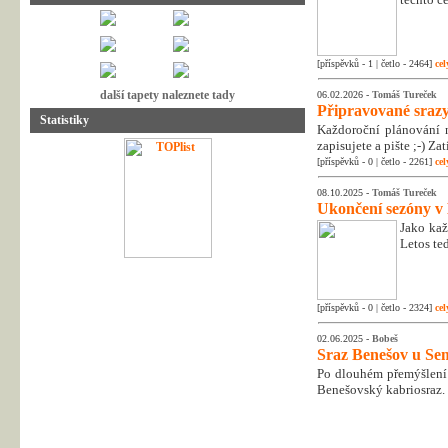
[příspěvků - 1 | četlo - 2464]
cel
další tapety naleznete tady
06.02.2026 -
Tomáš Tureček
Připravované srazy
Statistiky
Každoroční plánování n
zapisujete a pište ;-) Z
[příspěvků - 0 | četlo - 2261]
cel
08.10.2025 -
Tomáš Tureček
Ukončení sezóny v
Jako kaž
Letos te
[příspěvků - 0 | četlo - 2324]
cel
02.06.2025 -
Bobeš
Sraz Benešov u Sem
Po dlouhém přemýšlení 
Benešovský kabriosraz.