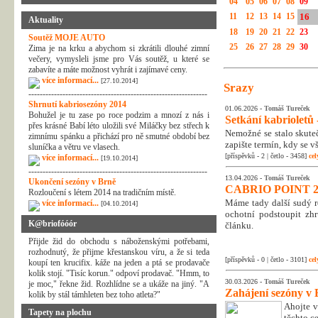
04
05
06
07
08
09
11
12
13
14
15
16
Aktuality
18
19
20
21
22
23
Soutěž MOJE AUTO
25
26
27
28
29
30
Zima je na krku a abychom si zkrátili dlouhé zimní
večery, vymysleli jsme pro Vás soutěž, u které se
zabavíte a máte možnost vyhrát i zajímavé ceny.
více informací...
[27.10.2014]
Srazy
---------------------------------------------------------------
Shrnutí kabriosezóny 2014
01.06.2026 -
Tomáš Tureček
Bohužel je tu zase po roce podzim a mnozí z nás i
Setkání kabrioletů -
přes krásné Babí léto uložili své Miláčky bez střech k
Nemožné se stalo skuteč
zimnímu spánku a přichází pro ně smutné období bez
zapište termín, kdy se v
sluníčka a větru ve vlasech.
[příspěvků - 2 | četlo - 3458]
cel
více informací...
[19.10.2014]
---------------------------------------------------------------
13.04.2026 -
Tomáš Tureček
Ukončení sezóny v Brně
CABRIO POINT 2
Rozloučení s létem 2014 na tradičním místě.
Máme tady další sudý rok
více informací...
[04.10.2014]
ochotní podstoupit zhr
K@briofóóór
článku.
Přijde žid do obchodu s náboženskými potřebami,
rozhodnutý, že přijme křestanskou víru, a že si teda
[příspěvků - 0 | četlo - 3101]
cel
koupí ten krucifix. káže na jeden a ptá se prodavače
kolik stojí. "Tisíc korun." odpoví prodavač. "Hmm, to
30.03.2026 -
Tomáš Tureček
je moc," řekne žid. Rozhlídne se a ukáže na jiný. "A
Zahájení sezóny v 
kolik by stál támhleten bez toho atleta?"
Ahojte v
Tapety na plochu
těchto c