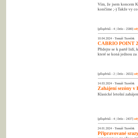
Vím, že jsem koncem Kr
končíme ;-) Takže vy co 
[příspěvků - 4 | četlo - 2580]
cel
10.04.2024 -
Tomáš Tureček
CABRIO POINT 2
Přidejte se k partě lidí
které se koná jednou za 
[příspěvků - 2 | četlo - 2655]
cel
14.03.2024 -
Tomáš Tureček
Zahájení sezóny v 
Klasické letošní zahájen
[příspěvků - 4 | četlo - 2437]
cel
24.01.2024 -
Tomáš Tureček
Připravované srazy