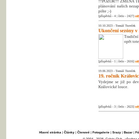
!!!POZOR!!! ZMĚNA T
plánování našich nezapo
pište ;-)
[příspěvků - 4 | četlo - 2427]
cel
10.10.2023 -
Tomáš Tureček
Ukončení sezóny v
Tradiční
opět tot
[příspěvků - 1 | četlo - 2616]
cel
19.06.2023 -
Tomáš Tureček
19. ročník Královi
Vydejme se již po dev
Královické louce.
[příspěvků - 3 | četlo - 2623]
cel
Hlavní stránka
|
Články
|
Členové
|
Fotogalerie
|
Srazy
|
Bazar
|
Fó
© 2004 - 2026, Cabrio Club - všechna