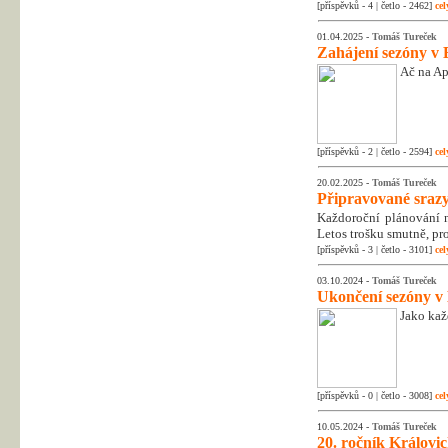
[příspěvků - 4 | četlo - 2462]
cel
01.04.2025 -
Tomáš Tureček
Zahájení sezóny v 
Ač na Apr
[příspěvků - 2 | četlo - 2594]
cel
20.02.2025 -
Tomáš Tureček
Připravované srazy
Každoroční plánování na
Letos trošku smutně, pr
[příspěvků - 3 | četlo - 3101]
cel
03.10.2024 -
Tomáš Tureček
Ukončení sezóny v
Jako kaž
[příspěvků - 0 | četlo - 3008]
cel
10.05.2024 -
Tomáš Tureček
20. ročník Královic