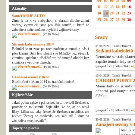
04
05
06
07
08
09
11
12
13
14
15
16
Aktuality
18
19
20
21
22
23
Soutěž MOJE AUTO
25
26
27
28
29
30
Zima je na krku a abychom si zkrátili dlouhé zimní
večery, vymysleli jsme pro Vás soutěž, u které se
zabavíte a máte možnost vyhrát i zajímavé ceny.
více informací...
[27.10.2014]
Srazy
---------------------------------------------------------------
Shrnutí kabriosezóny 2014
01.06.2026 -
Tomáš Tureček
Bohužel je tu zase po roce podzim a mnozí z nás i
Setkání kabrioletů -
přes krásné Babí léto uložili své Miláčky bez střech k
Nemožné se stalo skuteč
zimnímu spánku a přichází pro ně smutné období bez
zapište termín, kdy se v
sluníčka a větru ve vlasech.
[příspěvků - 2 | četlo - 3443]
cel
více informací...
[19.10.2014]
---------------------------------------------------------------
13.04.2026 -
Tomáš Tureček
Ukončení sezóny v Brně
CABRIO POINT 2
Rozloučení s létem 2014 na tradičním místě.
Máme tady další sudý rok
více informací...
[04.10.2014]
ochotní podstoupit zhr
K@briofóóór
článku.
Jakeš potká zajíce a ptá se ho, jestli neviděl Brežneva,
protože se mu ztratil. Zajíc říká, že ne, ať se zeptá
[příspěvků - 0 | četlo - 3088]
cel
lišky. Liška mu taky řekne, že Brežneva neviděla, ale
řekne: "Zeptej se medvěda, ten sedí už 2 dny na
30.03.2026 -
Tomáš Tureček
záchodě a sere medaile".
Zahájení sezóny v 
Tapety na plochu
Ahojte v
těchto c