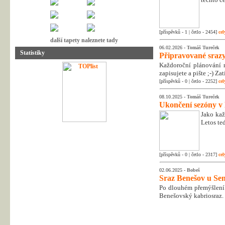
[příspěvků - 1 | četlo - 2454]
cel
další tapety naleznete tady
06.02.2026 -
Tomáš Tureček
Statistiky
Připravované srazy
Každoroční plánování n
zapisujete a pište ;-) Z
[příspěvků - 0 | četlo - 2252]
cel
08.10.2025 -
Tomáš Tureček
Ukončení sezóny v
Jako kaž
Letos te
[příspěvků - 0 | četlo - 2317]
cel
02.06.2025 -
Bobeš
Sraz Benešov u Sem
Po dlouhém přemýšlení 
Benešovský kabriosraz.