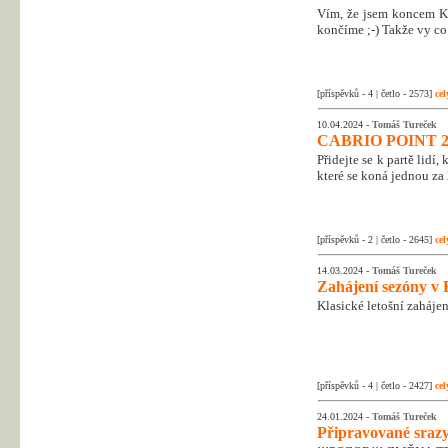
Vím, že jsem koncem Kr
končíme ;-) Takže vy co 
[příspěvků - 4 | četlo - 2573]
cel
10.04.2024 -
Tomáš Tureček
CABRIO POINT 2
Přidejte se k partě lidí
které se koná jednou za 
[příspěvků - 2 | četlo - 2645]
cel
14.03.2024 -
Tomáš Tureček
Zahájení sezóny v 
Klasické letošní zahájen
[příspěvků - 4 | četlo - 2427]
cel
24.01.2024 -
Tomáš Tureček
Připravované srazy