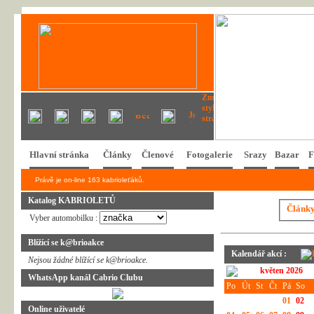
Hlavní stránka
Články
Členové
Fotogalerie
Srazy
Bazar
F
Právě je on-line 163 kabrioleťáků.
Katalog KABRIOLETŮ
Článk
Vyber automobilku :
Blížící se k@brioakce
Kalendář akcí :
Nejsou žádné blížící se k@brioakce.
květen 2026
WhatsApp kanál Cabrio Clubu
Po
Út
St
Čt
Pá
So
01
02
Online uživatelé