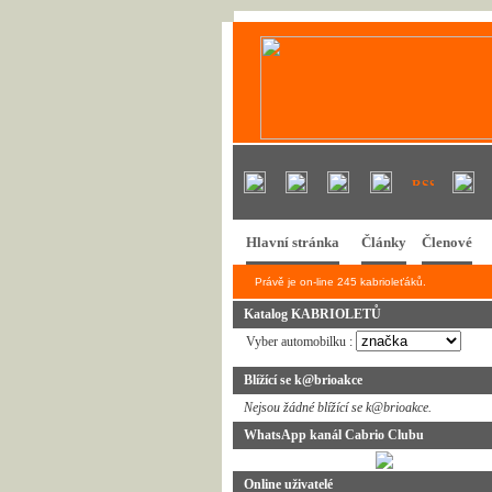
Hlavní stránka
Články
Členové
Právě je on-line 245 kabrioleťáků.
Katalog KABRIOLETŮ
Vyber automobilku :
Blížící se k@brioakce
Nejsou žádné blížící se k@brioakce.
WhatsApp kanál Cabrio Clubu
Online uživatelé