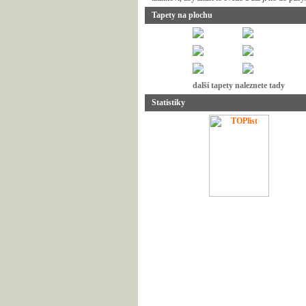
Tapety na plochu
další tapety naleznete tady
Statistiky