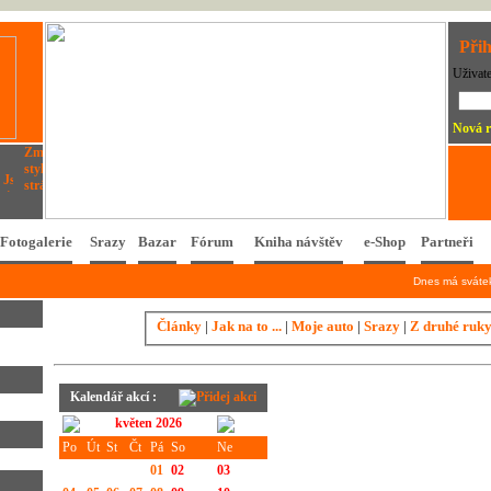
Přih
Uživat
Nová r
Fotogalerie
Srazy
Bazar
Fórum
Kniha návštěv
e-Shop
Partneři
Dnes má svát
Články
|
Jak na to ...
|
Moje auto
|
Srazy
|
Z druhé ruk
Kalendář akcí :
květen 2026
Po
Út
St
Čt
Pá
So
Ne
01
02
03