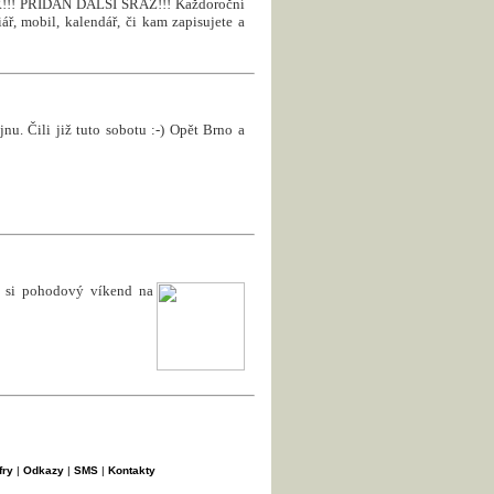
! PŘIDÁN DALŠÍ SRAZ!!! Každoroční
ář, mobil, kalendář, či kam zapisujete a
nu. Čili již tuto sobotu :-) Opět Brno a
e si pohodový víkend na
fry
|
Odkazy
|
SMS
|
Kontakty