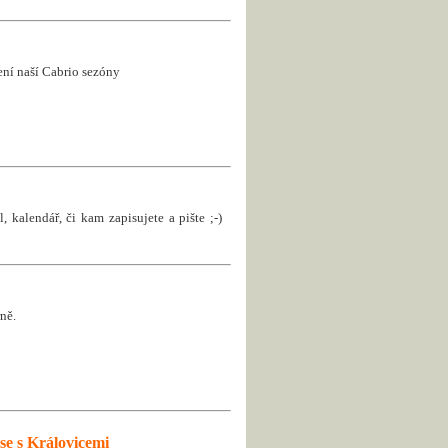
jení naší Cabrio sezóny
, kalendář, či kam zapisujete a pište ;-)
ně.
se s Královicemi