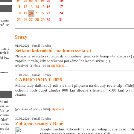
04
05
06
07
08
09
10
11
12
13
14
15
16
17
18
19
20
21
22
23
24
25
26
27
28
29
30
31
 zimní
eré se
Srazy
-------
01.06.2026 -
Tomáš Tureček
 nás i
Setkání kabrioletů - na konci světa ;-)
třech k
Nemožné se stalo skutečností a domluvil jsem celý kemp (47 chatiček) j
bí bez
zapište termín, kdy se všichni potkáme "na konci světa" ;-)
[příspěvků - 2 | četlo - 3448]
celý článek...
-------
13.04.2026 -
Tomáš Tureček
CABRIO POINT 2026
Máme tady další sudý rok a s tím i přípravu na dlouhý route trip. Přidej s
ochotní podstoupit zhruba 900 km dlouhé šílenství (+-100 km) ;-) Př
článku.
ěte mi,
ásí se
[příspěvků - 0 | četlo - 3090]
celý článek...
Pak se
 V tom
30.03.2026 -
Tomáš Tureček
ětlo?"
Zahájení sezóny v Brně
"Včera
povídá
Ahojte všichni, kdo netrpělivě již zahájili, aby zase přit
."
těchto cenách benzínu se zde potkáme. Čili ...