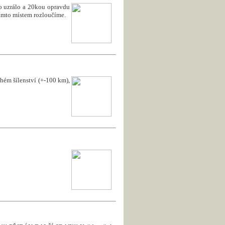
to uzrálo a 20kou opravdu
 tímto místem rozloučíme.
uhém šílenství (+-100 km),