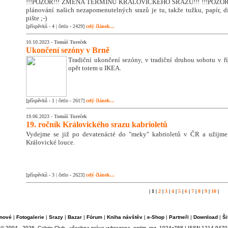
!!!POZOR!!! ZMĚNA TERMÍNU KRÁLOVICKÉHO SRAZU!!! !!!POZOR!!
plánování našich nezapomenutelných srazů je tu, takže tužku, papír, di
pište ;-)
[příspěvků - 4 | četlo - 2429]
celý článek...
10.10.2023 -
Tomáš Tureček
Ukončení sezóny v Brně
Tradiční ukončení sezóny, v tradiční druhou sobotu v říj
opět totem u IKEA.
[příspěvků - 1 | četlo - 2617]
celý článek...
19.06.2023 -
Tomáš Tureček
19. ročník Královického srazu kabrioletů
Vydejme se již po devatenácté do "meky" kabrioletů v ČR a užijm
Královické louce.
[příspěvků - 3 | četlo - 2623]
celý článek...
| 1 |
2
|
3
|
4
|
5
|
6
|
7
|
8
|
9
|
10
|
nové
|
Fotogalerie
|
Srazy
|
Bazar
|
Fórum
|
Kniha návštěv
|
e-Shop
|
Partneři
|
Download
|
Ši
© 2004 - 2026, Cabrio Club - všechna práva vyhrazena, optim. roz. 1024x768 | ISSN 1214-9470