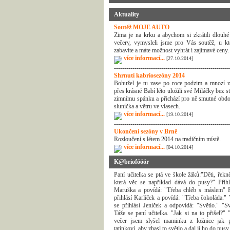
Aktuality
Soutěž MOJE AUTO
Zima je na krku a abychom si zkrátili dlouhé
večery, vymysleli jsme pro Vás soutěž, u kt
zabavíte a máte možnost vyhrát i zajímavé ceny.
více informací...
[27.10.2014]
--------------------------------------------------------
Shrnutí kabriosezóny 2014
Bohužel je tu zase po roce podzim a mnozí z
přes krásné Babí léto uložili své Miláčky bez s
zimnímu spánku a přichází pro ně smutné obdo
sluníčka a větru ve vlasech.
více informací...
[19.10.2014]
--------------------------------------------------------
Ukončení sezóny v Brně
Rozloučení s létem 2014 na tradičním místě.
více informací...
[04.10.2014]
K@briofóóór
Paní učitelka se ptá ve škole žáků:"Děti, řekn
která věc se například dává do pusy?" Přihl
Maruška a povídá: "Třeba chléb s máslem" 
přihlásí Karlíček a povídá: "Třeba čokoláda."
se přihlásí Jeníček a odpovídá: "Světlo." "Sv
Táže se paní učitelka. "Jak si na to přišel?" 
večer jsem slyšel maminku z ložnice jak 
tatínkovi, aby zhasl to světlo a dal jí ho do pusy