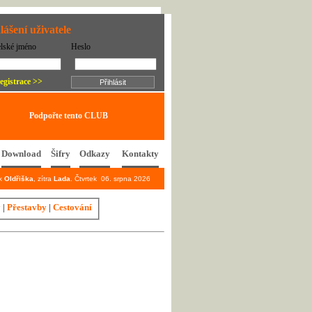
lášení uživatele
elské jméno
Heslo
egistrace >>
Podpořte tento CLUB
Download
Šifry
Odkazy
Kontakty
ek
Oldřiška
, zítra
Lada
. Čtvrtek 06. srpna 2026
y
|
Přestavby
|
Cestování