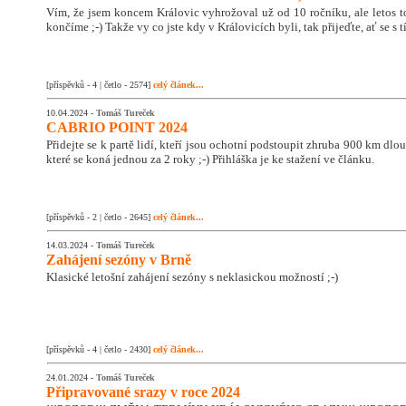
Vím, že jsem koncem Královic vyhrožoval už od 10 ročníku, ale letos 
končíme ;-) Takže vy co jste kdy v Královicích byli, tak přijeďte, ať se s
[příspěvků - 4 | četlo - 2574]
celý článek...
10.04.2024 -
Tomáš Tureček
CABRIO POINT 2024
Přidejte se k partě lidí, kteří jsou ochotní podstoupit zhruba 900 km dlo
které se koná jednou za 2 roky ;-) Přihláška je ke stažení ve článku.
[příspěvků - 2 | četlo - 2645]
celý článek...
14.03.2024 -
Tomáš Tureček
Zahájení sezóny v Brně
Klasické letošní zahájení sezóny s neklasickou možností ;-)
[příspěvků - 4 | četlo - 2430]
celý článek...
24.01.2024 -
Tomáš Tureček
Připravované srazy v roce 2024