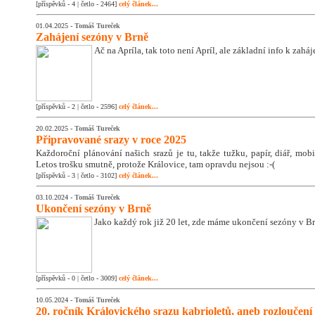
[příspěvků - 4 | četlo - 2464]
celý článek...
01.04.2025 -
Tomáš Tureček
Zahájení sezóny v Brně
Ač na Apríla, tak toto není Apríl, ale základní info k zahá
[příspěvků - 2 | četlo - 2596]
celý článek...
20.02.2025 -
Tomáš Tureček
Připravované srazy v roce 2025
Každoroční plánování našich srazů je tu, takže tužku, papír, diář, mobil
Letos trošku smutně, protože Královice, tam opravdu nejsou :-(
[příspěvků - 3 | četlo - 3102]
celý článek...
03.10.2024 -
Tomáš Tureček
Ukončení sezóny v Brně
Jako každý rok již 20 let, zde máme ukončení sezóny v Br
[příspěvků - 0 | četlo - 3009]
celý článek...
10.05.2024 -
Tomáš Tureček
20. ročník Královického srazu kabrioletů, aneb rozloučení 