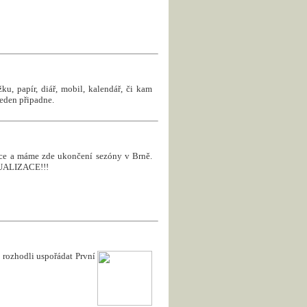
u, papír, diář, mobil, kalendář, či kam
jeden připadne.
roce a máme zde ukončení sezóny v Brně.
KTUALIZACE!!!
rozhodli uspořádat První