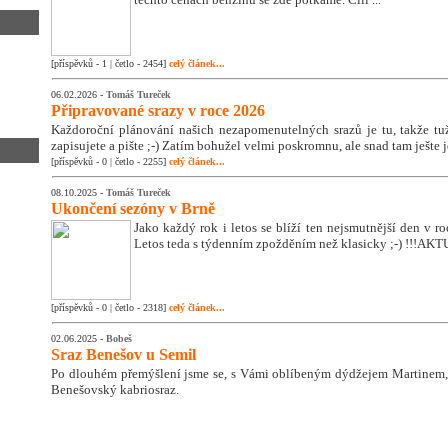
[příspěvků - 1 | četlo - 2454]
celý článek...
06.02.2026 -
Tomáš Tureček
Připravované srazy v roce 2026
Každoroční plánování našich nezapomenutelných srazů je tu, takže tužk
zapisujete a pište ;-) Zatím bohužel velmi poskromnu, ale snad tam ješte 
[příspěvků - 0 | četlo - 2255]
celý článek...
08.10.2025 -
Tomáš Tureček
Ukončení sezóny v Brně
Jako každý rok i letos se blíží ten nejsmutnější den v 
Letos teda s týdenním zpožděním než klasicky ;-) !!!A
[příspěvků - 0 | četlo - 2318]
celý článek...
02.06.2025 -
Bobeš
Sraz Benešov u Semil
Po dlouhém přemýšlení jsme se, s Vámi oblíbeným dýdžejem Martinem, 
Benešovský kabriosraz.