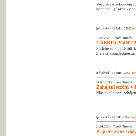
Vím, že jsem koncem Kr
končíme ;-) Takže vy co 
[příspěvků - 4 | četlo - 2588]
cel
10.04.2024 -
Tomáš Tureček
CABRIO POINT 2
Přidejte se k partě lidí
které se koná jednou za 
[příspěvků - 2 | četlo - 2663]
cel
14.03.2024 -
Tomáš Tureček
Zahájení sezóny v 
Klasické letošní zahájen
[příspěvků - 4 | četlo - 2442]
cel
24.01.2024 -
Tomáš Tureček
Připravované srazy