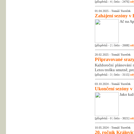
[příspěvků - 4 | četlo - 2476]
cel
01.04.2025 -
Tomáš Tureček
Zahájení sezóny v 
Ač na Apr
[příspěvků - 2 | četlo - 2608]
cel
20.02.2025 -
Tomáš Tureček
Připravované srazy
Každoroční plánování na
Letos trošku smutně, pr
[příspěvků - 3 | četlo - 3115]
cel
03.10.2024 -
Tomáš Tureček
Ukončení sezóny v
Jako kaž
[příspěvků - 0 | četlo - 3021]
cel
10.05.2024 -
Tomáš Tureček
20. ročník Královic