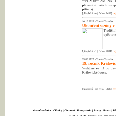
!!!POZOR!!! ZMĚNA T
plánování našich nezapo
pište ;-)
[příspěvků - 4 | četlo - 2438]
cel
10.10.2023 -
Tomáš Tureček
Ukončení sezóny v
Tradiční
opět tot
[příspěvků - 1 | četlo - 2631]
cel
19.06.2023 -
Tomáš Tureček
19. ročník Královi
Vydejme se již po dev
Královické louce.
[příspěvků - 3 | četlo - 2637]
cel
Hlavní stránka
|
Články
|
Členové
|
Fotogalerie
|
Srazy
|
Bazar
|
Fó
© 2004 - 2026, Cabrio Club - všechna