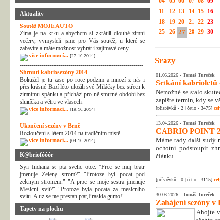
04
05
06
07
08
09
11
12
13
14
15
16
Aktuality
18
19
20
21
22
23
Soutěž MOJE AUTO
25
26
27
28
29
30
Zima je na krku a abychom si zkrátili dlouhé zimní
večery, vymysleli jsme pro Vás soutěž, u které se
zabavíte a máte možnost vyhrát i zajímavé ceny.
více informací...
[27.10.2014]
Srazy
---------------------------------------------------------------
Shrnutí kabriosezóny 2014
01.06.2026 -
Tomáš Tureček
Bohužel je tu zase po roce podzim a mnozí z nás i
Setkání kabrioletů -
přes krásné Babí léto uložili své Miláčky bez střech k
Nemožné se stalo skuteč
zimnímu spánku a přichází pro ně smutné období bez
zapište termín, kdy se v
sluníčka a větru ve vlasech.
[příspěvků - 2 | četlo - 3475]
cel
více informací...
[19.10.2014]
---------------------------------------------------------------
13.04.2026 -
Tomáš Tureček
Ukončení sezóny v Brně
CABRIO POINT 2
Rozloučení s létem 2014 na tradičním místě.
Máme tady další sudý rok
více informací...
[04.10.2014]
ochotní podstoupit zhr
K@briofóóór
článku.
Syn Indiana se pta sveho otce: "Proc se muj bratr
jmenuje Zeleny strom?" "Protoze byl pocat pod
[příspěvků - 0 | četlo - 3115]
cel
zelenym stromem." "A proc se moje sestra jmenuje
Mesicní svit?" "Protoze byla pocata za mesicniho
30.03.2026 -
Tomáš Tureček
svitu. A uz se me prestan ptat,Praskla gumo!"
Zahájení sezóny v 
Tapety na plochu
Ahojte v
těchto c