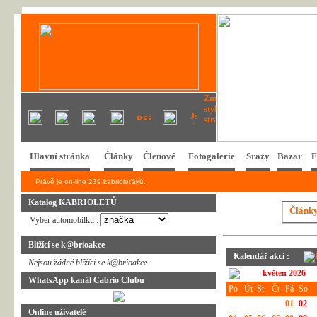
Hlavní stránka
Články
Členové
Fotogalerie
Srazy
Bazar
F
Právě je on-line 239 kabrioleťáků.
Katalog KABRIOLETŮ
Článk
Vyber automobilku :
Blížící se k@brioakce
Kalendář akcí :
Nejsou žádné blížící se k@brioakce.
květen 2026
WhatsApp kanál Cabrio Clubu
Po
Út
St
Čt
Pá
So
01
02
Online uživatelé