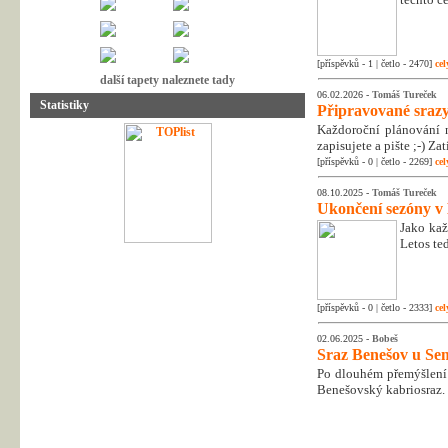
[příspěvků - 1 | četlo - 2470]
cel
další tapety naleznete tady
06.02.2026 -
Tomáš Tureček
Statistiky
Připravované srazy
Každoroční plánování n
zapisujete a pište ;-) Z
[příspěvků - 0 | četlo - 2269]
cel
08.10.2025 -
Tomáš Tureček
Ukončení sezóny v
Jako kaž
Letos te
[příspěvků - 0 | četlo - 2333]
cel
02.06.2025 -
Bobeš
Sraz Benešov u Sem
Po dlouhém přemýšlení 
Benešovský kabriosraz.