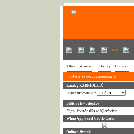
Hlavní stránka
Články
Členové
Právě je on-line 278 kabrioleťáků.
Katalog KABRIOLETŮ
Vyber automobilku :
Blížící se k@brioakce
Nejsou žádné blížící se k@brioakce.
WhatsApp kanál Cabrio Clubu
Online uživatelé