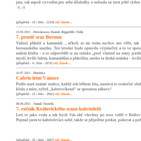
jara, tak aspoň vyvodím pro sebe důsledky a nebudu za trest ještě týden
:-( ;-)
[příspěvků - 19 | četlo - 2218]
celý článek...
13.05.2011 -
Drevokocur, Daniel, Biggerfill, Oslík
7. prostě sraz Beroun
Vážení přátelé a kamarádi..., ačkoli se mi tomu nechce ani věřit, tak 
berounského srazíku. Ten letošní bude opravdu výjimečný a to ve spou
našem klubu – a to odpovědět si na otázku „proč vlastně na srazy jezdíme 
myslí, kvůli lidem, kamarádům a přátelům, anebo ta druhá stránka – kvůli
[příspěvků - 4 | četlo - 2074]
celý článek...
10.07.2011 -
Deninka
Cabrio letní Vánoce
Podle staré známé tradice, každý rok během léta, nastává to svátečné o
klidu a míru, nýbrž „kabriovíkend“ se spoustou zábavy!
[příspěvků - 23 | četlo - 2062]
celý článek...
08.06.2011 -
Tomáš Tureček
7. ročník Královického srazu kabrioletů
Letí to jako voda a tak bych Vás rád všechny po roce viděl v Královi
Pojmul jsem to kabrioleťáci sobě, takže se přijeďme potkat, pokecat a pob
[příspěvků - 35 | četlo - 2097]
celý článek...