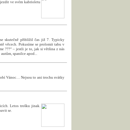
 jezdit ve svém kabrioletu
se skutečně přiblížil čas již 7. Typicky
stě věcech. Pokusíme se prolomit tabu v
???“ – jestli je to, jak si většina z nás
 autům, spanilce apod...
bdobí Vánoc… Nejsou to ani trochu svátky
cích. Letos trošku jinak.
avit se.