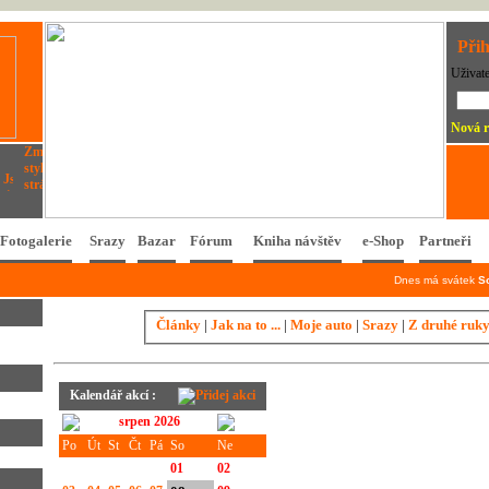
Přih
Uživat
Nová r
Fotogalerie
Srazy
Bazar
Fórum
Kniha návštěv
e-Shop
Partneři
Dnes má svátek
S
Články
|
Jak na to ...
|
Moje auto
|
Srazy
|
Z druhé ruk
Kalendář akcí :
srpen 2026
Po
Út
St
Čt
Pá
So
Ne
01
02