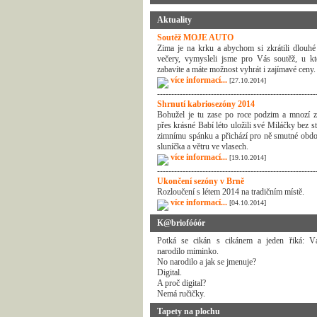
Aktuality
Soutěž MOJE AUTO
Zima je na krku a abychom si zkrátili dlouhé
večery, vymysleli jsme pro Vás soutěž, u kt
zabavíte a máte možnost vyhrát i zajímavé ceny.
více informací...
[27.10.2014]
--------------------------------------------------------
Shrnutí kabriosezóny 2014
Bohužel je tu zase po roce podzim a mnozí z
přes krásné Babí léto uložili své Miláčky bez s
zimnímu spánku a přichází pro ně smutné obdo
sluníčka a větru ve vlasech.
více informací...
[19.10.2014]
--------------------------------------------------------
Ukončení sezóny v Brně
Rozloučení s létem 2014 na tradičním místě.
více informací...
[04.10.2014]
K@briofóóór
Potká se cikán s cikánem a jeden řiká: 
narodilo miminko.
No narodilo a jak se jmenuje?
Digital.
A proč digital?
Nemá ručičky.
Tapety na plochu