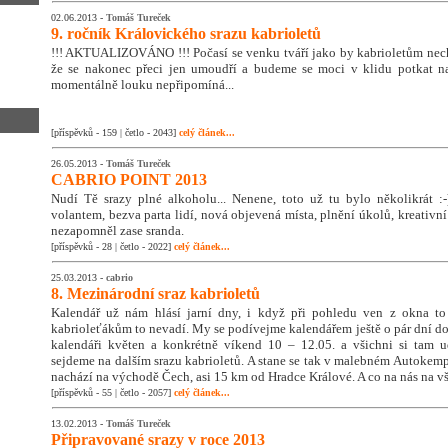
02.06.2013 -
Tomáš Tureček
9. ročník Královického srazu kabrioletů
!!! AKTUALIZOVÁNO !!! Počasí se venku tváří jako by kabrioletům nech
že se nakonec přeci jen umoudří a budeme se moci v klidu potkat na
momentálně louku nepřipomíná...
[příspěvků - 159 | četlo - 2043]
celý článek...
26.05.2013 -
Tomáš Tureček
CABRIO POINT 2013
Nudí Tě srazy plné alkoholu... Nenene, toto už tu bylo několikrát :
volantem, bezva parta lidí, nová objevená místa, plnění úkolů, kreativní
nezapomněl zase sranda.
[příspěvků - 28 | četlo - 2022]
celý článek...
25.03.2013 -
cabrio
8. Mezinárodní sraz kabrioletů
Kalendář už nám hlásí jarní dny, i když při pohledu ven z okna to
kabrioleťákům to nevadí. My se podívejme kalendářem ještě o pár dní do
kalendáři květen a konkrétně víkend 10 – 12.05. a všichni si tam 
sejdeme na dalším srazu kabrioletů. A stane se tak v malebném Autokemp
nachází na východě Čech, asi 15 km od Hradce Králové. A co na nás na v
[příspěvků - 55 | četlo - 2057]
celý článek...
13.02.2013 -
Tomáš Tureček
Připravované srazy v roce 2013