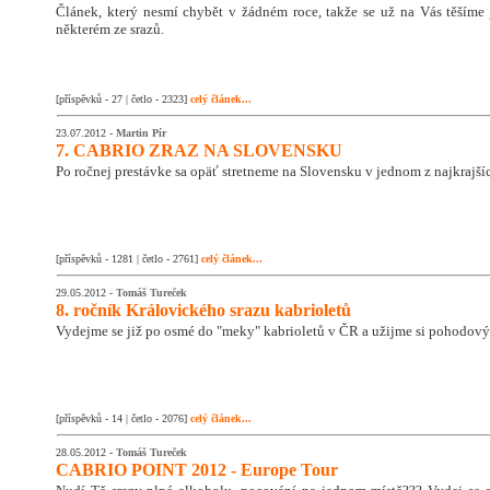
Článek, který nesmí chybět v žádném roce, takže se už na Vás těšíme 
některém ze srazů.
[příspěvků - 27 | četlo - 2323]
celý článek...
23.07.2012 -
Martin Pír
7. CABRIO ZRAZ NA SLOVENSKU
Po ročnej prestávke sa opäť stretneme na Slovensku v jednom z najkrajš
[příspěvků - 1281 | četlo - 2761]
celý článek...
29.05.2012 -
Tomáš Tureček
8. ročník Královického srazu kabrioletů
Vydejme se již po osmé do "meky" kabrioletů v ČR a užijme si pohodový
[příspěvků - 14 | četlo - 2076]
celý článek...
28.05.2012 -
Tomáš Tureček
CABRIO POINT 2012 - Europe Tour