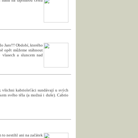
s námi na tajemnou cestu
lo Jaro!!! Období, kterého
obě opět můžeme stáhnout
ve vlasech a sluncem nad
k všichni kabrioleťáci sundávají u svých
kem svého těla (a možná i duše). Cabrio
 to nestihl ani na začátek