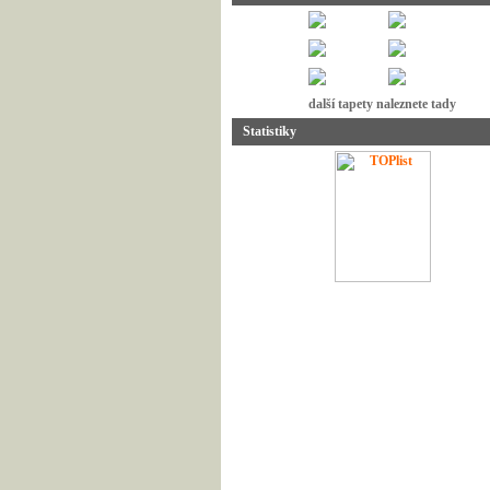
další tapety naleznete tady
Statistiky