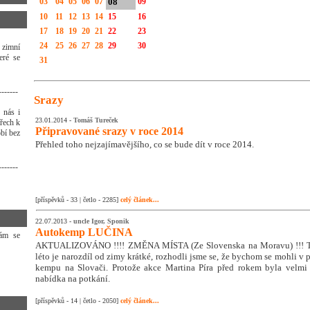
03
04
05
06
07
08
09
10
11
12
13
14
15
16
17
18
19
20
21
22
23
24
25
26
27
28
29
30
 zimní
eré se
31
-------
Srazy
 nás i
23.01.2014 -
Tomáš Tureček
třech k
Připravované srazy v roce 2014
bí bez
Přehled toho nejzajímavějšího, co se bude dít v roce 2014.
-------
[příspěvků - 33 | četlo - 2285]
celý článek...
22.07.2013 -
uncle Igor, Sponik
Autokemp LUČINA
Vám se
AKTUALIZOVÁNO !!!! ZMĚNA MÍSTA (Ze Slovenska na Moravu) !!! Tak
léto je narozdíl od zimy krátké, rozhodli jsme se, že bychom se mohli v
kempu na Slovači. Protože akce Martina Píra před rokem byla velmi
nabídka na potkání.
[příspěvků - 14 | četlo - 2050]
celý článek...