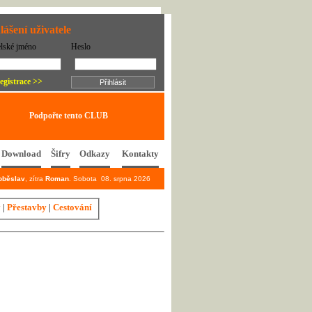
lášení uživatele
elské jméno
Heslo
egistrace >>
Podpořte tento CLUB
Download
Šifry
Odkazy
Kontakty
oběslav
, zítra
Roman
. Sobota 08. srpna 2026
y
|
Přestavby
|
Cestování