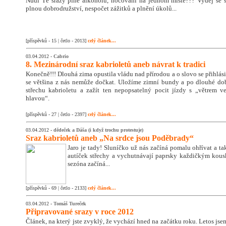
Nudí Tě srazy plné alkoholu, nocování na jednom místě??? Vydej se 
plnou dobrodružství, nespočet zážitků a plnění úkolů...
[příspěvků - 15 | četlo - 2013]
celý článek...
03.04.2012 -
Cabrio
8. Mezinárodní sraz kabrioletů aneb návrat k tradici
Konečně!!! Dlouhá zima opustila vládu nad přírodou a o slovo se přihlási
se většina z nás nemůže dočkat. Uložíme zimní bundy a po dlouhé d
střechu kabrioletu a zažít ten nepopsatelný pocit jízdy s „větrem 
hlavou“.
[příspěvků - 27 | četlo - 2397]
celý článek...
03.04.2012 -
dědeček a Dáša (i když trochu protestuje)
Sraz kabrioletů aneb „Na srdce jsou Poděbrady“
Jaro je tady! Sluníčko už nás začíná pomalu ohřívat a ta
autíček střechy a vychutnávají paprsky každičkým kous
sezóna začíná...
[příspěvků - 69 | četlo - 2133]
celý článek...
03.04.2012 -
Tomáš Tureček
Připravované srazy v roce 2012
Článek, na který jste zvyklý, že vychází hned na začátku roku. Letos jsem