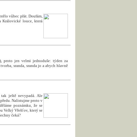
tělo vůbec přát. Doufám,
 Královické louce, která
-), proto jen velmi jednoduše: týden za
 tvorba, sranda, sranda jo a abych hlavně
 tak ještě nevypadá. Ale
předu. Nalistujme proto v
uděláme poznámku, že se
u Velký Vřešťov, který se
šechny čeká?