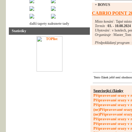
+ BONUS
CABRIO POINT 2
Místo konání
: Tajné míst
další tapety naleznete tady
Termín
:
03. - 10.08.2024
Ubytování
: v hotelech, pen
Statistiky
Organizuje
: Master_Tom [
Předpokládaný program
:
Tento článek ještě není ohodnoc
Související články
Připravované srazy v 
Připravované srazy v 
Připravované srazy v 
(ne)Připravované sraz
(ne)Připravované sraz
Připravované srazy v 
Připravované srazy v 
Připravované srazy v 