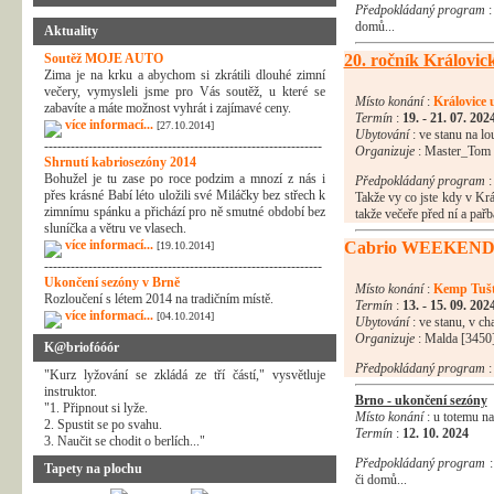
Předpokládaný program
:
domů...
Aktuality
Soutěž MOJE AUTO
20. ročník Královic
Zima je na krku a abychom si zkrátili dlouhé zimní
večery, vymysleli jsme pro Vás soutěž, u které se
Místo konání
:
Královice 
zabavíte a máte možnost vyhrát i zajímavé ceny.
Termín
:
19. - 21. 07. 202
více informací...
[27.10.2014]
Ubytování
: ve stanu na lo
---------------------------------------------------------------
Organizuje
: Master_Tom 
Shrnutí kabriosezóny 2014
Bohužel je tu zase po roce podzim a mnozí z nás i
Předpokládaný program
:
přes krásné Babí léto uložili své Miláčky bez střech k
Takže vy co jste kdy v Krá
zimnímu spánku a přichází pro ně smutné období bez
takže večeře před ní a pař
sluníčka a větru ve vlasech.
více informací...
Cabrio WEEKEND
[19.10.2014]
---------------------------------------------------------------
Ukončení sezóny v Brně
Místo konání
:
Kemp Tuš
Rozloučení s létem 2014 na tradičním místě.
Termín
:
13. - 15. 09. 202
více informací...
[04.10.2014]
Ubytování
: ve stanu, v c
Organizuje
: Malda [3450
K@briofóóór
Předpokládaný program
:
"Kurz lyžování se zkládá ze tří částí," vysvětluje
instruktor.
Brno - ukončení sezóny
"1. Připnout si lyže.
Místo konání
: u totemu n
2. Spustit se po svahu.
Termín
:
12. 10. 2024
3. Naučit se chodit o berlích..."
Předpokládaný program
:
Tapety na plochu
či domů...