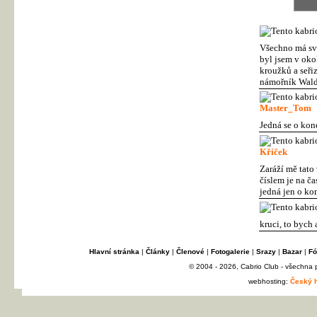
Všechno má svů
byl jsem v oko
kroužků a seři
námořník Wald
Master_Tom
Jedná se o kon
Kříček
Zaráží mě tato 
číslem je na č
jedná jen o ko
kruci, to bych 
Hlavní stránka
|
Články
|
Členové
|
Fotogalerie
|
Srazy
|
Bazar
|
Fó
© 2004 - 2026, Cabrio Club - všechna
webhosting:
Český h