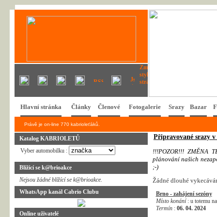
Hlavní stránka
Články
Členové
Fotogalerie
Srazy
Bazar
F
Právě je on-line 770 kabrioleťáků.
Připravované srazy v
Katalog KABRIOLETŮ
Vyber automobilku :
!
!
!
P
O
Z
O
R
!
!
!
Z
M
Ě
N
A
T
p
l
á
n
o
v
á
n
í
n
a
š
i
c
h
n
e
z
a
p
;
-
)
Blížící se k@brioakce
Nejsou žádné blížící se k@brioakce.
Žádné dlouhé vykecávání
WhatsApp kanál Cabrio Clubu
Brno - zahájení sezóny
Místo konání
: u totemu n
Termín
:
06. 04. 2024
Online uživatelé