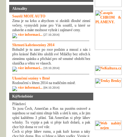
Aktuality
Soutěž MOJE AUTO
Zima je na krku a abychom si zkrátili dlouhé zimní
večery, vymysleli jsme pro Vás soutěž, u které se
zabavíte a máte možnost vyhrát i zajímavé ceny.
více informací...
[27.10.2014]
---------------------------------------------------------------
Shrnutí kabriosezóny 2014
Bohužel je tu zase po roce podzim a mnozí z nás i
přes krásné Babí léto uložili své Miláčky bez střech k
zimnímu spánku a přichází pro ně smutné období bez
sluníčka a větru ve vlasech.
více informací...
[19.10.2014]
---------------------------------------------------------------
Ukončení sezóny v Brně
Rozloučení s létem 2014 na tradičním místě.
více informací...
[04.10.2014]
K@briofóóór
Přátelství
To jsou Čech, Američan a Rus na pustém ostrově a
najednou se nad nimi slituje bůh a sletí k nim, a že jim
splní každému 3 přání. Tak Američan si přeje láhev
whisky. Tu vypije a pak si přeje kufr dolarů, a pak
chce být doma ve své vile.
Čech si přeje láhev rumu, a pak kufr korun a taky
chce být doma. Rus si řekne o láhev vodky. Vypije ji,