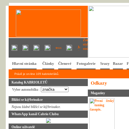
Hlavní stránka
Články
Členové
Fotogalerie
Srazy
Bazar
F
Právě je on-line 105 kabrioleťáků.
Katalog KABRIOLETŮ
Odkazy
Vyber automobilku :
Magazíny
Blížící se k@brioakce
Nejsou žádné blížící se k@brioakce.
WhatsApp kanál Cabrio Clubu
Online uživatelé