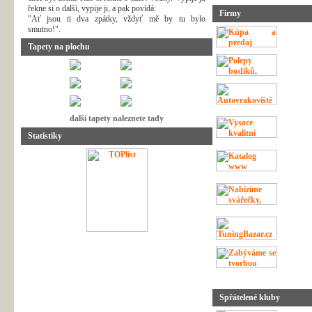
řekne si o další, vypije ji, a pak povídá:
Firmy
"Ať jsou ti dva zpátky, vždyť mě by tu bylo
smutno!".
Tapety na plochu
další tapety naleznete tady
Statistiky
Spřátelené kluby