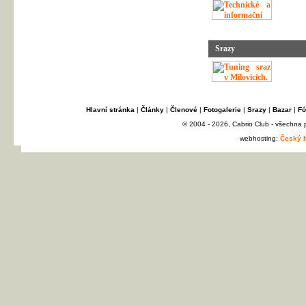
Srazy
Hlavní stránka
|
Články
|
Členové
|
Fotogalerie
|
Srazy
|
Bazar
|
Fó
© 2004 - 2026, Cabrio Club - všechna
webhosting:
Český h