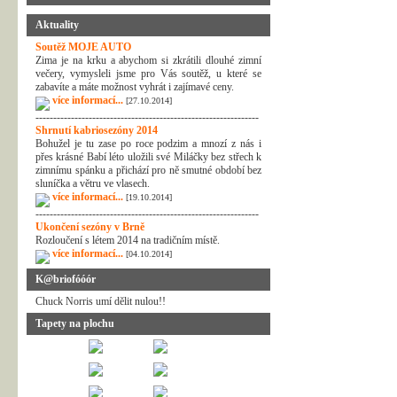
Aktuality
Soutěž MOJE AUTO
Zima je na krku a abychom si zkrátili dlouhé zimní
večery, vymysleli jsme pro Vás soutěž, u které se
zabavíte a máte možnost vyhrát i zajímavé ceny.
více informací...
[27.10.2014]
---------------------------------------------------------------
Shrnutí kabriosezóny 2014
Bohužel je tu zase po roce podzim a mnozí z nás i
přes krásné Babí léto uložili své Miláčky bez střech k
zimnímu spánku a přichází pro ně smutné období bez
sluníčka a větru ve vlasech.
více informací...
[19.10.2014]
---------------------------------------------------------------
Ukončení sezóny v Brně
Rozloučení s létem 2014 na tradičním místě.
více informací...
[04.10.2014]
K@briofóóór
Chuck Norris umí dělit nulou!!
Tapety na plochu