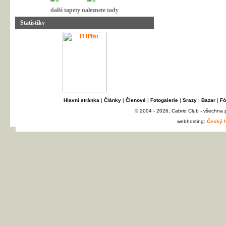
další tapety naleznete tady
Statistiky
Hlavní stránka
|
Články
|
Členové
|
Fotogalerie
|
Srazy
|
Bazar
|
Fó
© 2004 - 2026, Cabrio Club - všechna
webhosting:
Český h