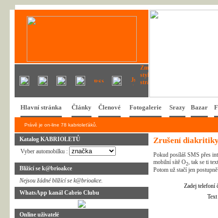
Hlavní stránka
Články
Členové
Fotogalerie
Srazy
Bazar
F
Právě je on-line 78 kabrioleťáků.
Katalog KABRIOLETŮ
Zrušení diakritik
Vyber automobilku :
Pokud posíláš SMS přes inte
mobilní sítě O
, tak se ti t
2
Blížící se k@brioakce
Potom už stačí jen postupně
Nejsou žádné blížící se k@brioakce.
Zadej telefoní č
WhatsApp kanál Cabrio Clubu
Text 
Online uživatelé