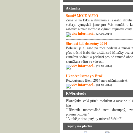
Aktuality
Soutěž MOJE AUTO
Zima je na krku a abychom si zkrátili dlouhé
večery, vymysleli jsme pro Vás soutěž, u kt
zabavíte a máte možnost vyhrát i zajímavé ceny.
více informací...
[27.10.2014]
--------------------------------------------------------
Shrnutí kabriosezóny 2014
Bohužel je tu zase po roce podzim a mnozí z
přes krásné Babí léto uložili své Miláčky bez s
zimnímu spánku a přichází pro ně smutné obdo
sluníčka a větru ve vlasech.
více informací...
[19.10.2014]
--------------------------------------------------------
Ukončení sezóny v Brně
Rozloučení s létem 2014 na tradičním místě.
více informací...
[04.10.2014]
K@briofóóór
Blondýnka volá příteli mobilem a ozve se jí 
hlas:
"Účastník momentálně není dostupný, zav
prosím později."
"A tobě je dostupný, ty mizerná štětko?"
Tapety na plochu