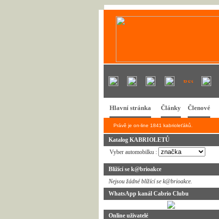
Hlavní stránka
Články
Členové
Právě je on-line 1841 kabrioleťáků.
Katalog KABRIOLETŮ
Vyber automobilku :
Blížící se k@brioakce
Nejsou žádné blížící se k@brioakce.
WhatsApp kanál Cabrio Clubu
Online uživatelé