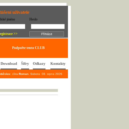
lášení uživatele
elské jméno
Heslo
egistrace >>
Podpořte tento CLUB
Download
Šifry
Odkazy
Kontakty
oběslav
, zítra
Roman
. Sobota 08. srpna 2026