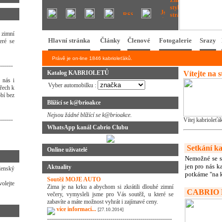
 zimní
eré se
-------
 nás i
třech k
bí bez
-------
ženský
olejte