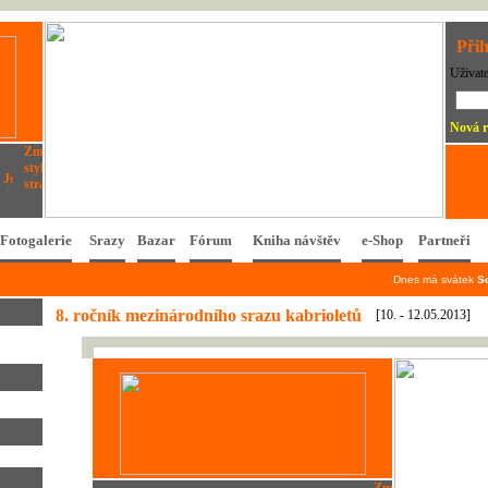
Přih
Uživat
Nová r
Fotogalerie
Srazy
Bazar
Fórum
Kniha návštěv
e-Shop
Partneři
Dnes má svátek
S
8. ročník mezinárodního srazu kabrioletů
[10. - 12.05.2013]