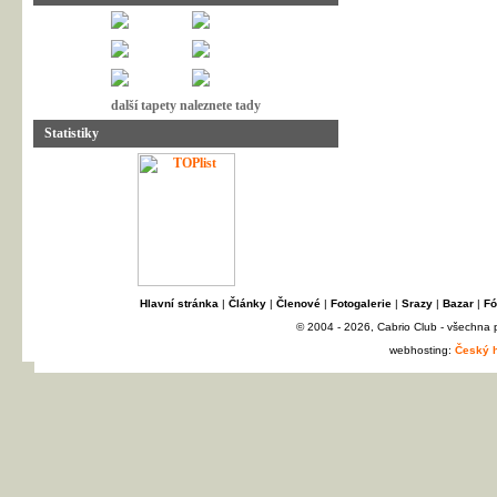
další tapety naleznete tady
Statistiky
Hlavní stránka
|
Články
|
Členové
|
Fotogalerie
|
Srazy
|
Bazar
|
Fó
© 2004 - 2026, Cabrio Club - všechna
webhosting:
Český h