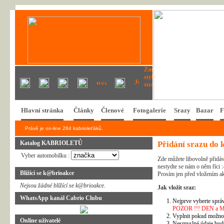
Hlavní stránka
Články
Členové
Fotogalerie
Srazy
Bazar
F
Právě je on-line 284 kabrioleťáků.
Katalog KABRIOLETŮ
Přidání srazu do 
Vyber automobilku :
Zde můžete libovolně přidáv
nestydte se nám o něm říci :
Blížící se k@brioakce
Prosím jen před vložením ak
Nejsou žádné blížící se k@brioakce.
Jak vložit sraz:
WhatsApp kanál Cabrio Clubu
Nejprve vyberte správ
POZOR !!! DEN a MĚSÍ
Vyplnit pokud možno 
Online uživatelé
Nesmyslné údaje bud