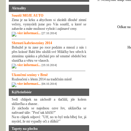
Aktuality
Soutěž MOJE AUTO
Zima je na krku a abychom si zkrátili dlouhé zimní
večery, vymysleli jsme pro Vás soutěž, u které se
Odkaz na 
zabavíte a máte možnost vyhrát i zajímavé ceny.
více informací...
[27.10.2014]
---------------------------------------------------------------
Shrnutí kabriosezóny 2014
Bohužel je tu zase po roce podzim a mnozí z nás i
He
přes krásné Babí léto uložili své Miláčky bez střech k
zimnímu spánku a přichází pro ně smutné období bez
sluníčka a větru ve vlasech.
více informací...
[19.10.2014]
---------------------------------------------------------------
Ukončení sezóny v Brně
Rozloučení s létem 2014 na tradičním místě.
více informací...
[04.10.2014]
K@briofóóór
Sedí chlápek na záchodě a tlačííííí, jde kolem
uklízečka a zhasne..
Ze záchoda se najednou ozve řev, uklízečka se
naštvaně táže: "Proč tak křičíš?"
Na to clápek odpoví: "Uff, no to byl teda blbej for, já
myslel, že mi vypadly oči z důlků!"
Tapety na plochu