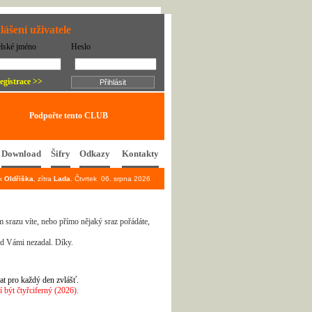
lášení uživatele
elské jméno
Heslo
egistrace >>
Podpořte tento CLUB
Download
Šifry
Odkazy
Kontakty
ek
Oldřiška
, zítra
Lada
. Čtvrtek 06. srpna 2026
 srazu víte, nebo přímo nějaký sraz pořádáte,
ed Vámi nezadal. Díky.
at pro každý den zvlášť.
být čtyřciferný (2026).