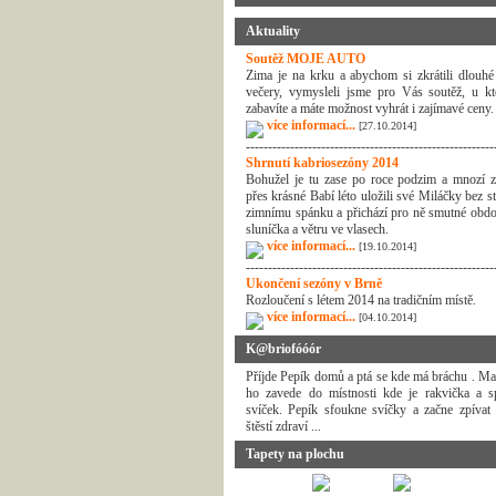
Aktuality
Soutěž MOJE AUTO
Zima je na krku a abychom si zkrátili dlouhé
večery, vymysleli jsme pro Vás soutěž, u kt
zabavíte a máte možnost vyhrát i zajímavé ceny.
více informací...
[27.10.2014]
--------------------------------------------------------
Shrnutí kabriosezóny 2014
Bohužel je tu zase po roce podzim a mnozí z
přes krásné Babí léto uložili své Miláčky bez s
zimnímu spánku a přichází pro ně smutné obdo
sluníčka a větru ve vlasech.
více informací...
[19.10.2014]
--------------------------------------------------------
Ukončení sezóny v Brně
Rozloučení s létem 2014 na tradičním místě.
více informací...
[04.10.2014]
K@briofóóór
Příjde Pepík domů a ptá se kde má bráchu . M
ho zavede do místnosti kde je rakvička a s
svíček. Pepík sfoukne svíčky a začne zpívat
štěstí zdraví ...
Tapety na plochu