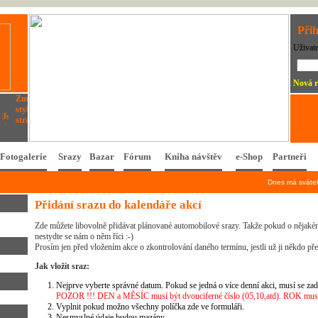
Přih
Uživat
Nová r
Fotogalerie
Srazy
Bazar
Fórum
Kniha návštěv
e-Shop
Partneři
Dnes má svát
Přidání srazu do kalendáře akcí
Zde můžete libovolně přidávat plánované automobilové srazy. Takže pokud o nějakém
nestydte se nám o něm říci :-)
Prosím jen před vložením akce o zkontrolování daného termínu, jestli už ji někdo př
Jak vložit sraz:
Nejprve vyberte správné datum. Pokud se jedná o více denní akci, musí se zad
POZOR !!! DEN a MĚSÍC musí být dvouciferné číslo (05,10,atd). ROK musí 
Vyplnit pokud možno všechny políčka zde ve formuláři.
Nesmyslné údaje budou mazány.