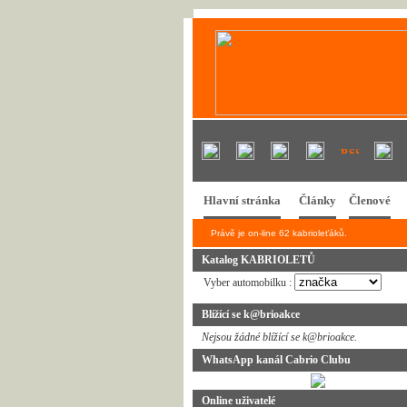
Hlavní stránka
Články
Členové
Právě je on-line 62 kabrioleťáků.
Katalog KABRIOLETŮ
Vyber automobilku :
Blížící se k@brioakce
Nejsou žádné blížící se k@brioakce.
WhatsApp kanál Cabrio Clubu
Online uživatelé