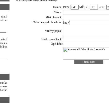
Datum :
DEN:
MĚSÍC:
ROK:
Název :
 zimní
Místo konaní :
eré se
Odkaz na podrobné info :
http://
Stručný popis :
-------
 nás i
Heslo pro editaci :
třech k
Opiš kód :
bí bez
-------
aminka
pousta
 hodně