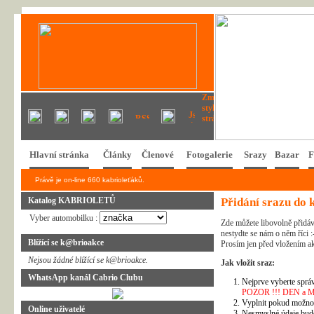
Hlavní stránka
Články
Členové
Fotogalerie
Srazy
Bazar
F
Právě je on-line 660 kabrioleťáků.
Katalog KABRIOLETŮ
Přidání srazu do 
Vyber automobilku :
Zde můžete libovolně přidáv
nestydte se nám o něm říci :
Blížící se k@brioakce
Prosím jen před vložením ak
Nejsou žádné blížící se k@brioakce.
Jak vložit sraz:
WhatsApp kanál Cabrio Clubu
Nejprve vyberte správ
POZOR !!! DEN a MĚSÍ
Vyplnit pokud možno 
Online uživatelé
Nesmyslné údaje bud