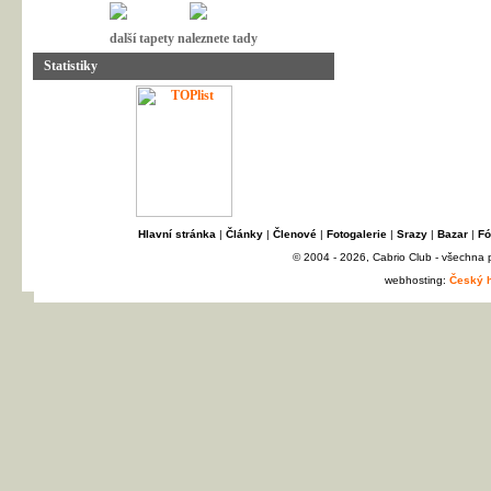
další tapety naleznete tady
Statistiky
Hlavní stránka
|
Články
|
Členové
|
Fotogalerie
|
Srazy
|
Bazar
|
Fó
© 2004 - 2026, Cabrio Club - všechna
webhosting:
Český h