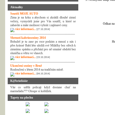
Aktuality
Soutěž MOJE AUTO
Zima je na krku a abychom si zkrátili dlouhé zimní
večery, vymysleli jsme pro Vás soutěž, u které se
Odkaz na 
zabavíte a máte možnost vyhrát i zajímavé ceny.
více informací...
[27.10.2014]
---------------------------------------------------------------
Shrnutí kabriosezóny 2014
Bohužel je tu zase po roce podzim a mnozí z nás i
He
přes krásné Babí léto uložili své Miláčky bez střech k
zimnímu spánku a přichází pro ně smutné období bez
sluníčka a větru ve vlasech.
více informací...
[19.10.2014]
---------------------------------------------------------------
Ukončení sezóny v Brně
Rozloučení s létem 2014 na tradičním místě.
více informací...
[04.10.2014]
K@briofóóór
Víte co udělá policajt když dostane chuť na
marmeládu??? Oloupe si koblížek.
Tapety na plochu