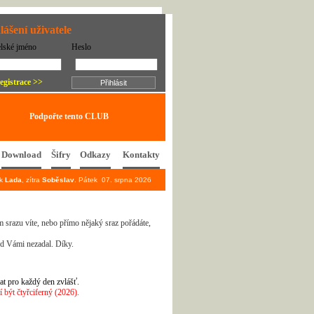
lášení uživatele
elské jméno
Heslo
egistrace >>
Podpořte tento CLUB
Download
Šifry
Odkazy
Kontakty
ek
Lada
, zítra
Soběslav
. Pátek 07. srpna 2026
 srazu víte, nebo přímo nějaký sraz pořádáte,
ed Vámi nezadal. Díky.
at pro každý den zvlášť.
být čtyřciferný (2026).