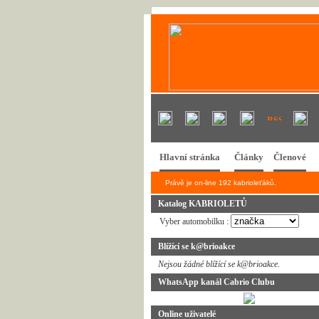
Hlavní stránka
Články
Členové
Právě je on-line 192 kabrioleťáků.
Katalog KABRIOLETŮ
Vyber automobilku :
Blížící se k@brioakce
Nejsou žádné blížící se k@brioakce.
WhatsApp kanál Cabrio Clubu
Online uživatelé