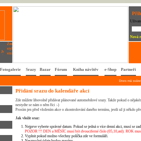
Přih
Uživat
Nová r
Fotogalerie
Srazy
Bazar
Fórum
Kniha návštěv
e-Shop
Partneři
Dnes má svát
Přidání srazu do kalendáře akcí
Zde můžete libovolně přidávat plánované automobilové srazy. Takže pokud o nějakém
nestydte se nám o něm říci :-)
Prosím jen před vložením akce o zkontrolování daného termínu, jestli už ji někdo př
Jak vložit sraz:
Nejprve vyberte správné datum. Pokud se jedná o více denní akci, musí se zad
POZOR !!! DEN a MĚSÍC musí být dvouciferné číslo (05,10,atd). ROK musí 
Vyplnit pokud možno všechny políčka zde ve formuláři.
Nesmyslné údaje budou mazány.