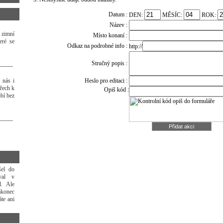
Datum :
DEN:
MĚSÍC:
ROK:
Název :
 zimní
Místo konaní :
eré se
Odkaz na podrobné info :
http://
Stručný popis :
-------
 nás i
Heslo pro editaci :
třech k
Opiš kód :
bí bez
-------
šel do
oval v
l. Ale
akonec
áte ani