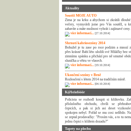
Aktuality
Soutěž MOJE AUTO
Zima je na krku a abychom si zkrátili dlouhé
večery, vymysleli jsme pro Vás soutěž, u kt
zabavíte a máte možnost vyhrát i zajímavé ceny.
více informací...
[27.10.2014]
--------------------------------------------------------
Shrnutí kabriosezóny 2014
Bohužel je tu zase po roce podzim a mnozí z
přes krásné Babí léto uložili své Miláčky bez s
zimnímu spánku a přichází pro ně smutné obdo
sluníčka a větru ve vlasech.
více informací...
[19.10.2014]
--------------------------------------------------------
Ukončení sezóny v Brně
Rozloučení s létem 2014 na tradičním místě.
více informací...
[04.10.2014]
K@briofóóór
Policista se rozhodl koupit si kšiltovku. Za
příslušného obchodu, chvíli se přehrab
čepicích, a pak si jich asi deset vyzkouše
spokojen nebyl. Pořád se mu cosi nelíbilo. N
se zeptal prodavačky: "Prosím vás, a to tu nem
jednu čepici s kšiltem dozadu?"
Tapety na plochu