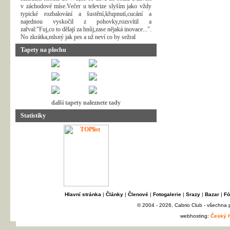
v záchodové míse.Večer u televize slyším jako vždy
typické rozbalování a šustění,křupnutí,cucání a
najednou vyskočil z pohovky,rozsvítil a
zařval:"Fuj,co to dělají za hnůj,zase nějaká inovace...".
No zkrátka,mlsný jak pes a už neví co by sežral
Tapety na plochu
další tapety naleznete tady
Statistiky
Hlavní stránka
|
Články
|
Členové
|
Fotogalerie
|
Srazy
|
Bazar
|
Fó
© 2004 - 2026, Cabrio Club - všechna
webhosting:
Český h