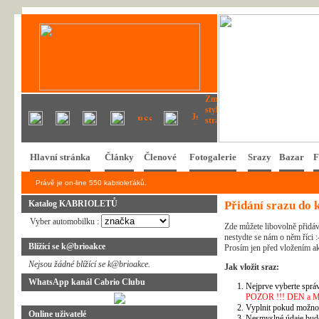
Hlavní stránka
Články
Členové
Fotogalerie
Srazy
Bazar
F
Právě je on-line 550 kabrioleťáků.
Katalog KABRIOLETŮ
Přidání srazu do 
Vyber automobilku :
Zde můžete libovolně přidáv
nestydte se nám o něm říci :
Blížící se k@brioakce
Prosím jen před vložením ak
Nejsou žádné blížící se k@brioakce.
Jak vložit sraz:
WhatsApp kanál Cabrio Clubu
Nejprve vyberte správ
POZOR !!! DEN a MĚSÍ
Vyplnit pokud možno 
Online uživatelé
Nesmyslné údaje bud