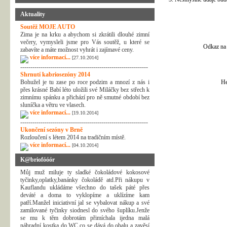
Aktuality
Soutěž MOJE AUTO
Zima je na krku a abychom si zkrátili dlouhé zimní
večery, vymysleli jsme pro Vás soutěž, u které se
Odkaz na 
zabavíte a máte možnost vyhrát i zajímavé ceny.
více informací...
[27.10.2014]
---------------------------------------------------------------
Shrnutí kabriosezóny 2014
Bohužel je tu zase po roce podzim a mnozí z nás i
He
přes krásné Babí léto uložili své Miláčky bez střech k
zimnímu spánku a přichází pro ně smutné období bez
sluníčka a větru ve vlasech.
více informací...
[19.10.2014]
---------------------------------------------------------------
Ukončení sezóny v Brně
Rozloučení s létem 2014 na tradičním místě.
více informací...
[04.10.2014]
K@briofóóór
Můj muž miluje ty sladké čokoládové kokosové
tyčinky,oplatky,banánky čokoládě atd.Při nákupu v
Kauflandu ukládáme všechno do tašek páté přes
deváté a doma to vyklopíme a uklízíme kam
patří.Manžel iniciativní jal se vybalovat nákup a své
zamilované tyčinky siodnesl do svého šuplíku.Jenže
se mu k těm dobrotám přimíchala ijedna malá
náhradní kostka do WC,co se dává do obalu a zavěsí