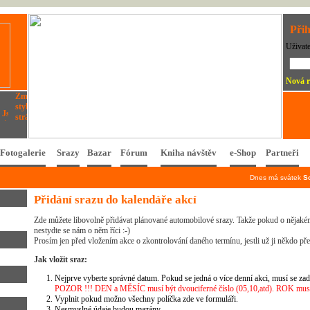
Přih
Uživat
Nová r
Fotogalerie
Srazy
Bazar
Fórum
Kniha návštěv
e-Shop
Partneři
Dnes má svátek
S
Přidání srazu do kalendáře akcí
Zde můžete libovolně přidávat plánované automobilové srazy. Takže pokud o nějakém
nestydte se nám o něm říci :-)
Prosím jen před vložením akce o zkontrolování daného termínu, jestli už ji někdo př
Jak vložit sraz:
Nejprve vyberte správné datum. Pokud se jedná o více denní akci, musí se zad
POZOR !!! DEN a MĚSÍC musí být dvouciferné číslo (05,10,atd). ROK musí 
Vyplnit pokud možno všechny políčka zde ve formuláři.
Nesmyslné údaje budou mazány.