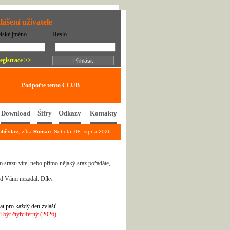
lášení uživatele
elské jméno
Heslo
egistrace >>
Podpořte tento CLUB
Download
Šifry
Odkazy
Kontakty
oběslav
, zítra
Roman
. Sobota 08. srpna 2026
 srazu víte, nebo přímo nějaký sraz pořádáte,
ed Vámi nezadal. Díky.
at pro každý den zvlášť.
být čtyřciferný (2026).