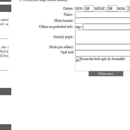
Datum :
DEN:
MĚSÍC:
ROK:
Název :
 zimní
Místo konaní :
eré se
Odkaz na podrobné info :
http://
Stručný popis :
-------
 nás i
Heslo pro editaci :
třech k
Opiš kód :
bí bez
-------