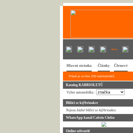
Hlavní stránka
Články
Členové
Právě je on-line 200 kabrioleťáků.
Katalog KABRIOLETŮ
Vyber automobilku :
Blížící se k@brioakce
Nejsou žádné blížící se k@brioakce.
WhatsApp kanál Cabrio Clubu
Online uživatelé