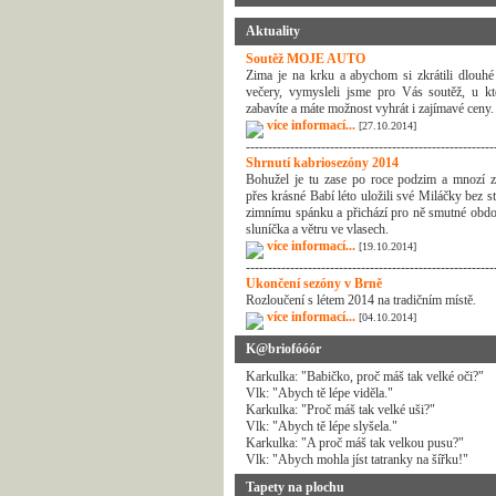
Aktuality
Soutěž MOJE AUTO
Zima je na krku a abychom si zkrátili dlouhé
večery, vymysleli jsme pro Vás soutěž, u kt
zabavíte a máte možnost vyhrát i zajímavé ceny.
více informací...
[27.10.2014]
--------------------------------------------------------
Shrnutí kabriosezóny 2014
Bohužel je tu zase po roce podzim a mnozí z
přes krásné Babí léto uložili své Miláčky bez s
zimnímu spánku a přichází pro ně smutné obdo
sluníčka a větru ve vlasech.
více informací...
[19.10.2014]
--------------------------------------------------------
Ukončení sezóny v Brně
Rozloučení s létem 2014 na tradičním místě.
více informací...
[04.10.2014]
K@briofóóór
Karkulka: "Babičko, proč máš tak velké oči?"
Vlk: "Abych tě lépe viděla."
Karkulka: "Proč máš tak velké uši?"
Vlk: "Abych tě lépe slyšela."
Karkulka: "A proč máš tak velkou pusu?"
Vlk: "Abych mohla jíst tatranky na šířku!"
Tapety na plochu