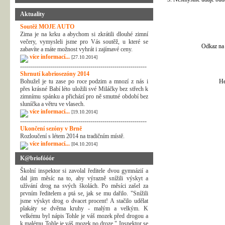
Aktuality
Soutěž MOJE AUTO
Zima je na krku a abychom si zkrátili dlouhé zimní
večery, vymysleli jsme pro Vás soutěž, u které se
Odkaz na 
zabavíte a máte možnost vyhrát i zajímavé ceny.
více informací...
[27.10.2014]
---------------------------------------------------------------
Shrnutí kabriosezóny 2014
Bohužel je tu zase po roce podzim a mnozí z nás i
He
přes krásné Babí léto uložili své Miláčky bez střech k
zimnímu spánku a přichází pro ně smutné období bez
sluníčka a větru ve vlasech.
více informací...
[19.10.2014]
---------------------------------------------------------------
Ukončení sezóny v Brně
Rozloučení s létem 2014 na tradičním místě.
více informací...
[04.10.2014]
K@briofóóór
Školní inspektor si zavolal ředitele dvou gymnázií a
dal jim měsíc na to, aby výrazně snížili výskyt a
užívání drog na svých školách. Po měsíci zašel za
prvním ředitelem a ptá se, jak se mu dařilo. "Snížili
jsme výskyt drog o dvacet procent! A stačilo udělat
plakáty se dvěma kruhy - malým a velkým. K
velkému byl nápis Tohle je váš mozek před drogou a
k malému Tohle je váš mozek po droze." Inspektor se