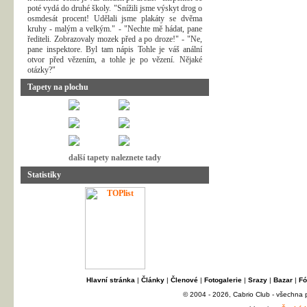
poté vydá do druhé školy. "Snížili jsme výskyt drog o
osmdesát procent! Udělali jsme plakáty se dvěma
kruhy - malým a velkým." - "Nechte mě hádat, pane
řediteli. Zobrazovaly mozek před a po droze!" - "Ne,
pane inspektore. Byl tam nápis Tohle je váš anální
otvor před vězením, a tohle je po vězení. Nějaké
otázky?"
Tapety na plochu
další tapety naleznete tady
Statistiky
Hlavní stránka
|
Články
|
Členové
|
Fotogalerie
|
Srazy
|
Bazar
|
Fó
© 2004 - 2026, Cabrio Club - všechna