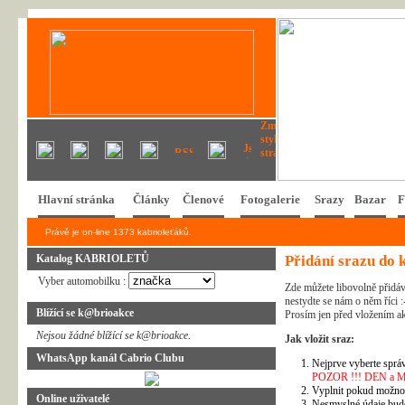
Hlavní stránka
Články
Členové
Fotogalerie
Srazy
Bazar
F
Právě je on-line 1373 kabrioleťáků.
Katalog KABRIOLETŮ
Přidání srazu do 
Vyber automobilku :
Zde můžete libovolně přidáv
nestydte se nám o něm říci :
Blížící se k@brioakce
Prosím jen před vložením ak
Nejsou žádné blížící se k@brioakce.
Jak vložit sraz:
WhatsApp kanál Cabrio Clubu
Nejprve vyberte správ
POZOR !!! DEN a MĚSÍ
Vyplnit pokud možno 
Online uživatelé
Nesmyslné údaje bud